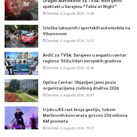
Dragan Marinković za TVSA: Novi ljetni
spektakl u Sarajevu “Tabia at Night”
Četvrtak, 6 Augusta 2026, 21:49
Izložba luksuznih i sportskih automobila na
Vilsonovom
Četvrtak, 6 Augusta 2026, 21:03
Avdić za TVSA: Sarajevo u avgustu centar
regiona: Stižu lideri evropskih gradova
Četvrtak, 6 Augusta 2026, 20:48
Općina Centar: Objavljen javni poziv
organizacijama civilnog društva 2026
Četvrtak, 6 Augusta 2026, 20:07
U julu u KS rast broja gostiju, tokom
Merlinovih koncerata gotovo 156 miliona
KM prometa
Četvrtak, 6 Augusta 2026, 19:37