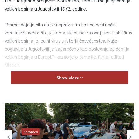
film “Još jedno proljeće”. Konkretno, tema filma je epidemija
velikih boginja u Jugoslaviji 1972. godine.
“Sama ideja je bila da se napravi film koji na neki način
komunicira nešto što je tematski bitno za ovaj trenutak. Virus
velikih boginja je jedini virus u istoriji čovečanstva. Naše
poglavlje u Jugoslaviji je zapamčeno kao poslednja epidemija
velikih boginja u Europi.”- kazao je o tematici filma reditelj
Mladen.
Show More
0
Article Rating
Sarajevo