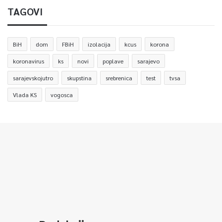
TAGOVI
BiH
dom
FBiH
izolacija
kcus
korona
koronavirus
ks
novi
poplave
sarajevo
sarajevskojutro
skupstina
srebrenica
test
tvsa
Vlada KS
vogosca