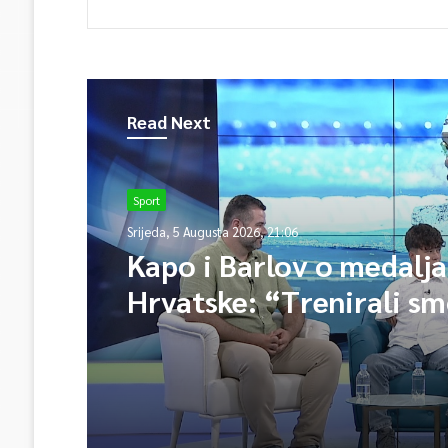
Read Next
Sport
Srijeda, 5 Augusta 2026, 21:06
Kapo i Barlov o medalj
Hrvatske: “Trenirali sm
Vjerovali smo”