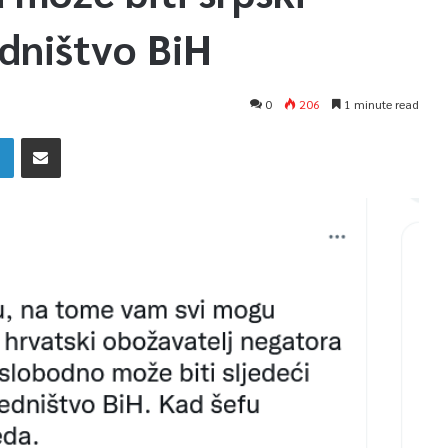
edništvo BiH
0
206
1 minute read