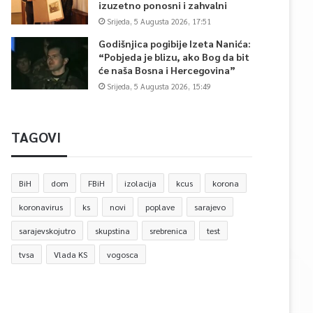
izuzetno ponosni i zahvalni
Srijeda, 5 Augusta 2026, 17:51
Godišnjica pogibije Izeta Nanića:
“Pobjeda je blizu, ako Bog da bit
će naša Bosna i Hercegovina”
Srijeda, 5 Augusta 2026, 15:49
TAGOVI
BiH
dom
FBiH
izolacija
kcus
korona
koronavirus
ks
novi
poplave
sarajevo
sarajevskojutro
skupstina
srebrenica
test
tvsa
Vlada KS
vogosca