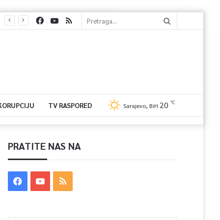
℃
20
 KORUPCIJU
TV RASPORED
Sarajevo, BiH
PRATITE NAS NA