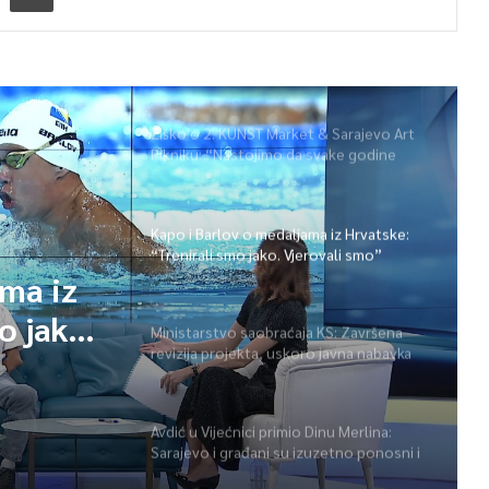
Žiško o 2. KUNST Market & Sarajevo Art
Pikniku: “Nastojimo da svake godine
ponudimo više događaja” (video)
Kapo i Barlov o medaljama iz Hrvatske:
“Trenirali smo jako. Vjerovali smo”
ama iz
o jako.
Ministarstvo saobraćaja KS: Završena
revizija projekta, uskoro javna nabavka
za obnovu mosta u ulici Ive Andrića
Avdić u Vijećnici primio Dinu Merlina:
Sarajevo i građani su izuzetno ponosni i
zahvalni