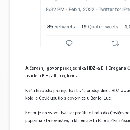
J
učerašnji govor predsjednika HDZ-a BiH Dragana Č
osude u BiH, ali i regionu.
Bivša hrvatska premijerka i bivša predsjednica HDZ-a
Ja
koje je Čović uputio s govornice u Banjoj Luci.
Kosor je na svom Twitter profilu citirala dio Čovićevo
popisima stanovništva, u bh. entitetu RS etničkim čišć