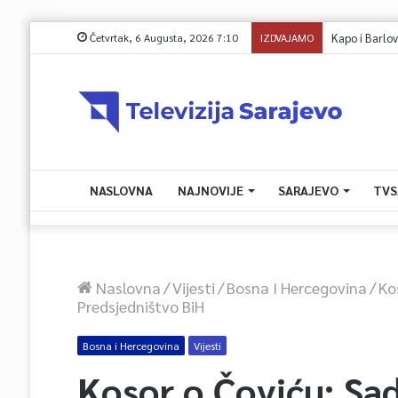
Četvrtak, 6 Augusta, 2026 7:10
IZDVAJAMO
Kapo i Barlov o 
NASLOVNA
NAJNOVIJE
SARAJEVO
TVS
Naslovna
/
Vijesti
/
Bosna I Hercegovina
/
Ko
Predsjedništvo BiH
Bosna i Hercegovina
Vijesti
Kosor o Čoviću: Sad