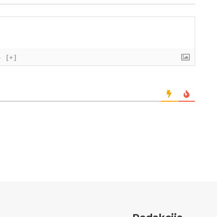
}
[+]