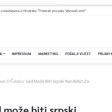
medaljama iz Hrvatske: “Trenirali smo jako. Vjerovali smo”
A
IMPRESSUM
MARKETING
POŠALJI VIJEST
PRIJAVI
sor O Čoviću: Sad Može Biti Srpski Kandidat Za
 može biti srpski