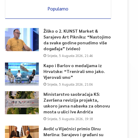
Popularno
Žiško o 2. KUNST Market &
Sarajevo Art Pikniku: “Nastojimo
da svake godine ponudimo više
događaja” (video)
Srijeda, 5 Augusta 2026, 21:46
Kapo i Barlov o medaljama iz
Hrvatske: “Trenirali smo jako.
Vjerovali smo”
Srijeda, 5 Augusta 2026, 21:06
Ministarstvo saobraćaja KS:
Završena revizija projekta,
uskoro javna nabavka za obnovu
mosta u ulici Ive Andrića
Srijeda, 5 Augusta 2026, 19:18
Avdić u Vijećnici primio Dinu
Merlina: Sarajevo i građani su