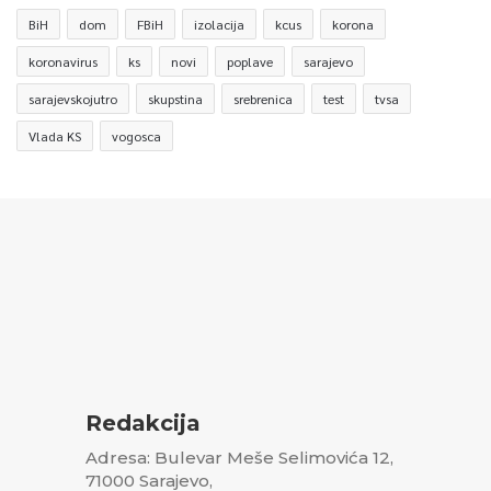
BiH
dom
FBiH
izolacija
kcus
korona
koronavirus
ks
novi
poplave
sarajevo
sarajevskojutro
skupstina
srebrenica
test
tvsa
Vlada KS
vogosca
Redakcija
Adresa: Bulevar Meše Selimovića 12,
71000 Sarajevo,