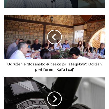
Udruženje 'Bosansko-kinesko prijateljstvo': Održan
prvi forum 'Kafa i čaj'