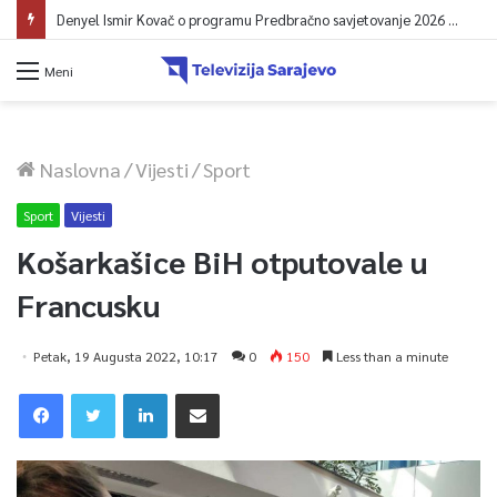
Denyel Ismir Kovač o programu Predbračno savjetovanje 2026 (video)
Meni
Naslovna
/
Vijesti
/
Sport
Sport
Vijesti
Košarkašice BiH otputovale u
Francusku
Petak, 19 Augusta 2022, 10:17
0
150
Less than a minute