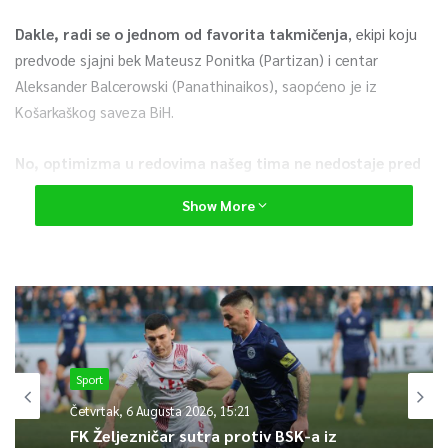
Dakle, radi se o jednom od favorita takmičenja
, ekipi koju
predvode sjajni bek Mateusz Ponitka (Partizan) i centar
Aleksander Balcerowski (Panathinaikos), saopćeno je iz
Košarkaškog saveza BiH.
No, optimizma u redovima našeg tima ne nedostaje pred
ovaj susret.
Show More
– Jako smo uzbuđeni pred duel s Poljskom. Imaju odličnu ekipu,
igraju pred domaćom publikom, što je svakako prednost. Ali,
ovo su utakmice u kojima se gradi tim i svlačionica, u kojima
tražite različite načine da pobijedite. To ćemo svakako
pokušati uraditi – kaže bh. reprezentativac Luka Garza.
Sport
Utakmica Poljska – BiH u Areni Gliwice počinje u 20.30 sati.
Četvrtak, 6 Augusta 2026, 15:21
FK Željezničar sutra protiv BSK-a iz