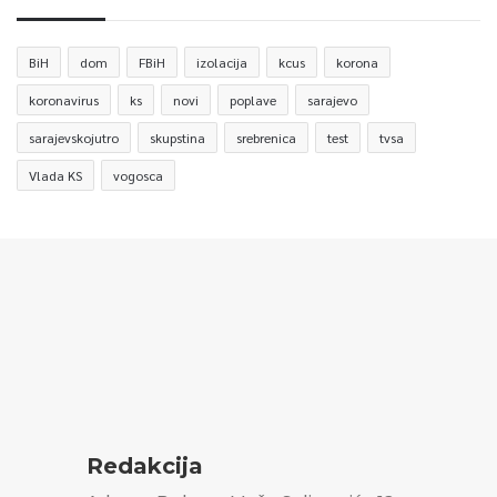
BiH
dom
FBiH
izolacija
kcus
korona
koronavirus
ks
novi
poplave
sarajevo
sarajevskojutro
skupstina
srebrenica
test
tvsa
Vlada KS
vogosca
Redakcija