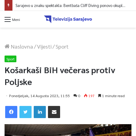
Sarajevo u znaku spektakla: Bentbaša Cliff Diving ponovo okuplja najbolje skakače i vrhunsku zabavu
Meni
Naslovna
/
Vijesti
/
Sport
Sport
Košarkaši BiH večeras protiv
Poljske
Ponedjeljak, 14 Augusta 2023, 11:55
0
197
1 minute read