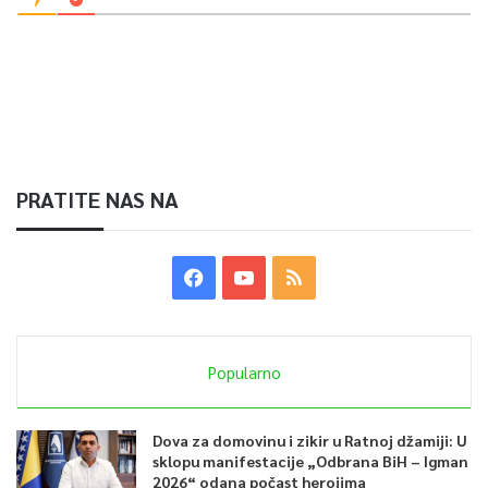
PRATITE NAS NA
Popularno
Dova za domovinu i zikir u Ratnoj džamiji: U
sklopu manifestacije „Odbrana BiH – Igman
2026“ odana počast herojima