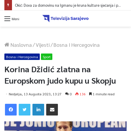
Okić: Dova za domovinu na Igmanu je kruna kulture sjećanja i poruka jedinstva
Meni
Naslovna
/
Vijesti
/
Bosna I Hercegovina
Bosna i Hercegovina
Sport
Korina Džidić zlatna na
Europskom judo kupu u Skopju
Nedjelja, 13 Augusta 2023, 13:27
0
136
1 minute read