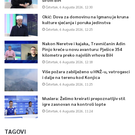
Četvrtak, 6 Augusta 2026, 12:30
Okić: Dova za domovinu na Igmanu je kruna
kulture sjećanja i poruka jedinstva
Četvrtak, 6 Augusta 2026, 12:25
Nakon Neretve i kajaka, Travničanin Adin
Pinjo kreće u novu avanturu: Pješice 354
kilometra preko najviših vrhova BiH
Četvrtak, 6 Augusta 2026, 12:18
Više požara zabilježeno u HNŽ-u, vatrogasci
i dalje na terenu kod Konjica
Četvrtak, 6 Augusta 2026, 11:25
Muslera: Želimo kreirati prepoznatljiv stil
igre zasnovan na kontroli lopte
Četvrtak, 6 Augusta 2026, 11:24
TAGOVI