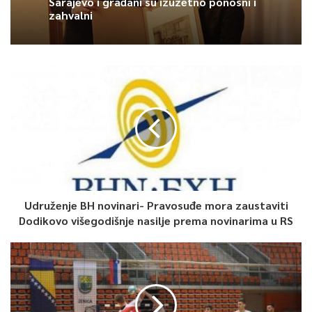
Sarajevo i građani su izuzetno ponosni i
Ubilježivši pobjedu nad predstavnicom Švedske Nielsen Tove,
zahvalni
poražena je od Sare Šančić iz Hrvatske.
Nakon prvog dana Europskog kupa, Bosna i Hercegovina
zauzima visoke ekipne plasmane.
U konkurenciji žena zauzima 1. mjesto, dok u sveukupnom
poretku [M,Ž] zauzima 2. mjesto, navodi se u priopćenju.
0
Udruženje BH novinari- Pravosuđe mora zaustaviti
Article Rating
Dodikovo višegodišnje nasilje prema novinarima u RS