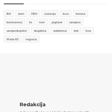
BiH
dom
FBiH
izolacija
kcus
korona
koronavirus
ks
novi
poplave
sarajevo
sarajevskojutro
skupstina
srebrenica
test
tvsa
Vlada KS
vogosca
Redakcija