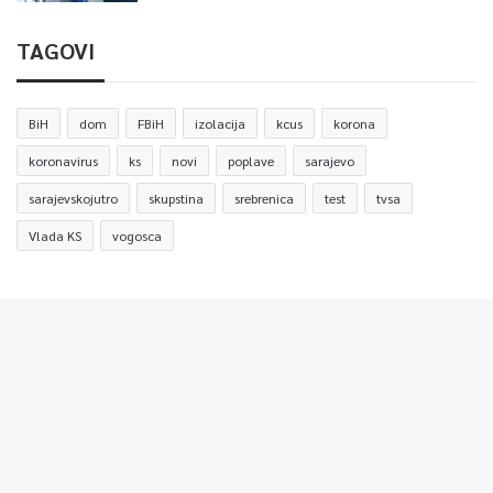
TAGOVI
BiH
dom
FBiH
izolacija
kcus
korona
koronavirus
ks
novi
poplave
sarajevo
sarajevskojutro
skupstina
srebrenica
test
tvsa
Vlada KS
vogosca