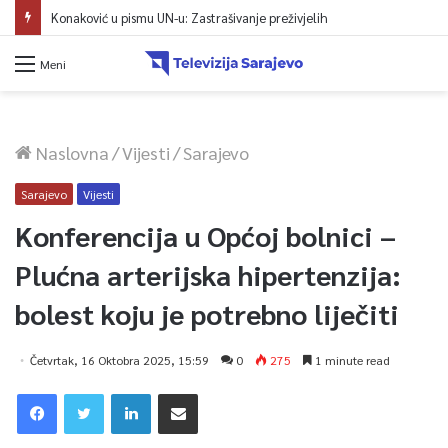
Konaković u pismu UN-u: Zastrašivanje preživjelih
Meni
Naslovna
/
Vijesti
/
Sarajevo
Sarajevo
Vijesti
Konferencija u Općoj bolnici –
Plućna arterijska hipertenzija:
bolest koju je potrebno liječiti
Četvrtak, 16 Oktobra 2025, 15:59
0
275
1 minute read