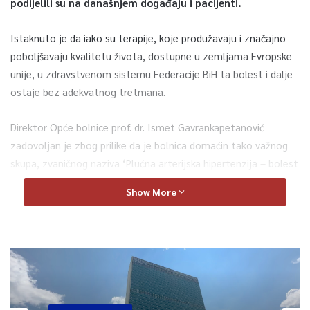
podijelili su na današnjem događaju i pacijenti.
Istaknuto je da iako su terapije, koje produžavaju i značajno
poboljšavaju kvalitetu života, dostupne u zemljama Evropske
unije, u zdravstvenom sistemu Federacije BiH ta bolest i dalje
ostaje bez adekvatnog tretmana.
Direktor Opće bolnice prof. dr. Ismet Gavrankapetanović
zadovoljan je zbog prilike da je bolnica domaćin tako važnog
skupa, zvaničnog naziva ‘Plućna arterijska hipertenzija – bolest
koju je potrebno liječiti’, a osnovni cilj je doprinijeti boljoj brizi
Show More
prema oboljelim od plućne arterijske hipertenzije, dijagnostici,
osobito terapiji.
– Pacijenti nemaju adekvatnu svu terapiju, koju imaju oni u EU
pa i državama okruženja. Naglašavamo koliko je važno tu
bolest na vrijeme dijagnostici, a isto tako je važno da ti
pacijenti imaju adekvatnu terapiju koju će dobiti