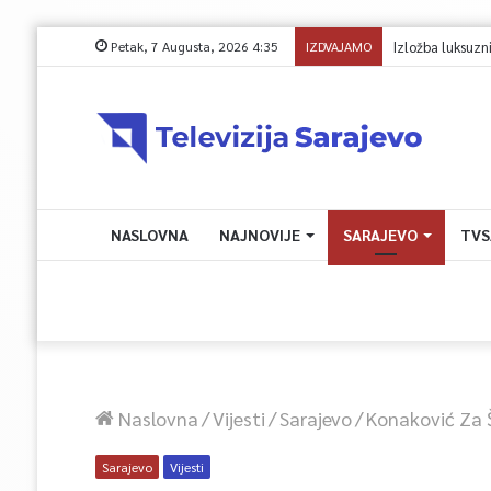
Petak, 7 Augusta, 2026 4:35
IZDVAJAMO
NASLOVNA
NAJNOVIJE
SARAJEVO
TVS
Naslovna
/
Vijesti
/
Sarajevo
/
Konaković Za Š
Sarajevo
Vijesti