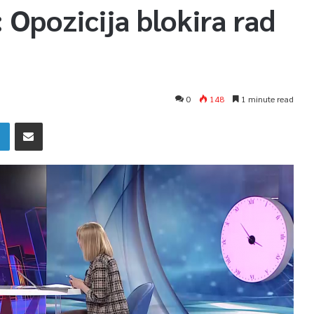
 Opozicija blokira rad
0
148
1 minute read