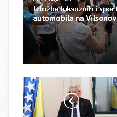
Izložba luksuznih i spor
automobila na Vilsono