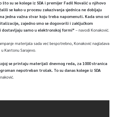
što su se kolege iz SDA i premijer Fadil Novalić u njihovo
alili se kako u procesu zakazivanja sjednica ne dobijaju
 Ima jedna važna stvar koju treba napomenuti. Kada smo svi
italizacije, zajedno smo se dogovorili i zaključkom
ali dostavljaju samo u elektronskoj formi”
– navodi Konaković.
štampanje materijala sada već bespotrebno, Konaković naglašava
t u Kantonu Sarajevo.
kojoj se printaju materijali dnevnog reda, za 1000 stranica
 ogroman nepotreban trošak. To su danas kolege iz SDA
onaković.