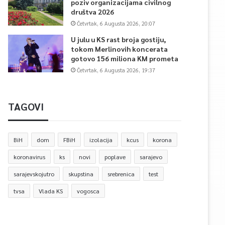
poziv organizacijama civilnog
društva 2026
Četvrtak, 6 Augusta 2026, 20:07
U julu u KS rast broja gostiju,
tokom Merlinovih koncerata
gotovo 156 miliona KM prometa
Četvrtak, 6 Augusta 2026, 19:37
TAGOVI
BiH
dom
FBiH
izolacija
kcus
korona
koronavirus
ks
novi
poplave
sarajevo
sarajevskojutro
skupstina
srebrenica
test
tvsa
Vlada KS
vogosca