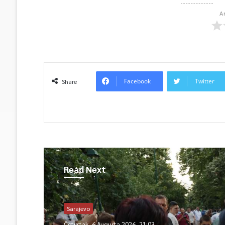
A
Facebook
Twitter
Share
Read Next
Sarajevo
Četvrtak, 6 Augusta 2026, 21:03