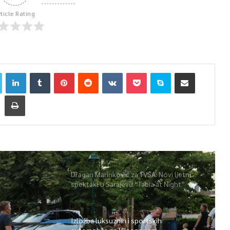
rticle Rating
Dragan Marinković za TVSA: Novi ljetni
spektakl u Sarajevu “Tabia at Night”
Izložba luksuznih i sportskih