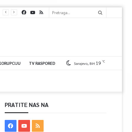
℃
19
 KORUPCIJU
TV RASPORED
Sarajevo, BiH
PRATITE NAS NA