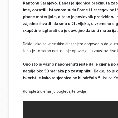
Kantonu Sarajevo. Danas je sjednica prekinuta zato 
ime, obratili Ustavnom sudu Bosne i Hercegovine i ž
pisane materijale, a tako je poslovnik predviđao.
zajedno shvatili da smo u 21. vijeku, u vremenu dig
skupštine izglasali da je dovoljno da se ti materij
Dakle, iako se većinskim glasanjem dogovorilo da je 
kako je to samo nastojanje opozicije da zaustavi živo
Ono što je važno napomenuti jeste da je cijena po 
negdje oko 50 maraka po zastupniku. Dakle, to je
iskoristile kako se sjednica ne bi održala “
– ističe K
Kompletnu emisiju pogledajte ovdje