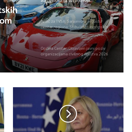
automobila na Vilsonovom
tskih
vom
Avdić za TVSA: Sarajevo u avgustu
centar regiona: Stižu lideri evropskih
gradova
Općina Centar: Objavljen javni poziv
organizacijama civilnog društva 2026