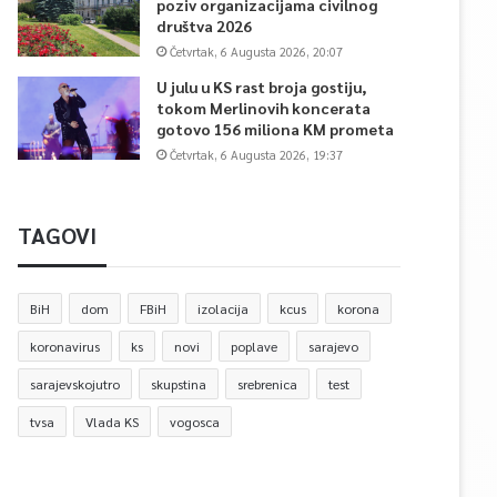
poziv organizacijama civilnog
društva 2026
Četvrtak, 6 Augusta 2026, 20:07
U julu u KS rast broja gostiju,
tokom Merlinovih koncerata
gotovo 156 miliona KM prometa
Četvrtak, 6 Augusta 2026, 19:37
TAGOVI
BiH
dom
FBiH
izolacija
kcus
korona
koronavirus
ks
novi
poplave
sarajevo
sarajevskojutro
skupstina
srebrenica
test
tvsa
Vlada KS
vogosca