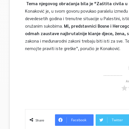
Tema njegovog obraćanja bila je “Zaštita civila 
Konaković je, u svom govoru povukao paralelu između s
devedesetih godina i trenutne situacije u Palestini, ist
oružanim sukobima.
MI, predstavnici Bosne i Herceg
odmah zaustave najbrutalnije klanje djece, žena, s
zakona i međunarodni zakoni trebaju biti isti za sve. Te
nemojte praviti iste greške”, poručio je Konaković.
A
Facebook
Twitter
Share