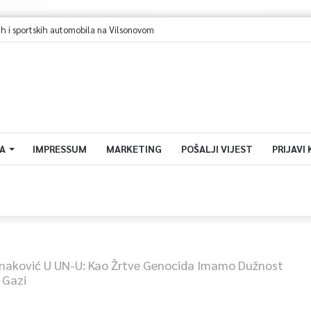
jevo u avgustu centar regiona: Stižu lideri evropskih gradova
A
IMPRESSUM
MARKETING
POŠALJI VIJEST
PRIJAVI
naković U UN-U: Kao Žrtve Genocida Imamo Dužnost
 Gazi