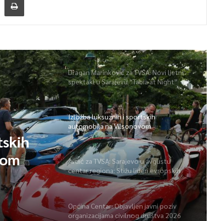
Dragan Marinković za TVSA: Novi ljetni
spektakl u Sarajevu “Tabia at Night”
Izložba luksuznih i sportskih
automobila na Vilsonovom
tskih
vom
Avdić za TVSA: Sarajevo u avgustu
centar regiona: Stižu lideri evropskih
gradova
Općina Centar: Objavljen javni poziv
organizacijama civilnog društva 2026