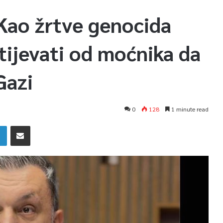
Kao žrtve genocida
ijevati od moćnika da
Gazi
0
128
1 minute read