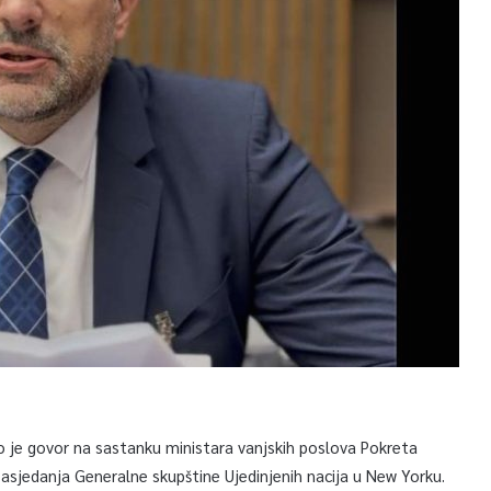
o je govor na sastanku ministara vanjskih poslova Pokreta
asjedanja Generalne skupštine Ujedinjenih nacija u New Yorku.