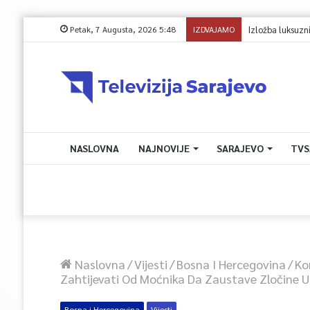
Petak, 7 Augusta, 2026 5:48
IZDVAJAMO
Avdić za TVSA: Sara
NASLOVNA
NAJNOVIJE
SARAJEVO
TVS
Naslovna
/
Vijesti
/
Bosna I Hercegovina
/
Ko
Zahtijevati Od Moćnika Da Zaustave Zločine U
Bosna i Hercegovina
Vijesti