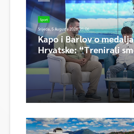
Sport
Srijeda, 5 Augusta 2026, 21:06
Kapo i Barlov o medalj
Hrvatske: “Trenirali sm
Vjerovali smo”