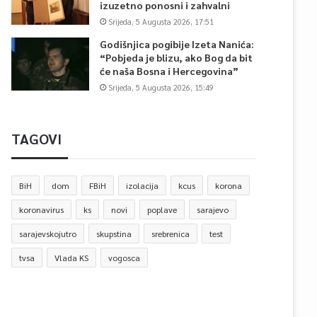
izuzetno ponosni i zahvalni
Srijeda, 5 Augusta 2026, 17:51
Godišnjica pogibije Izeta Nanića:
“Pobjeda je blizu, ako Bog da bit
će naša Bosna i Hercegovina”
Srijeda, 5 Augusta 2026, 15:49
TAGOVI
BiH
dom
FBiH
izolacija
kcus
korona
koronavirus
ks
novi
poplave
sarajevo
sarajevskojutro
skupstina
srebrenica
test
tvsa
Vlada KS
vogosca