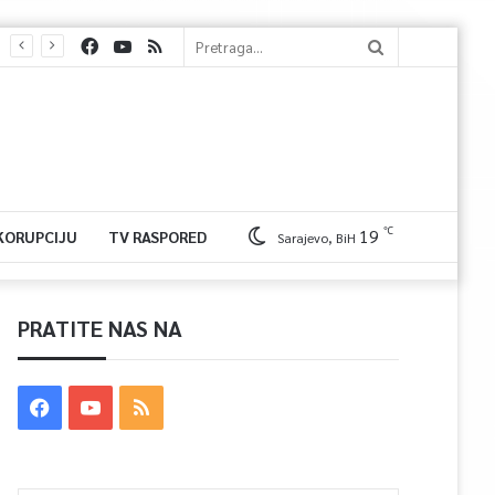
℃
19
 KORUPCIJU
TV RASPORED
Sarajevo, BiH
PRATITE NAS NA