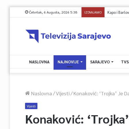
Četvrtak, 6 Augusta, 2026 5:38
IZDVAJAMO
Kapo i Barlov o 
NASLOVNA
NAJNOVIJE
SARAJEVO
TVS
Naslovna
/
Vijesti
/
Konaković: ‘Trojka’ Je 
Vijesti
Konaković: ‘Trojka’