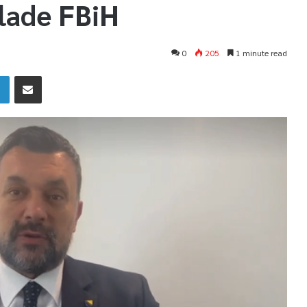
Vlade FBiH
0
205
1 minute read