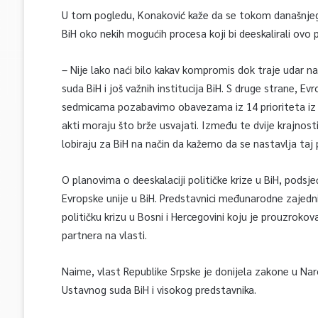
U tom pogledu, Konaković kaže da se tokom današnjeg 
BiH oko nekih mogućih procesa koji bi deeskalirali ovo 
– Nije lako naći bilo kakav kompromis dok traje udar n
suda BiH i još važnih institucija BiH. S druge strane, E
sedmicama pozabavimo obavezama iz 14 prioriteta iz Mi
akti moraju što brže usvajati. Između te dvije krajn
lobiraju za BiH na način da kažemo da se nastavlja taj 
O planovima o deeskalaciji političke krize u BiH, podsj
Evropske unije u BiH. Predstavnici međunarodne zajednic
političku krizu u Bosni i Hercegovini koju je prouzrokova
partnera na vlasti.
Naime, vlast Republike Srpske je donijela zakone u Nar
Ustavnog suda BiH i visokog predstavnika.