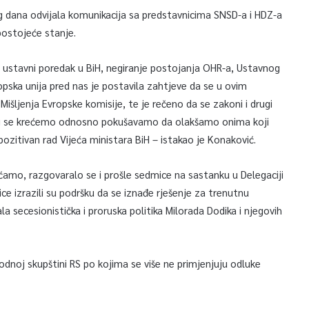
dana odvijala komunikacija sa predstavnicima SNSD-a i HDZ-a
postojeće stanje.
a ustavni poredak u BiH, negiranje postojanja OHR-a, Ustavnog
vropska unija pred nas je postavila zahtjeve da se u ovim
šljenja Evropske komisije, te je rečeno da se zakoni i drugi
osti se krećemo odnosno pokušavamo da olakšamo onima koji
pozitivan rad Vijeća ministara BiH – istakao je Konaković.
ećamo, razgovaralo se i prošle sedmice na sastanku u Delegaciji
e izrazili su podršku da se iznađe rješenje za trenutnu
la secesionistička i proruska politika Milorada Dodika i njegovih
odnoj skupštini RS po kojima se više ne primjenjuju odluke