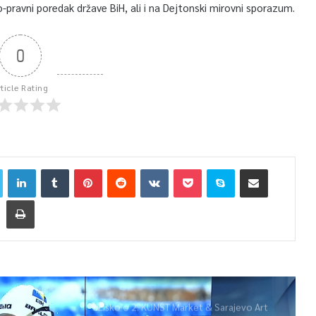
-pravni poredak države BiH, ali i na Dejtonski mirovni sporazum.
0
rticle Rating
Žiško o 2. KUNST Market & Sarajevo Art