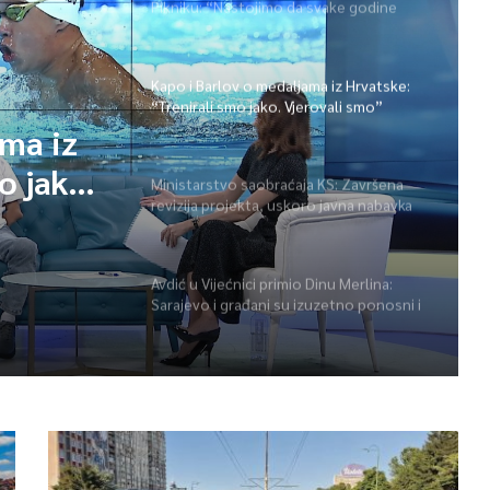
Pikniku: “Nastojimo da svake godine
ponudimo više događaja” (video)
Kapo i Barlov o medaljama iz Hrvatske:
“Trenirali smo jako. Vjerovali smo”
ama iz
o jako.
Ministarstvo saobraćaja KS: Završena
revizija projekta, uskoro javna nabavka
za obnovu mosta u ulici Ive Andrića
Avdić u Vijećnici primio Dinu Merlina:
Sarajevo i građani su izuzetno ponosni i
zahvalni