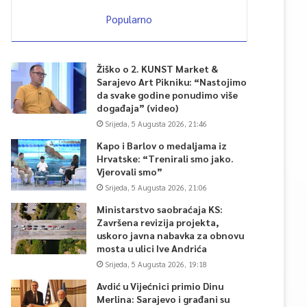
Popularno
Žiško o 2. KUNST Market &
Sarajevo Art Pikniku: “Nastojimo
da svake godine ponudimo više
događaja” (video)
Srijeda, 5 Augusta 2026, 21:46
Kapo i Barlov o medaljama iz
Hrvatske: “Trenirali smo jako.
Vjerovali smo”
Srijeda, 5 Augusta 2026, 21:06
Ministarstvo saobraćaja KS:
Završena revizija projekta,
uskoro javna nabavka za obnovu
mosta u ulici Ive Andrića
Srijeda, 5 Augusta 2026, 19:18
Avdić u Vijećnici primio Dinu
Merlina: Sarajevo i građani su