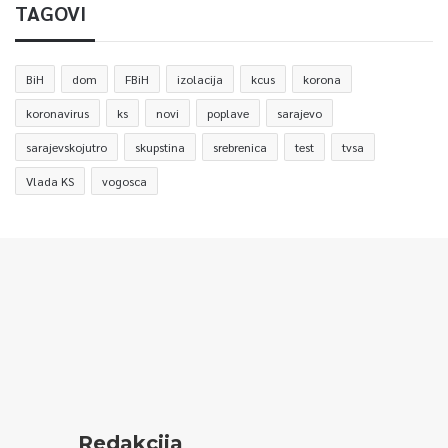
TAGOVI
BiH
dom
FBiH
izolacija
kcus
korona
koronavirus
ks
novi
poplave
sarajevo
sarajevskojutro
skupstina
srebrenica
test
tvsa
Vlada KS
vogosca
Redakcija