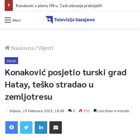
Konaković u pismu UN-u: Zastrašivanje preživjelih
Meni
Naslovna
/
Vijesti
Vijesti
Konaković posjetio turski grad
Hatay, teško stradao u
zemljotresu
Srijeda, 15 Februara 2023, 18:49
0
151
Less than a minute