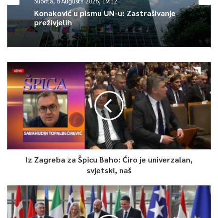
Subota, 8 Augusta 2026, 19:12
Konaković u pismu UN-u: Zastrašivanje
– Oni su istakli da im daje posebnu snagu što su ljudi iz Bosne i
preživjelih
Hercegovine na terenu, na čemu su i posebno zahvalni –
navedeno je u tweetu.
U kriznom štabu AFAD-a delegaciju iz BiH dočekao je ministar
unutrašnjih poslova Republike Turske Süleyman Soylu.
0
Article Rating
Iz Zagreba za Špicu Baho: Ćiro je univerzalan,
svjetski, naš