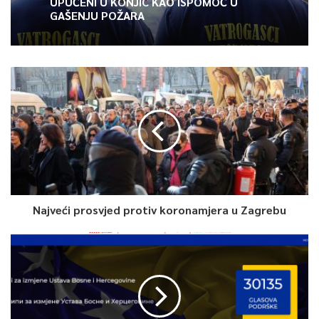
UPUĆENI U KONJIC KAO ISPOMOĆ U
GAŠENJU POŽARA
Na kongresu je izabran prvi zamjenik predsjednika stranke
Kemal Ademović, koji je istakao da će u fokusu djelovanja
stranke biti daljni razvoj privrede, te strana i domaća ulaganja.
– Kroz Rezoluciju o zaštiti BiH koju je usvojio kongres isklazali
smo svoj stav i odnos u narednom periodu prema BiH,
susjednim državama, međunarodnoj zajednici, a posebno
prema interesima građana BiH. Nastojat ćemo da budemo
dosljedni u izvršavanju naših programskih principa i nastojanja
da stanje u BiH ide u što boljem smjeru – poručio je Ademović.
Najveći prosvjed protiv koronamjera u Zagrebu
Drugi zamjenik Denis Zvizdić naglasio je da je Narod i pravda na
ispravan i stručan način procijenila potrebe građana BiH i viziju
BiH, koja se želi vidjeti u narednih 10, 20 godina.
– Ispravno procijenjeni ciljevi i zahtjevi građana i definicija po