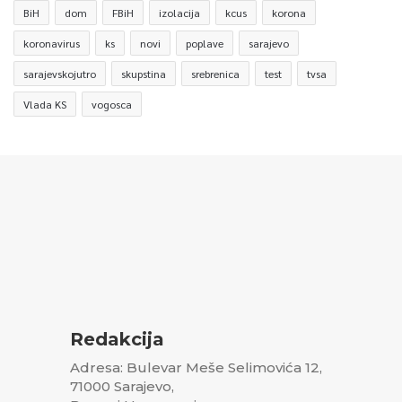
BiH
dom
FBiH
izolacija
kcus
korona
koronavirus
ks
novi
poplave
sarajevo
sarajevskojutro
skupstina
srebrenica
test
tvsa
Vlada KS
vogosca
Redakcija
Adresa: Bulevar Meše Selimovića 12,
71000 Sarajevo,