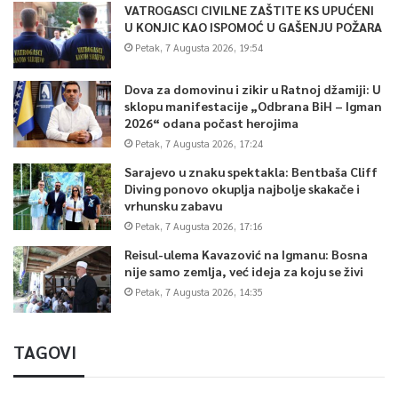
VATROGASCI CIVILNE ZAŠTITE KS UPUĆENI
U KONJIC KAO ISPOMOĆ U GAŠENJU POŽARA
Petak, 7 Augusta 2026, 19:54
Dova za domovinu i zikir u Ratnoj džamiji: U
sklopu manifestacije „Odbrana BiH – Igman
2026“ odana počast herojima
Petak, 7 Augusta 2026, 17:24
Sarajevo u znaku spektakla: Bentbaša Cliff
Diving ponovo okuplja najbolje skakače i
vrhunsku zabavu
Petak, 7 Augusta 2026, 17:16
Reisul-ulema Kavazović na Igmanu: Bosna
nije samo zemlja, već ideja za koju se živi
Petak, 7 Augusta 2026, 14:35
TAGOVI