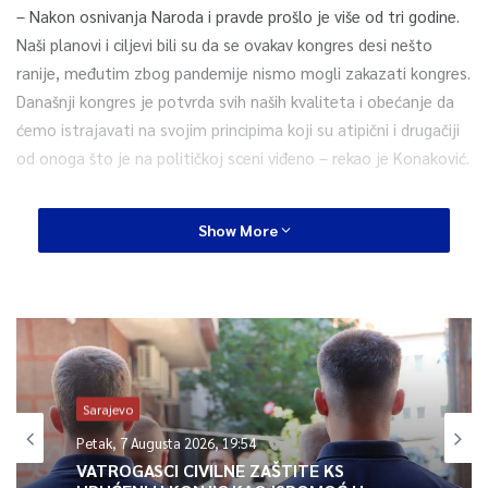
– Nakon osnivanja Naroda i pravde prošlo je više od tri godine.
Naši planovi i ciljevi bili su da se ovakav kongres desi nešto
ranije, međutim zbog pandemije nismo mogli zakazati kongres.
Današnji kongres je potvrda svih naših kvaliteta i obećanje da
ćemo istrajavati na svojim principima koji su atipični i drugačiji
od onoga što je na političkoj sceni viđeno – rekao je Konaković.
Kaže da su na kongresu poslate poruke koje se tiču dva
Show More
segmenta.
– Jedan je primaran – država BiH, zaštita i jačanje njenih
institucija, spremnost na razgovore i dogovore sa ljudima koji
BiH smatraju svojom domovinom. Drugi segment je
principijelne naravi, u kojoj smo mi postavili postulate odabira i
imenovanja najboljih i najkvalitetnijih pojedinaca na čelu
Sarajevo
institucija – naveo je Konaković, dodajući da nikada neće
Petak, 7 Augusta 2026, 19:54
odustati od BiH, jačanja i zaštite njenih institucija.
VATROGASCI CIVILNE ZAŠTITE KS