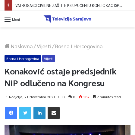
VATROGASCI CIVILNE ZAŠTITE KS UPUĆENI U KONJIC KAO ISPOMOĆ U GAŠENJU POŽARA
Meni
Naslovna
/
Vijesti
/
Bosna I Hercegovina
Bosna i Hercegovina
Vijesti
Konaković ostaje predsjednik
NiP odlučeno na Kongresu
Nedjelja, 21 Novembra 2021, 7:33
0
182
2 minutes read