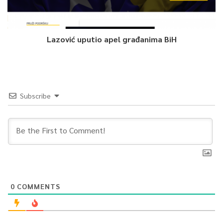
kojoj je pravda najbolji oblik provođenja vladavine prava je
ustvari programski cilj Naroda i pravde. Riječ je o jednom
snažnom potentnom političkom projektu koji jasno stoji iza
Lazović uputio apel građanima BiH
svoje programske orijentacije i svoje vizije. Narod i pravda bit
će nosilac političkih promjena u narednoj godini – smatra
Zvizdić.
Subscribe
Također, na kongresu su izabrani potpredsjednici stranke:
Danijela Kristić, Aida Terzić, Biljana Lazarević, Nihad Omerović,
Nermin Muzur i Sead Trnovac.
Novo stranačko rukovodstvo izabralo je oko 400 delegata koji
su prisustvovali kongresu, a razmatrano je i niz dokumenata
koji jasno definiraju stranačke politike i prioritete.
0
COMMENTS
0