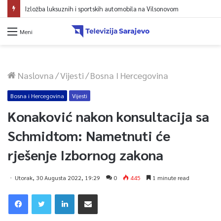
Izložba luksuznih i sportskih automobila na Vilsonovom
Meni
Naslovna
/
Vijesti
/
Bosna I Hercegovina
Bosna i Hercegovina
Vijesti
Konaković nakon konsultacija sa
Schmidtom: Nametnuti će
rješenje Izbornog zakona
Utorak, 30 Augusta 2022, 19:29
0
445
1 minute read