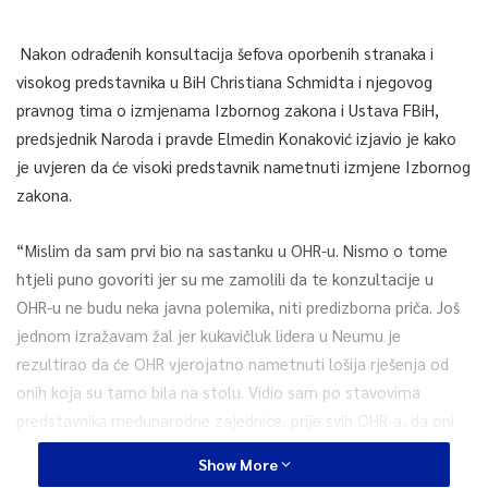
Nakon odrađenih konsultacija šefova oporbenih stranaka i
visokog predstavnika u BiH Christiana Schmidta i njegovog
pravnog tima o izmjenama Izbornog zakona i Ustava FBiH,
predsjednik Naroda i pravde Elmedin Konaković izjavio je kako
je uvjeren da će visoki predstavnik nametnuti izmjene Izbornog
zakona.
“Mislim da sam prvi bio na sastanku u OHR-u. Nismo o tome
htjeli puno govoriti jer su me zamolili da te konzultacije u
OHR-u ne budu neka javna polemika, niti predizborna priča. Još
jednom izražavam žal jer kukavičluk lidera u Neumu je
rezultirao da će OHR vjerojatno nametnuti lošija rješenja od
onih koja su tamo bila na stolu. Vidio sam po stavovima
predstavnika međunarodne zajednice, prije svih OHR-a, da oni
žele i hoće nametati rješenje”, rekao je Konaković.
Show More