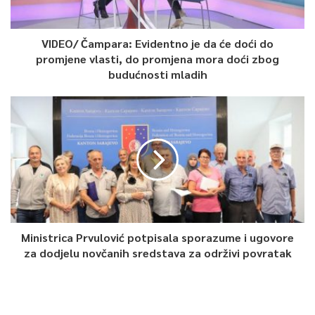
Čović koji je ranije komentirao istu temu, boravio u Novom
Travniku na zajedničkoj konvenciji Ujedinjene oporbe.
VIDEO/ Čampara: Evidentno je da će doći do
promjene vlasti, do promjena mora doći zbog
0
budućnosti mladih
Article Rating
Ministrica Prvulović potpisala sporazume i ugovore
za dodjelu novčanih sredstava za održivi povratak