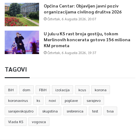
Općina Centar: Objavljen javni poziv
organizacijama civilnog društva 2026
Četvrtak, 6 Augusta 2026, 20:07
U julu u KS rast broja gostiju, tokom
Merlinovih koncerata gotovo 156 miliona
KM prometa
Četvrtak, 6 Augusta 2026, 19:37
TAGOVI
BiH
dom
FBiH
izolacija
kcus
korona
koronavirus
ks
novi
poplave
sarajevo
sarajevskojutro
skupstina
srebrenica
test
tvsa
Vlada KS
vogosca