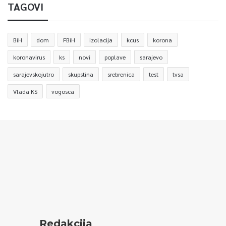
TAGOVI
BiH
dom
FBiH
izolacija
kcus
korona
koronavirus
ks
novi
poplave
sarajevo
sarajevskojutro
skupstina
srebrenica
test
tvsa
Vlada KS
vogosca
Redakcija