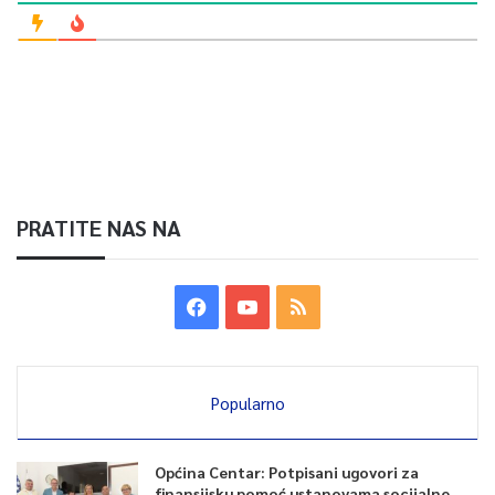
PRATITE NAS NA
Popularno
Općina Centar: Potpisani ugovori za
finansijsku pomoć ustanovama socijalne