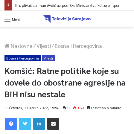
Bh. plivačica Iman Avdić uz podršku Ministarstva kulture i sporta KS kreće na Evropsko prvenstvo i Mediteranske igre
Meni
Naslovna
/
Vijesti
/
Bosna I Hercegovina
Bosna i Hercegovina
Vijesti
Komšić: Ratne politike koje su
dovele do obostrane agresije na
BiH nisu nestale
Četvrtak, 14 Aprila 2022, 15:56
0
180
Less than a minute