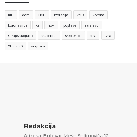
BiH
dom
FBiH
izolacija
kcus
korona
koronavirus
ks
novi
poplave
sarajevo
sarajevskojutro
skupstina
srebrenica
test
tvsa
Vlada KS
vogosca
Redakcija
Adresa: Bulevar Meše Selimovića 12,