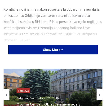
Komšić je novinarima nakon susreta s Escobarom naveo da je
on kazao i to Srbija nije zainteresirana ni za kakvu vrstu
konflikta i sukoba u BiH i oko BiH, a perspektiva cijele regije je u
integracijama svih šest zemalja zapadnog Balkana i sve
inicijative u tom smjeru su prihvatljive uključujući i inicijativu
Otvoreni Balkan.
Show More
Naglašava i da je ocjena Escobara da je sve ono što se događa
u BiH vještačka kriza, da za nju ne postoji realan osnov, da će
SAD pratiti situaciju, kao i da ništa što se tiče promjena bilo
kakvih granica, odnosa definiranih Dejtonskim mirovnim
sporazumom, neće biti prihvatljive SAD-u.
Predsjedavajući Komšić je dodao da SAD smatraju da je
Sarajevo
proširenje Evropske unije na zapadnih Balkan imperativ ne
Četvrtak, 6 Augusta 2026, 20:07
samo za BiH i ovaj region nego i za cijelu Evropsku uniju.
Općina Centar: Objavljen javni poziv