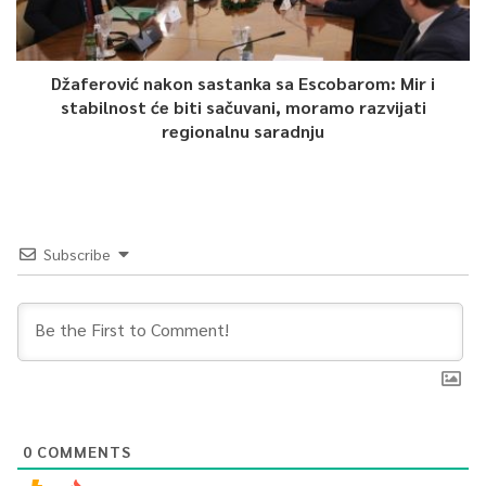
Džaferović nakon sastanka sa Escobarom: Mir i
stabilnost će biti sačuvani, moramo razvijati
regionalnu saradnju
Subscribe
0
COMMENTS