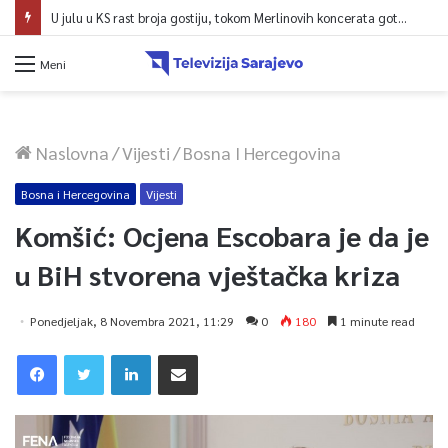
U julu u KS rast broja gostiju, tokom Merlinovih koncerata gotovo 156 miliona KM prometa
Meni
Naslovna
/
Vijesti
/
Bosna I Hercegovina
Bosna i Hercegovina
Vijesti
Komšić: Ocjena Escobara je da je
u BiH stvorena vještačka kriza
Ponedjeljak, 8 Novembra 2021, 11:29
0
180
1 minute read