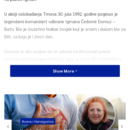
U akciji oslobađanja Trnova 30. jula 1992. godine poginuo je
legendarni komandant odbrane Igmana Čedomir Domuz –
Bato. Bio je izuzetno hrabar čovjek koji je srcem i dušom bio za
BiH, za koju je i život dao.
Govorio je ako pogine da se sahrani na Brezovači pored
partizanskog spomen-obilježja, gdje su kosti 98 oslobodilaca
Hadžića iz Drugog svjetskog rata. Nakon što je izgubio život,
Show More
njegov želja je i ispunjena.
0
Article Rating
Bosna i Hercegovina