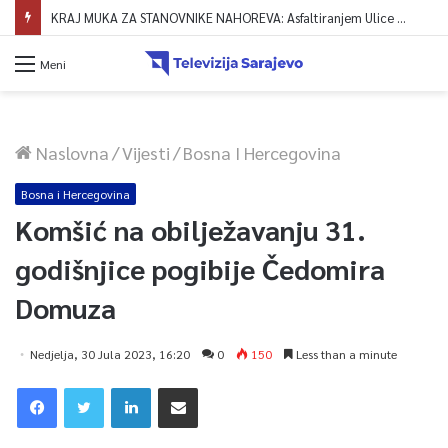
KRAJ MUKA ZA STANOVNIKE NAHOREVA: Asfaltiranjem Ulice Vranica brijeg spajaju se gornji i središnji dio naselja
Meni
Naslovna
/
Vijesti
/
Bosna I Hercegovina
Bosna i Hercegovina
Komšić na obilježavanju 31.
godišnjice pogibije Čedomira
Domuza
Nedjelja, 30 Jula 2023, 16:20
0
150
Less than a minute