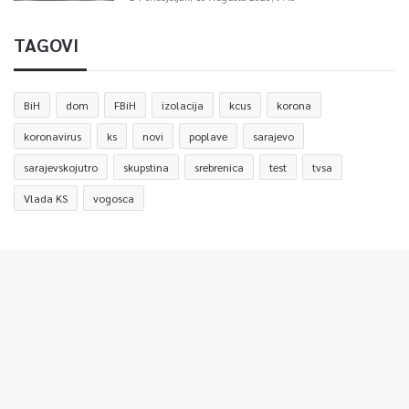
TAGOVI
BiH
dom
FBiH
izolacija
kcus
korona
koronavirus
ks
novi
poplave
sarajevo
sarajevskojutro
skupstina
srebrenica
test
tvsa
Vlada KS
vogosca