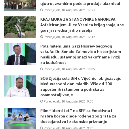
ujutro, zvanično počela prodaja ulaznica!
Ponedjeljak, 10 Augusta 2026, 12:21
KRAJ MUKA ZA STANOVNIKE NAHOREVA:
Asfaltiranjem Ulice Vranica brijeg spajaju se
gornji i središnji dio naselja
Ponedjeljak, 10 Augusta 2026, 12:12
Pola milenijuma Gazi Husrev-begovog
vakufa: Dr. Senaid Zaimović o historijskom
naslijeđu, ustavnoj snazi vakufname i viziji
za budućnost
Ponedjeljak, 10 Augusta 2026, 10:05
SOS Dječija sela BiH u Vijećnici obilježavaju
Međunarodni dan mladih: Više od 200
zaposlenih i stambena podrška za
osamostaljivanje
Ponedjeljak, 10 Augusta 2026, 9:55
Film “Identitet” na SFF-u: Emotivna i
hrabra borba djece rođene zbog rata za
dostojanstvo i zakonsko priznanje
Ponedjeljak, 10 Augusta 2026, 9:45