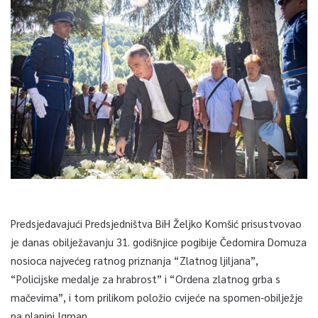
Predsjedavajući Predsjedništva BiH Željko Komšić prisustvovao
je danas obilježavanju 31. godišnjice pogibije Čedomira Domuza
nosioca najvećeg ratnog priznanja “Zlatnog ljiljana”,
“Policijske medalje za hrabrost” i “Ordena zlatnog grba s
mačevima”, i tom prilikom položio cvijeće na spomen-obilježje
na planini Igman.