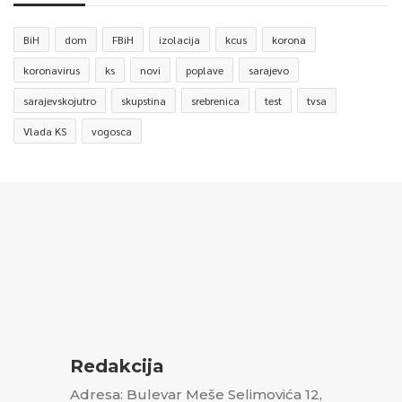
BiH
dom
FBiH
izolacija
kcus
korona
koronavirus
ks
novi
poplave
sarajevo
sarajevskojutro
skupstina
srebrenica
test
tvsa
Vlada KS
vogosca
Redakcija
Adresa: Bulevar Meše Selimovića 12,