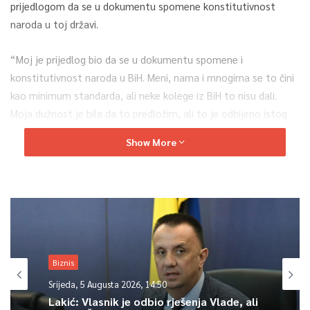
prijedlogom da se u dokumentu spomene konstitutivnost
naroda u toj državi.
“Moj je prijedlog bio da se u dokumentu spomene i
konstitutivnost naroda u BiH. Meni, nama i mnogima se to čini
kao minimum standarda, ali neke kolege iz BiH to nisu dali.
Moja dužnost je bila da to predložim, ali to je odbijeno istog
trena i to je to. Zaključili smo da na deklaraciju nećemo ni ići”,
Show More
rekao je
Milanović
.
Komšić je u reakciji na takav stav predsjednika Hrvatske
kazao da “Milanović nije trebao gurati nešto što ne može
proći, a to je takozvano legitimno predstavljanje i
konstitutivnost”.
Biznis
0
Srijeda, 5 Augusta 2026, 14:50
Lakić: Vlasnik je odbio rješenja Vlade, ali