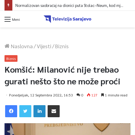
Normalizovan saobraćaj na dionici puta Stolac–Neum, kod mjesta Udora, nakon nezgode
Meni
Naslovna
/
Vijesti
/
Biznis
Biznis
Komšić: Milanović nije trebao
gurati nešto što ne može proći
Ponedjeljak, 12 Septembra 2022, 16:53
0
127
1 minute read