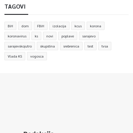
TAGOVI
BiH
dom
FBiH
izolacija
kcus
korona
koronavirus
ks
novi
poplave
sarajevo
sarajevskojutro
skupstina
srebrenica
test
tvsa
Vlada KS
vogosca