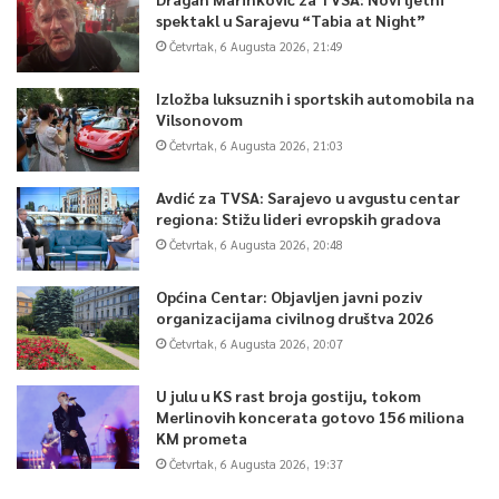
spektakl u Sarajevu “Tabia at Night”
Četvrtak, 6 Augusta 2026, 21:49
Izložba luksuznih i sportskih automobila na
Vilsonovom
Četvrtak, 6 Augusta 2026, 21:03
Avdić za TVSA: Sarajevo u avgustu centar
regiona: Stižu lideri evropskih gradova
Četvrtak, 6 Augusta 2026, 20:48
Općina Centar: Objavljen javni poziv
organizacijama civilnog društva 2026
Četvrtak, 6 Augusta 2026, 20:07
U julu u KS rast broja gostiju, tokom
Merlinovih koncerata gotovo 156 miliona
KM prometa
Četvrtak, 6 Augusta 2026, 19:37