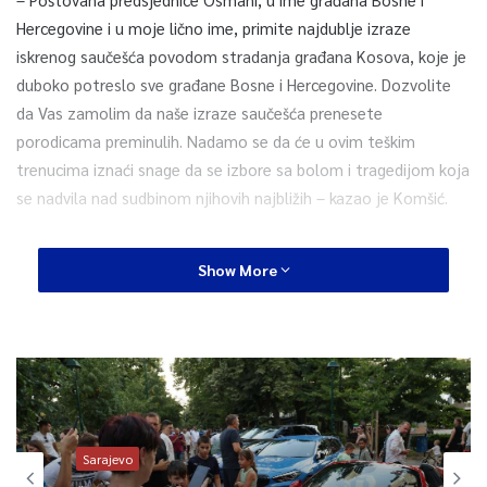
Hercegovine i u moje lično ime, primite najdublje izraze
iskrenog saučešća povodom stradanja građana Kosova, koje je
duboko potreslo sve građane Bosne i Hercegovine. Dozvolite
da Vas zamolim da naše izraze saučešća prenesete
porodicama preminulih. Nadamo se da će u ovim teškim
trenucima iznaći snage da se izbore sa bolom i tragedijom koja
se nadvila nad sudbinom njihovih najbližih – kazao je Komšić.
Nesreća se dogodila na autoputu kod Slavonskog Broda, u
Show More
blizini naplatnih kućica na južnoj kolovoznoj traci u kojoj je
autobus sletio s kolovoza.
Šef Civilne zaštite u Hrvatskoj Damir Trut rekao je ranije da je u
autobusu bilo 67 putnika i dva vozača. Poginulo je devet
putnika i jedan vozač, dok je povrieđenih 44.
Sarajevo
Autobus firme sa sjedištem u Prištini saobraćao je na relaciji