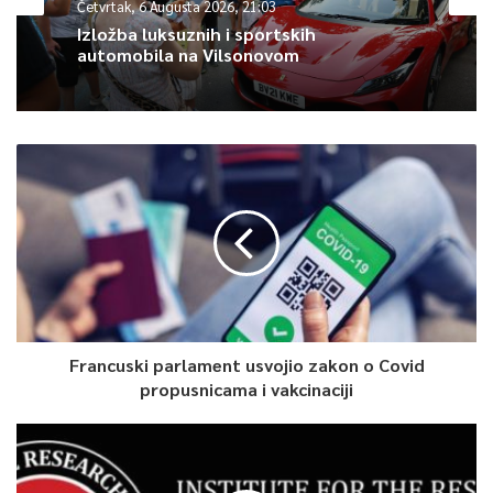
Četvrtak, 6 Augusta 2026, 21:03
Frankfurt – Priština.
Izložba luksuznih i sportskih
automobila na Vilsonovom
0
Article Rating
Francuski parlament usvojio zakon o Covid
propusnicama i vakcinaciji