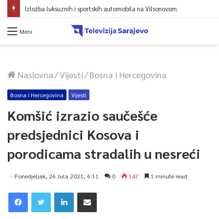
Izložba luksuznih i sportskih automobila na Vilsonovom
Meni
Naslovna
/
Vijesti
/
Bosna I Hercegovina
Bosna i Hercegovina
Vijesti
Komšić izrazio saučešće
predsjednici Kosova i
porodicama stradalih u nesreći
Ponedjeljak, 26 Jula 2021, 6:11
0
147
1 minute read