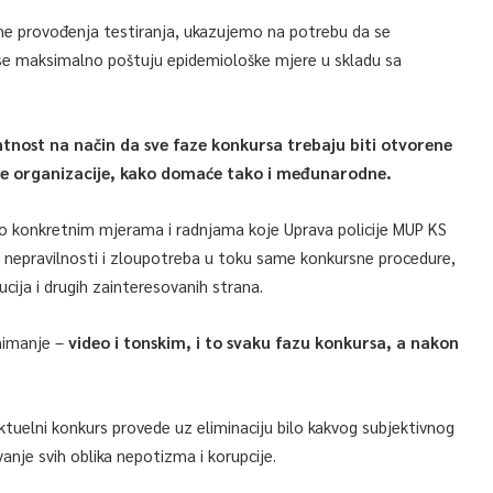
eme provođenja testiranja, ukazujemo na potrebu da se
 se maksimalno poštuju epidemiološke mjere u skladu sa
ost na način da sve faze konkursa trebaju biti otvorene
ane organizacije, kako domaće tako i međunarodne.
je o konkretnim mjerama i radnjama koje Uprava policije MUP KS
 nepravilnosti i zloupotreba u toku same konkursne procedure,
cija i drugih zainteresovanih strana.
snimanje –
video i tonskim, i to svaku fazu konkursa, a nakon
ktuelni konkurs provede uz eliminaciju bilo kakvog subjektivnog
anje svih oblika nepotizma i korupcije.