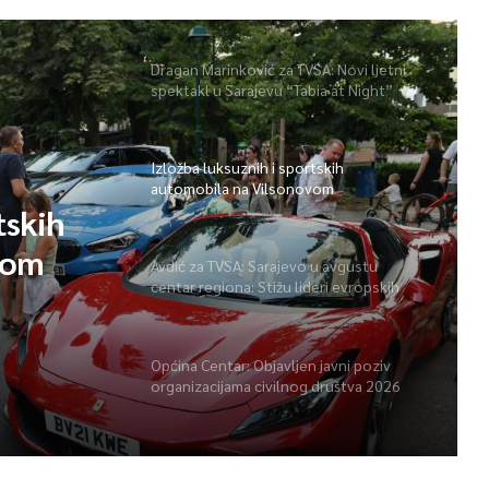
Dragan Marinković za TVSA: Novi ljetni
spektakl u Sarajevu “Tabia at Night”
Izložba luksuznih i sportskih
automobila na Vilsonovom
tskih
vom
Avdić za TVSA: Sarajevo u avgustu
centar regiona: Stižu lideri evropskih
gradova
Općina Centar: Objavljen javni poziv
organizacijama civilnog društva 2026