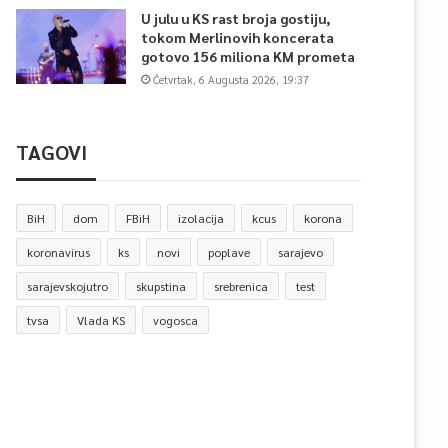
U julu u KS rast broja gostiju,
tokom Merlinovih koncerata
gotovo 156 miliona KM prometa
Četvrtak, 6 Augusta 2026, 19:37
TAGOVI
BiH
dom
FBiH
izolacija
kcus
korona
koronavirus
ks
novi
poplave
sarajevo
sarajevskojutro
skupstina
srebrenica
test
tvsa
Vlada KS
vogosca