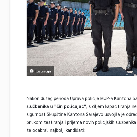
Ilustracija
Nakon dužeg perioda Uprava policije MUP-a Kantona S
službenika u ”čin policajac”
, s ciljem kapacitiranja 
sigurnost Skupštine Kantona Sarajevo usvojila je određ
prilikom testiranja i prijema novih policijskih služben
te odabrali najbolji kandidati: