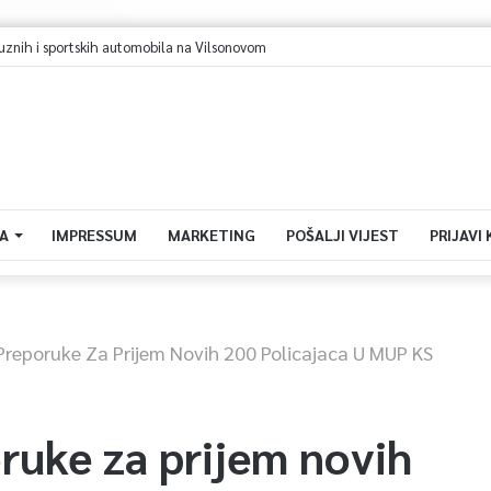
: Sarajevo u avgustu centar regiona: Stižu lideri evropskih gradova
A
IMPRESSUM
MARKETING
POŠALJI VIJEST
PRIJAVI
Preporuke Za Prijem Novih 200 Policajaca U MUP KS
ruke za prijem novih