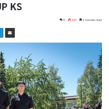
UP KS
0
395
2 minutes read