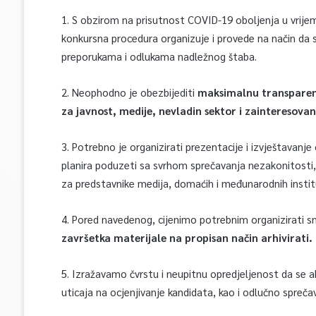
1. S obzirom na prisutnost COVID-19 oboljenja u vrij
konkursna procedura organizuje i provede na način da
preporukama i odlukama nadležnog štaba.
2. Neophodno je obezbijediti
maksimalnu transparentn
za javnost, medije, nevladin sektor i zainteresov
3. Potrebno je organizirati prezentacije i izvještavan
planira poduzeti sa svrhom sprečavanja nezakonitosti,
za predstavnike medija, domaćih i međunarodnih institu
4. Pored navedenog, cijenimo potrebnim organizirati 
završetka materijale na propisan način arhivirati.
5. Izražavamo čvrstu i neupitnu opredjeljenost da se a
uticaja na ocjenjivanje kandidata, kao i odlučno sprečav