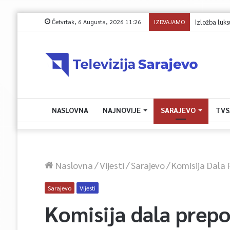
Četvrtak, 6 Augusta, 2026 11:26
IZDVAJAMO
Avdić za TVSA
NASLOVNA
NAJNOVIJE
SARAJEVO
TVS
Naslovna
/
Vijesti
/
Sarajevo
/
Komisija Dala 
Sarajevo
Vijesti
Komisija dala prepo