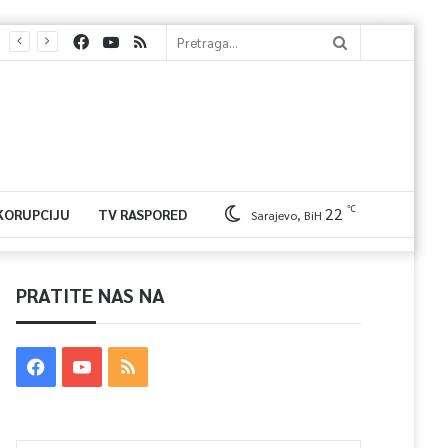
℃
22
 KORUPCIJU
TV RASPORED
Sarajevo, BiH
PRATITE NAS NA