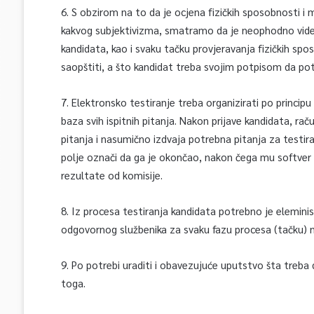
6. S obzirom na to da je ocjena fizičkih sposobnosti i 
kakvog subjektivizma, smatramo da je neophodno video
kandidata, kao i svaku tačku provjeravanja fizičkih spo
saopštiti, a što kandidat treba svojim potpisom da pot
7. Elektronsko testiranje treba organizirati po princip
baza svih ispitnih pitanja. Nakon prijave kandidata, rač
pitanja i nasumično izdvaja potrebna pitanja za testir
polje označi da ga je okončao, nakon čega mu softver š
rezultate od komisije.
8. Iz procesa testiranja kandidata potrebno je eleminisa
odgovornog službenika za svaku fazu procesa (tačku) na
9. Po potrebi uraditi i obavezujuće uputstvo šta treba da
toga.