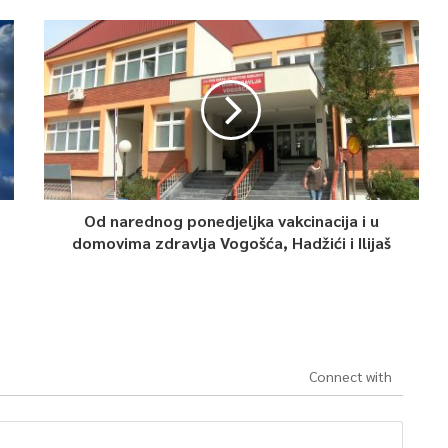
Od narednog ponedjeljka vakcinacija i u
domovima zdravlja Vogošća, Hadžići i Ilijaš
Connect with