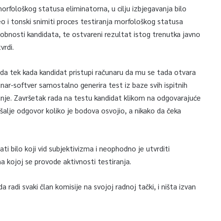
morfološkog statusa eliminatorna, u cilju izbjegavanja bilo
 i tonski snimiti proces testiranja morfološkog statusa
sobnosti kandidata, te ostvareni rezultat istog trenutka javno
vrdi.
u da tek kada kandidat pristupi računaru da mu se tada otvara
unar-softver samostalno generira test iz baze svih ispitnih
anje. Završetak rada na testu kandidat klikom na odgovarajuće
alje odgovor koliko je bodova osvojio, a nikako da čeka
ti bilo koji vid subjektivizma i neophodno je utvrditi
 kojoj se provode aktivnosti testiranja.
 radi svaki član komisije na svojoj radnoj tački, i ništa izvan