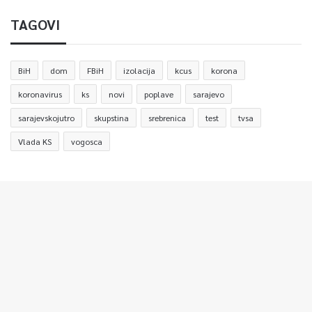
TAGOVI
BiH
dom
FBiH
izolacija
kcus
korona
koronavirus
ks
novi
poplave
sarajevo
sarajevskojutro
skupstina
srebrenica
test
tvsa
Vlada KS
vogosca