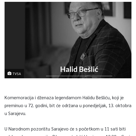
TVSA
Komemoracija i dženaza legendarnom Halidu Bešliću, koji je
preminuo u 72. godini, bit će održana u ponedjeljak, 13. oktobra
u Sarajevu.
U Narodnom pozorištu Sarajevo će s početkom u 11 sati biti