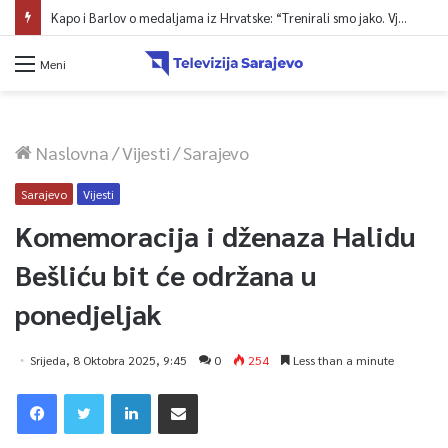
Kapo i Barlov o medaljama iz Hrvatske: “Trenirali smo jako. Vjerovali smo”
Meni
Naslovna
/
Vijesti
/
Sarajevo
Sarajevo
Vijesti
Komemoracija i dženaza Halidu
Bešliću bit će održana u
ponedjeljak
Srijeda, 8 Oktobra 2025, 9:45
0
254
Less than a minute