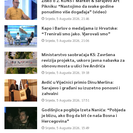
Žiško o 2. KUNST Market & Sarajevo Art
Pikniku: “Nastojimo da svake godine
ponudimo više događaja” (video)
Srijeda, 5 Augusta 2026, 21:46
Kapo i Barlov o medaljama iz Hrvatske:
“Trenirali smo jako. Vjerovali smo”
Srijeda, 5 Augusta 2026, 21:06
Ministarstvo saobraćaja KS: Završena
revizija projekta, uskoro javna nabavka za
obnovu mosta u ulici Ive Andrića
Srijeda, 5 Augusta 2026, 19:18
Avdić u Vijećnici primio Dinu Merlina:
Sarajevo i građani su izuzetno ponosni i
zahvalni
Srijeda, 5 Augusta 2026, 17:51
Godišnjica pogibije Izeta Nanića: “Pobjeda
je blizu, ako Bog da bit će naša Bosna i
Hercegovina”
Srijeda, 5 Augusta 2026, 15:49