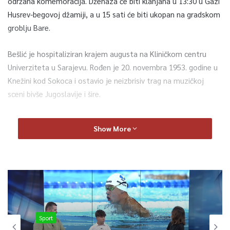
održana komemoracija. Dženaza će biti klanjana u 13:30 u Gazi
Husrev-begovoj džamiji, a u 15 sati će biti ukopan na gradskom
groblju Bare.
Bešlić je hospitaliziran krajem augusta na Kliničkom centru
Univerziteta u Sarajevu. Rođen je 20. novembra 1953. godine u
Knežini kod Sokoca i ostavio je neizbrisiv trag na muzičkoj
sceni bivše Jugoslavije i šire.
Njegova karijera, koja je trajala više od četiri decenije,
Show More
obuhvata bezbroj hitova koji su postali evergreeni i
nezaobilazni dio svakog veselja.
0
Article Rating
Sport