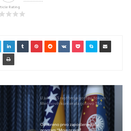
rticle Rating
U julu u KS rast broja gostiju, tokom
Merlinovih koncerata gotovo 156
miliona KM prometa
Odobreno prvo zaposlenje kroz
program “Moje pravo”