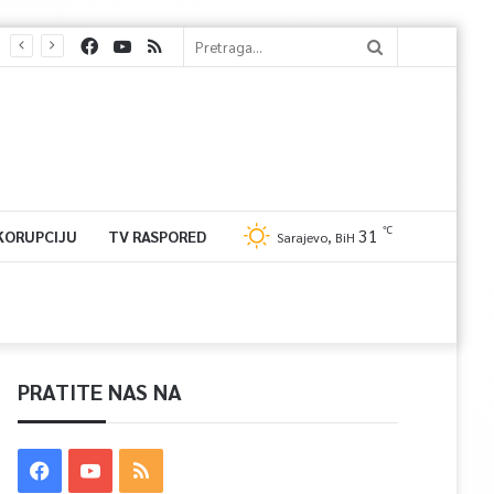
℃
31
 KORUPCIJU
TV RASPORED
Sarajevo, BiH
PRATITE NAS NA