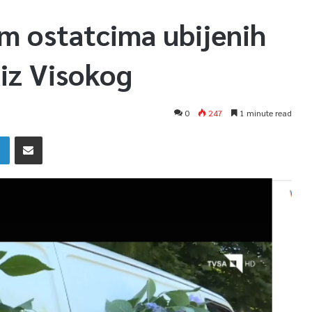
m ostatcima ubijenih
iz Visokog
0
247
1 minute read