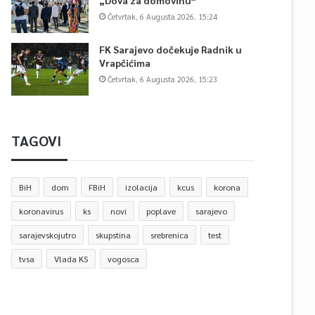
„Dova za domovinu“
Četvrtak, 6 Augusta 2026, 15:24
FK Sarajevo dočekuje Radnik u
Vrapčićima
Četvrtak, 6 Augusta 2026, 15:23
TAGOVI
BiH
dom
FBiH
izolacija
kcus
korona
koronavirus
ks
novi
poplave
sarajevo
sarajevskojutro
skupstina
srebrenica
test
tvsa
Vlada KS
vogosca