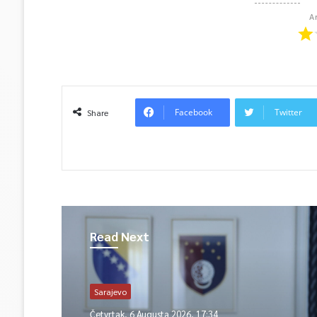
A
Facebook
Twitter
Share
Read Next
Sarajevo
Četvrtak, 6 Augusta 2026, 17:34