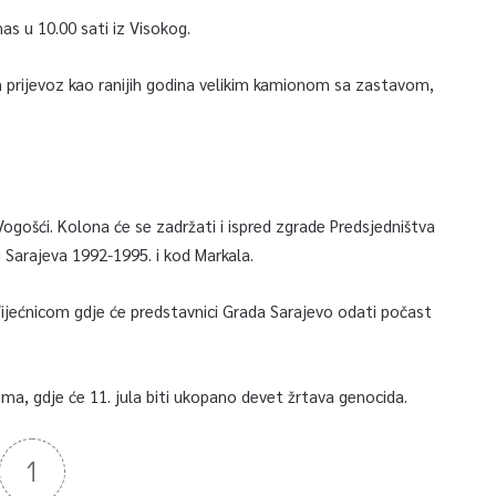
as u 10.00 sati iz Visokog.
an prijevoz kao ranijih godina velikim kamionom sa zastavom,
Vogošći. Kolona će se zadržati i ispred zgrade Predsjedništva
 Sarajeva 1992-1995. i kod Markala.
Vijećnicom gdje će predstavnici Grada Sarajevo odati počast
a, gdje će 11. jula biti ukopano devet žrtava genocida.
1