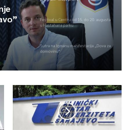
nje
avo”
Festival u Centru od 15. do 20. augusta
u Hastahana parku
Sutra na Igmanu manifestacija „Dova za
domovinu“