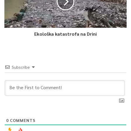
često i u težoj situaciji. I sinoćnja poruka migranata iz kampa
Lipa nadležnima u Ministarsvu sigurnosti pokazatelj je da su oni
nezadovoljni uvjetima smještaja u Bosni I Hercegovini, te da su
spremni na neposlušnost i incidente, što je pokazalo i paljenje
Ekološka katastrofa na Drini
kampa.
Namik Vatrnjak, TVSA
Subscribe
0
Article Rating
0
COMMENTS