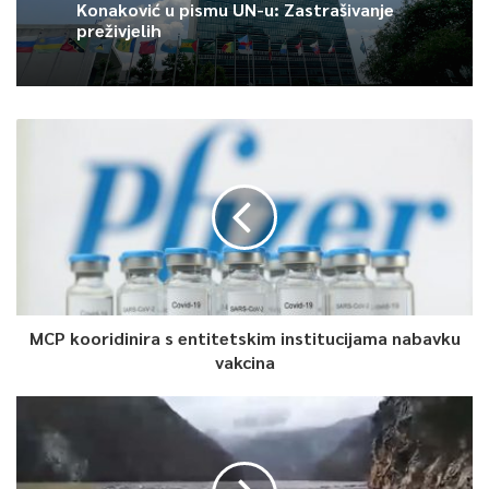
Konaković u pismu UN-u: Zastrašivanje
institucija.
preživjelih
I dok svi bježe od odgovornosti, brojke govore za sebe. Od
septembra 2018, IOM je dobio ukupno 50 miliona Eur-a kroz
IPA instrument Evropske unije.
U periodu od septembra 2018. do jula ove godine, potrošeno je
35 miliona eura. Kako je potrošen ovaj novac? Oko 7 miliona
eura je potrošeno na jednokratne troškove uspostave
prihvatnih centara za migrante.Oko 25 miliona eura je
potrošeno na humanitarnu pomoć, uključujući operativne
troškove Centara.
MCP kooridinira s entitetskim institucijama nabavku
vakcina
Više od 3.000 migranata kreće se u Bosni i Hercegovini izvan
prihvatnih kampova O njima ne brine IOM. Za njihovu prehranu i
higijenske potrepštine do sada su, tvrde u Crvenom križu,
izdvojili 2 miliona maraka.
Sve ovo dovodi do situacije da su migranti izvan kampova