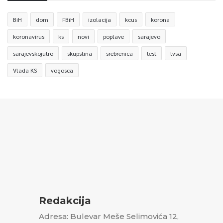
BiH
dom
FBiH
izolacija
kcus
korona
koronavirus
ks
novi
poplave
sarajevo
sarajevskojutro
skupstina
srebrenica
test
tvsa
Vlada KS
vogosca
Redakcija
Adresa: Bulevar Meše Selimovića 12,