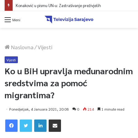
Konaković u pismu UN-u: Zastrašivanje preživjelih
Meni
Naslovna
/
Vijesti
Vijesti
Ko u BiH upravlja međunarodnim
sredstvima za pomoć
migrantima?
Ponedjeljak, 4 Januara 2021, 20:08
0
214
1 minute read