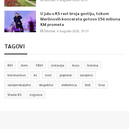
U julu u KS rast broja gostiju, tokom
Merlinovih koncerata gotovo 156 miliona
KM prometa
Četvrtak, 6 Augusta 2026, 19:37
TAGOVI
BiH
dom
FBiH
izolacija
kcus
korona
koronavirus
ks
novi
poplave
sarajevo
sarajevskojutro
skupstina
srebrenica
test
tvsa
Vlada KS
vogosca