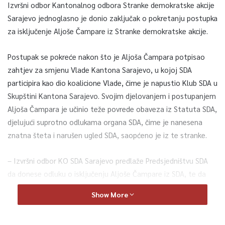
Izvršni odbor Kantonalnog odbora Stranke demokratske akcije
Sarajevo jednoglasno je donio zaključak o pokretanju postupka
za isključenje Aljoše Čampare iz Stranke demokratske akcije.
Postupak se pokreće nakon što je Aljoša Čampara potpisao
zahtjev za smjenu Vlade Kantona Sarajevo, u kojoj SDA
participira kao dio koalicione Vlade, čime je napustio Klub SDA u
Skupštini Kantona Sarajevo. Svojim djelovanjem i postupanjem
Aljoša Čampara je učinio teže povrede obaveza iz Statuta SDA,
djelujući suprotno odlukama organa SDA, čime je nanesena
znatna šteta i narušen ugled SDA, saopćeno je iz te stranke.
– Izvršni odbor KO SDA Sarajevo predlaže Predsjedništvu SDA
da donese odluku o isključenju Aljoše Čampare iz SDA, te da
traži od Aljoše Čampare da podnese ostavku na pozicije koje
Show More
obnaša ispred SDA kako slijedi; zastupnik u Skupštini Kantona
Sarajevo, potpredsjednik Doma naroda Parlamenta FBiH i