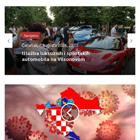
ministar unutrašnjih poslova FBiH – navodi se u saopćenju.
0
Sarajevo
Article Rating
Četvrtak, 6 Augusta 2026, 21:03
Izložba luksuznih i sportskih
automobila na Vilsonovom