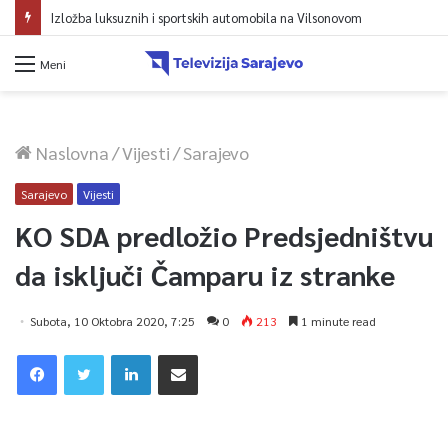
Izložba luksuznih i sportskih automobila na Vilsonovom
Meni
Naslovna
/
Vijesti
/
Sarajevo
Sarajevo
Vijesti
KO SDA predložio Predsjedništvu
da isključi Čamparu iz stranke
Subota, 10 Oktobra 2020, 7:25
0
213
1 minute read