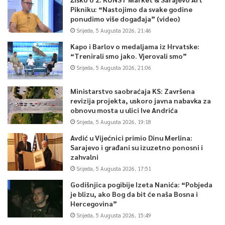
Pikniku: “Nastojimo da svake godine
ponudimo više događaja” (video)
Srijeda, 5 Augusta 2026, 21:46
Kapo i Barlov o medaljama iz Hrvatske:
“Trenirali smo jako. Vjerovali smo”
Srijeda, 5 Augusta 2026, 21:06
Ministarstvo saobraćaja KS: Završena
revizija projekta, uskoro javna nabavka za
obnovu mosta u ulici Ive Andrića
Srijeda, 5 Augusta 2026, 19:18
Avdić u Vijećnici primio Dinu Merlina:
Sarajevo i građani su izuzetno ponosni i
zahvalni
Srijeda, 5 Augusta 2026, 17:51
Godišnjica pogibije Izeta Nanića: “Pobjeda
je blizu, ako Bog da bit će naša Bosna i
Hercegovina”
Srijeda, 5 Augusta 2026, 15:49