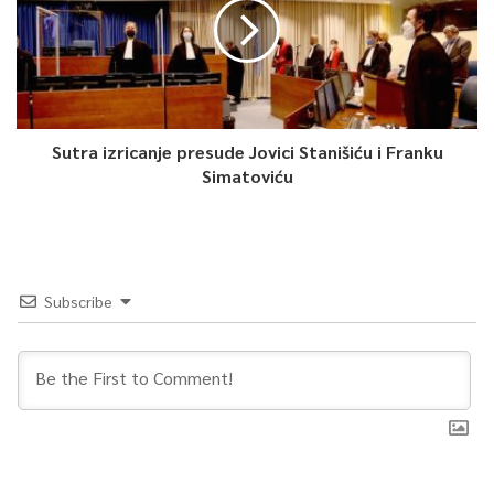
Poručuju da sve te površine imaju vlasnika ili upravitelja koji su
po zakonu dužni vršiti njihovo komunalno održavanje,
saopćeno je iz KJKP Park.
0
Sutra izricanje presude Jovici Stanišiću i Franku
Simatoviću
Article Rating
Subscribe