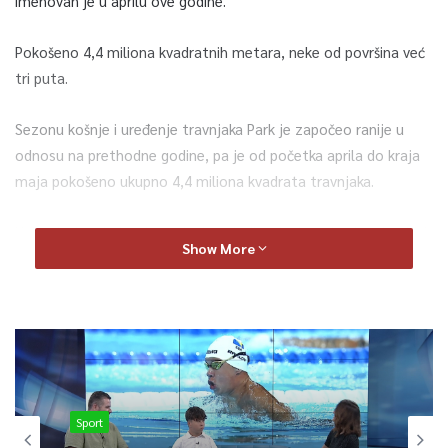
imenovan je u aprilu ove godine.
Pokošeno 4,4 miliona kvadratnih metara, neke od površina već
tri puta.
Sezonu košnje i uređenje travnjaka Park je započeo ranije u
odnosu na prethodne godine, pa je od početka aprila do kraja
maja pokošeno ukupno 4,4 miliona kvadrata travnjaka.
Uzimajući u obzir mjesec juni, za koji će izvještaj naknadno biti
Show More
pripremljen, uređeno je dodatnih tri miliona kvadrata, jer je u
ovom mjesecu Preduzeće reorganizacijom jedinica odgovorilo
na upite građana i uredilo više od 30 lokacija i naselja.
Paralelno s tim, finalizirana je i velika vanredna akcija čišćenja
površina u KS. Površine u nadležnosti KJKP Park ‘I kategorija’
košene su već tri puta u ovoj sezoni, površine ‘II kategorija’
Sport
dvaput, a ‘III kategorija’ jednom.