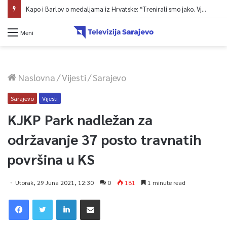
Kapo i Barlov o medaljama iz Hrvatske: “Trenirali smo jako. Vjerovali smo”
Meni
Naslovna
/
Vijesti
/
Sarajevo
Sarajevo
Vijesti
KJKP Park nadležan za
održavanje 37 posto travnatih
površina u KS
Utorak, 29 Juna 2021, 12:30
0
181
1 minute read