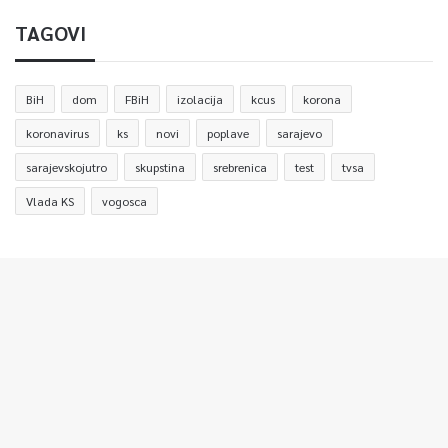
TAGOVI
BiH
dom
FBiH
izolacija
kcus
korona
koronavirus
ks
novi
poplave
sarajevo
sarajevskojutro
skupstina
srebrenica
test
tvsa
Vlada KS
vogosca