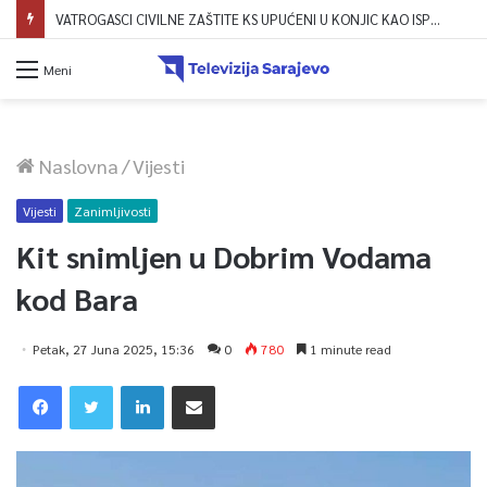
VATROGASCI CIVILNE ZAŠTITE KS UPUĆENI U KONJIC KAO ISPOMOĆ U GAŠENJU POŽARA
Meni
Naslovna
/
Vijesti
Vijesti
Zanimljivosti
Kit snimljen u Dobrim Vodama
kod Bara
Petak, 27 Juna 2025, 15:36
0
780
1 minute read