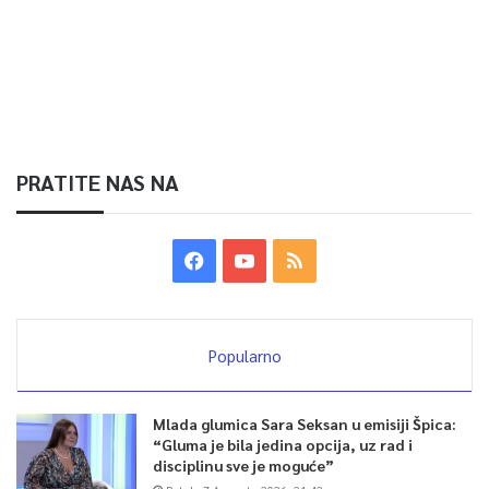
PRATITE NAS NA
Popularno
Mlada glumica Sara Seksan u emisiji Špica:
“Gluma je bila jedina opcija, uz rad i
disciplinu sve je moguće”