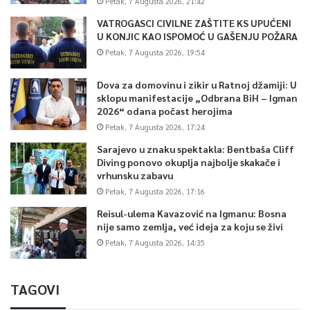
Petak, 7 Augusta 2026, 21:42
VATROGASCI CIVILNE ZAŠTITE KS UPUĆENI
U KONJIC KAO ISPOMOĆ U GAŠENJU POŽARA
Petak, 7 Augusta 2026, 19:54
Dova za domovinu i zikir u Ratnoj džamiji: U
sklopu manifestacije „Odbrana BiH – Igman
2026“ odana počast herojima
Petak, 7 Augusta 2026, 17:24
Sarajevo u znaku spektakla: Bentbaša Cliff
Diving ponovo okuplja najbolje skakače i
vrhunsku zabavu
Petak, 7 Augusta 2026, 17:16
Reisul-ulema Kavazović na Igmanu: Bosna
nije samo zemlja, već ideja za koju se živi
Petak, 7 Augusta 2026, 14:35
TAGOVI