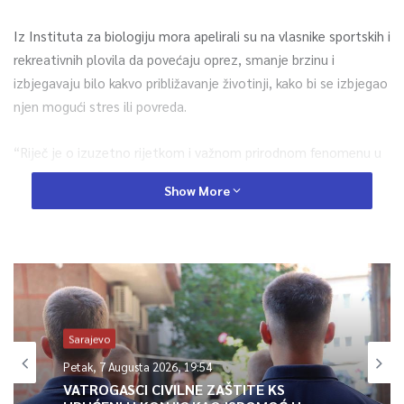
Iz Instituta za biologiju mora apelirali su na vlasnike sportskih i
rekreativnih plovila da povećaju oprez, smanje brzinu i
izbjegavaju bilo kakvo približavanje životinji, kako bi se izbjegao
njen mogući stres ili povreda.
“Riječ je o izuzetno rijetkom i važnom prirodnom fenomenu u
vodama Crne Gore”, naveli su iz Instituta, podsjećajući da je
Show More
Crna Gora potpisnica međunarodnog sporazuma ACCOBAMS o
očuvanju morskih sisara u Crnom, Sredozemnom moru i
susjednim atlantskim područjima.
Iz Instituta naglašavaju da je kit strogo zaštićena vrsta, te da
svaka radnja koja može dovesti do njegovog uznemiravanja,
povređivanja ili ugrožavanja predstavlja kršenje zakona o
Sarajevo
zaštiti prirode.
Petak, 7 Augusta 2026, 19:54
VATROGASCI CIVILNE ZAŠTITE KS