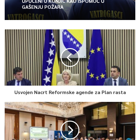
UPUĆENI U KONJIC KAO ISPOMOĆ U
0
GAŠENJU POŽARA
Article Rating
Usvojen Nacrt Reformske agende za Plan rasta