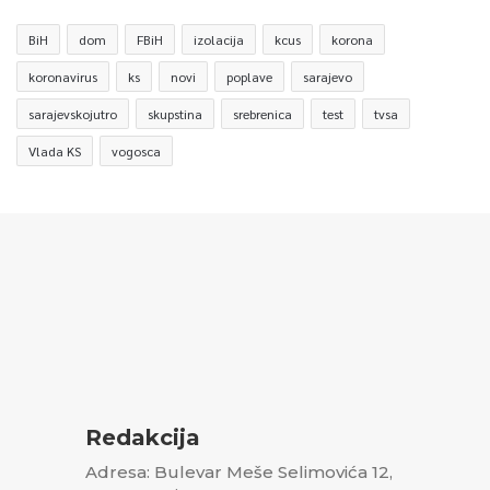
BiH
dom
FBiH
izolacija
kcus
korona
koronavirus
ks
novi
poplave
sarajevo
sarajevskojutro
skupstina
srebrenica
test
tvsa
Vlada KS
vogosca
Redakcija
Adresa: Bulevar Meše Selimovića 12,