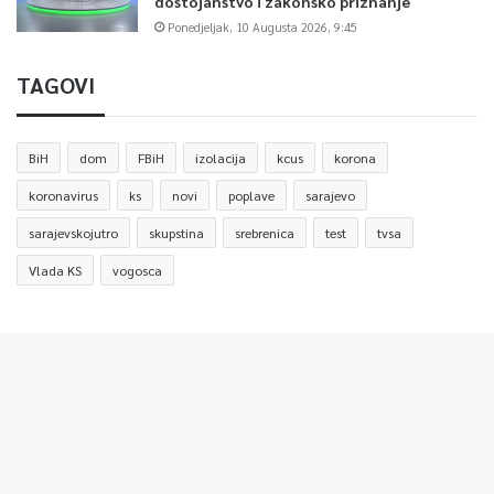
dostojanstvo i zakonsko priznanje
Ponedjeljak, 10 Augusta 2026, 9:45
TAGOVI
BiH
dom
FBiH
izolacija
kcus
korona
koronavirus
ks
novi
poplave
sarajevo
sarajevskojutro
skupstina
srebrenica
test
tvsa
Vlada KS
vogosca