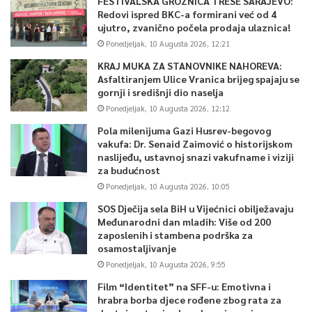
FESTIVALSKA GROZNICA TRESE SARAJEVO:
Redovi ispred BKC-a formirani već od 4
ujutro, zvanično počela prodaja ulaznica!
Ponedjeljak, 10 Augusta 2026, 12:21
KRAJ MUKA ZA STANOVNIKE NAHOREVA:
Asfaltiranjem Ulice Vranica brijeg spajaju se
gornji i središnji dio naselja
Ponedjeljak, 10 Augusta 2026, 12:12
Pola milenijuma Gazi Husrev-begovog
vakufa: Dr. Senaid Zaimović o historijskom
naslijeđu, ustavnoj snazi vakufname i viziji
za budućnost
Ponedjeljak, 10 Augusta 2026, 10:05
SOS Dječija sela BiH u Vijećnici obilježavaju
Međunarodni dan mladih: Više od 200
zaposlenih i stambena podrška za
osamostaljivanje
Ponedjeljak, 10 Augusta 2026, 9:55
Film “Identitet” na SFF-u: Emotivna i
hrabra borba djece rođene zbog rata za