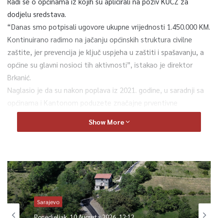
Radi se o općinama iz kojih su aplicirali na poziv KUCZ za
dodjelu sredstava.
“Danas smo potpisali ugovore ukupne vrijednosti 1.450.000 KM.
Kontinuirano radimo na jačanju općinskih struktura civilne
zaštite, jer prevencija je ključ uspjeha u zaštiti i spašavanju, a
općine su glavni nosioci tih aktivnosti”, istakao je direktor
Brkanić.
Naglasio je da su nakon poplava iz 2021. godine, u saradnji sa
općinama i Kantonom poduzete značajne prventivne
aktivnosti radi zaštite ugroženih područja, posebno Ilidže i
Show More
nizvodno niz rijeku Bosnu. U svrhu jačanja sistema zaštite i
spašavanja ljudi i materijalnih dobara od prirodnih i drugih
nesreća, KUCZ nabavlja i specijalizirane mašine i opremu.
“Jučer smo isporučili višenamjenski bager s priključnim alatima
Službi za uklanjanje oštećenih stabala sa zelenih površina i
saobraćajnica KJKP Park. Radi se o inovativnoj tehnologiji koja
Sarajevo
nije prisutna na ovim prostorima, za čiju nabavku je izdvojeno
900.000 KM. Mašina ima više namjena, zavisno od alata koji se
Ponedjeljak, 10 Augusta 2026, 12:12