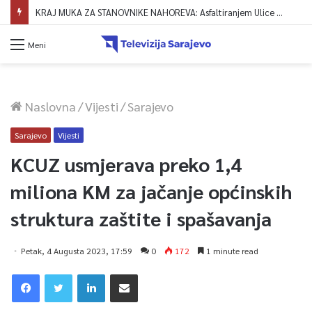
KRAJ MUKA ZA STANOVNIKE NAHOREVA: Asfaltiranjem Ulice Vranica brijeg spajaju se gornji i središnji dio naselja
Meni
Naslovna
/
Vijesti
/
Sarajevo
Sarajevo
Vijesti
KCUZ usmjerava preko 1,4
miliona KM za jačanje općinskih
struktura zaštite i spašavanja
Petak, 4 Augusta 2023, 17:59
0
172
1 minute read