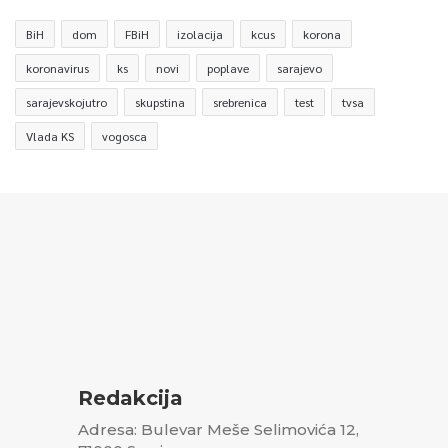
BiH
dom
FBiH
izolacija
kcus
korona
koronavirus
ks
novi
poplave
sarajevo
sarajevskojutro
skupstina
srebrenica
test
tvsa
Vlada KS
vogosca
Redakcija
Adresa: Bulevar Meše Selimovića 12,