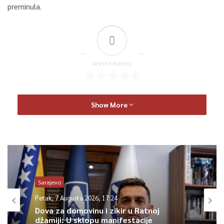
preminula.
0
Article Rating
Show More
Sarajevo
Petak, 7 Augusta 2026, 17:24
Dova za domovinu i zikir u Ratnoj
džamiji: U sklopu manifestacije