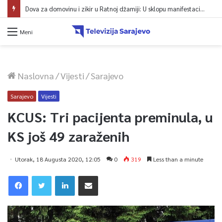
Dova za domovinu i zikir u Ratnoj džamiji: U sklopu manifestacije „Odbrana BiH – Igman 2026“ odana počast herojima
Meni
Naslovna
/
Vijesti
/
Sarajevo
Sarajevo
Vijesti
KCUS: Tri pacijenta preminula, u
KS još 49 zaraženih
Utorak, 18 Augusta 2020, 12:05
0
319
Less than a minute