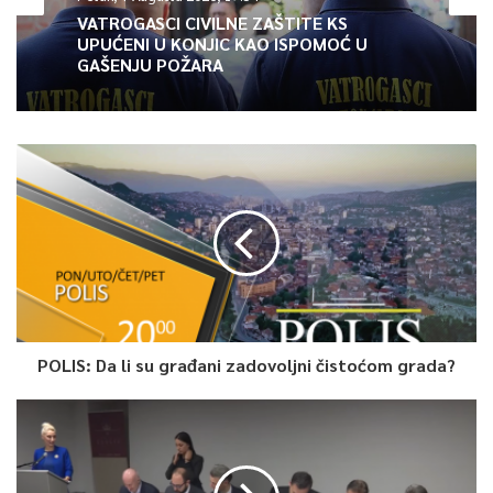
VATROGASCI CIVILNE ZAŠTITE KS
UPUĆENI U KONJIC KAO ISPOMOĆ U
GAŠENJU POŽARA
POLIS: Da li su građani zadovoljni čistoćom grada?