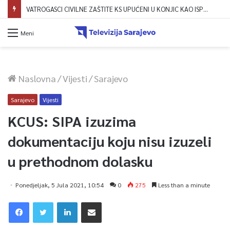
VATROGASCI CIVILNE ZAŠTITE KS UPUĆENI U KONJIC KAO ISPOMOĆ U GAŠENJU POŽARA
Meni
Naslovna
/
Vijesti
/
Sarajevo
Sarajevo
Vijesti
KCUS: SIPA izuzima
dokumentaciju koju nisu izuzeli
u prethodnom dolasku
Ponedjeljak, 5 Jula 2021, 10:54
0
275
Less than a minute