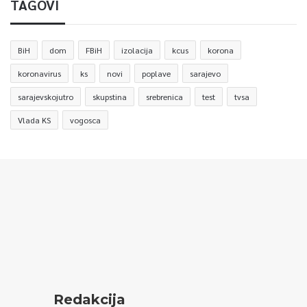
TAGOVI
BiH
dom
FBiH
izolacija
kcus
korona
koronavirus
ks
novi
poplave
sarajevo
sarajevskojutro
skupstina
srebrenica
test
tvsa
Vlada KS
vogosca
Redakcija