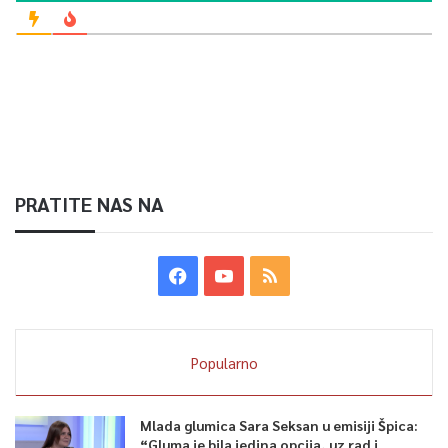
PRATITE NAS NA
Popularno
Mlada glumica Sara Seksan u emisiji Špica:
“Gluma je bila jedina opcija, uz rad i