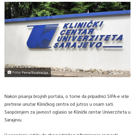
Foto: Fena/Ilsutracija
Nakon pisanja brojnih portala, o tome da pripadnici SIPA-e vrše
pretrese unutar Kliničkog centra od jutros u osam sati.
Saopćenjem za javnost oglasio se Klinički centar Univerziteta u
Sarajevu.
U saopćenju ističu da zbog istinitog informisanja javnosti,