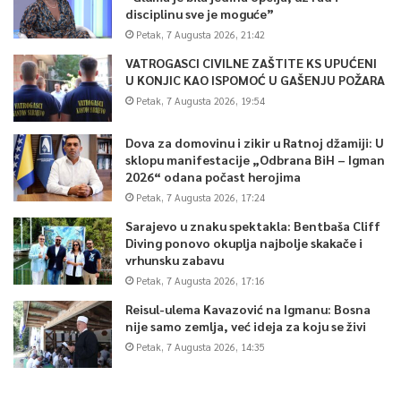
disciplinu sve je moguće”
Petak, 7 Augusta 2026, 21:42
VATROGASCI CIVILNE ZAŠTITE KS UPUĆENI
U KONJIC KAO ISPOMOĆ U GAŠENJU POŽARA
Petak, 7 Augusta 2026, 19:54
Dova za domovinu i zikir u Ratnoj džamiji: U
sklopu manifestacije „Odbrana BiH – Igman
2026“ odana počast herojima
Petak, 7 Augusta 2026, 17:24
Sarajevo u znaku spektakla: Bentbaša Cliff
Diving ponovo okuplja najbolje skakače i
vrhunsku zabavu
Petak, 7 Augusta 2026, 17:16
Reisul-ulema Kavazović na Igmanu: Bosna
nije samo zemlja, već ideja za koju se živi
Petak, 7 Augusta 2026, 14:35