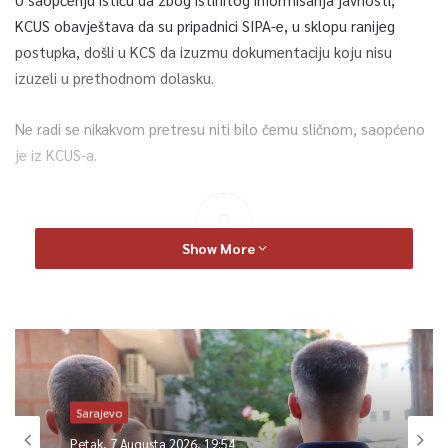
KCUS obavještava da su pripadnici SIPA-e, u sklopu ranijeg
postupka, došli u KCS da izuzmu dokumentaciju koju nisu
izuzeli u prethodnom dolasku.
Ne radi se nikakvom pretresu niti bilo čemu sličnom, saopćeno
je iz KCUS-a.
0
Show More
Article Rating
Sarajevo
Petak, 7 Augusta 2026, 19:54