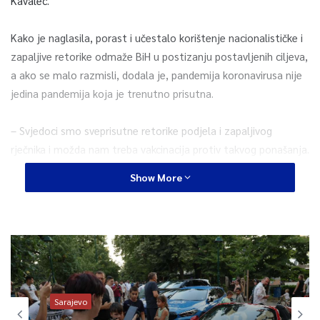
Kavalec.
Kako je naglasila, porast i učestalo korištenje nacionalističke i
zapaljive retorike odmaže BiH u postizanju postavljenih ciljeva,
a ako se malo razmisli, dodala je, pandemija koronavirusa nije
jedina pandemija koja je trenutno prisutna.
– Svjedoci smo sveprisutne retorike podjela i zapaljivog
rječnika i možda nam treba vakcinacija protiv takvog ponašanja.
U ove dvije godine koliko sam ovdje, od građana sam čula da su
Show More
veoma razočarani činjenicom da dužnosnici koji obnašaju javne
funkcije nisu fokusirani na rješavanje konkretnih problema –
podvukla je Kavalec.
0
Sarajevo
Article Rating