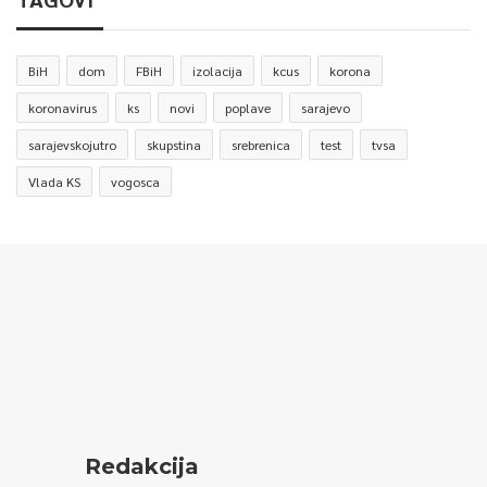
BiH
dom
FBiH
izolacija
kcus
korona
koronavirus
ks
novi
poplave
sarajevo
sarajevskojutro
skupstina
srebrenica
test
tvsa
Vlada KS
vogosca
Redakcija