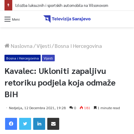
Izložba luksuznih i sportskih automobila na Vilsonovom
Meni
Naslovna
/
Vijesti
/
Bosna I Hercegovina
Bosna i Hercegovina
Vijesti
Kavalec: Ukloniti zapaljivu
retoriku podjela koja odmaže
BiH
Nedjelja, 12 Decembra 2021, 19:28
0
181
1 minute read