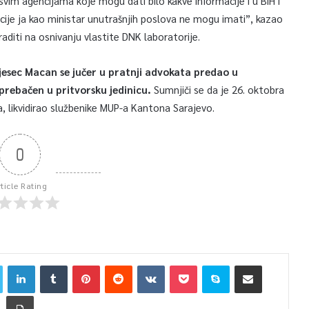
svim agencijama koje mogu dati bilo kakve informacije i u BiH i
macije ja kao ministar unutrašnjih poslova ne mogu imati”, kazao
diti na osnivanju vlastite DNK laboratorije.
jesec Macan se jučer u pratnji advokata predao u
prebačen u pritvorsku jedinicu.
Sumnjiči se da je 26. oktobra
a, likvidirao službenike MUP-a Kantona Sarajevo.
0
rticle Rating