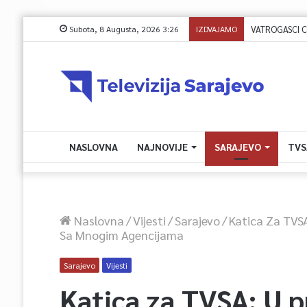
Subota, 8 Augusta, 2026 3:26
IZDVAJAMO
VATROGASCI CIVI
NASLOVNA
NAJNOVIJE
SARAJEVO
TVS
Naslovna
/
Vijesti
/
Sarajevo
/
Katica Za TVSA
Sa Mnogim Agencijama
Sarajevo
Vijesti
Katica za TVSA: U p