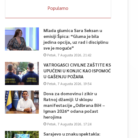
Popularno
Mlada glumica Sara Seksan u
emisiji Špica: “Gluma je bila
jedina opcija, uz rad i disciplinu
sve je moguće”
Petak, 7 Augusta 2026, 21:42
VATROGASCI CIVILNE ZAŠTITE KS
UPUĆENI U KONJIC KAO ISPOMOĆ
U GAŠENJU POŽARA
Petak, 7 Augusta 2026, 19:54
Dova za domovinu i zikir u
Ratnoj džamiji: U sklopu
manifestacije „Odbrana BiH –
Igman 2026“ odana počast
herojima
Petak, 7 Augusta 2026, 17:24
Sarajevo u znaku spektakla: