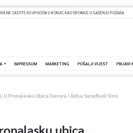
LNE ZAŠTITE KS UPUĆENI U KONJIC KAO ISPOMOĆ U GAŠENJU POŽARA
A
IMPRESSUM
MARKETING
POŠALJI VIJEST
PRIJAVI
: U Pronalasku Ubica Davora I Adisa Sarađivali Smo
ronalasku ubica