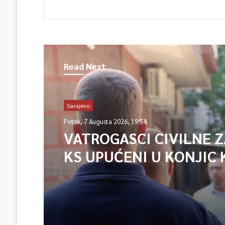
Read Next
Sarajevo
Petak, 7 Augusta 2026, 19:54
VATROGASCI CIVILNE 
KS UPUĆENI U KONJIC 
ISPOMOĆ U GAŠENJU 