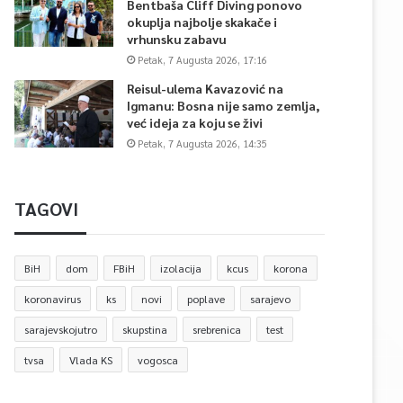
Bentbaša Cliff Diving ponovo
okuplja najbolje skakače i
vrhunsku zabavu
Petak, 7 Augusta 2026, 17:16
Reisul-ulema Kavazović na
Igmanu: Bosna nije samo zemlja,
već ideja za koju se živi
Petak, 7 Augusta 2026, 14:35
TAGOVI
BiH
dom
FBiH
izolacija
kcus
korona
koronavirus
ks
novi
poplave
sarajevo
sarajevskojutro
skupstina
srebrenica
test
tvsa
Vlada KS
vogosca