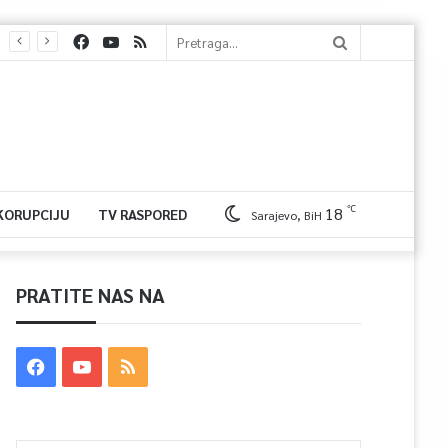
℃
18
 KORUPCIJU
TV RASPORED
Sarajevo, BiH
PRATITE NAS NA