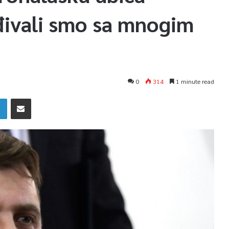
đivali smo sa mnogim
0
314
1 minute read