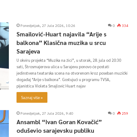
Ponedjeljak, 27 Jula 2026, 10:26
0
334
Smailović-Huart najavila “Arije s
balkona” Klasična muzika u srcu
Sarajeva
U okviru projekta “Muzika na žici”, u utorak, 28. jula od 20:30
sati, Štrosmajerova ulica u Sarajevu ponovo će postati
jedinstvena teatarska scena na otvorenom kroz poseban muzički
događaj “Arije s balkona”. Gostujući u programu TVSA,
pijanistica Violeta Smajlović Huart najav
Saznaj više »
Ponedjeljak, 27 Jula 2026, 9:40
0
259
Ansambl “Ivan Goran Kovačić”
oduševio sarajevsku publiku