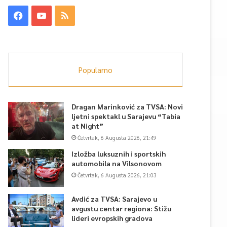
Popularno
Dragan Marinković za TVSA: Novi
ljetni spektakl u Sarajevu “Tabia
at Night”
Četvrtak, 6 Augusta 2026, 21:49
Izložba luksuznih i sportskih
automobila na Vilsonovom
Četvrtak, 6 Augusta 2026, 21:03
Avdić za TVSA: Sarajevo u
avgustu centar regiona: Stižu
lideri evropskih gradova