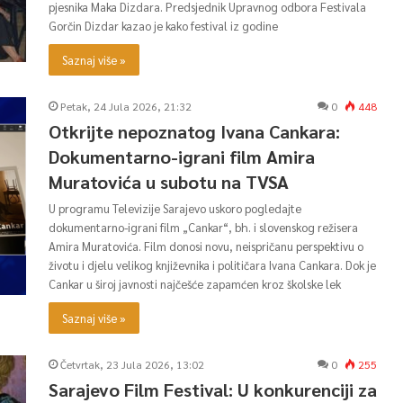
pjesnika Maka Dizdara. Predsjednik Upravnog odbora Festivala
Gorčin Dizdar kazao je kako festival iz godine
Saznaj više »
Petak, 24 Jula 2026, 21:32
0
448
Otkrijte nepoznatog Ivana Cankara:
Dokumentarno-igrani film Amira
Muratovića u subotu na TVSA
U programu Televizije Sarajevo uskoro pogledajte
dokumentarno-igrani film „Cankar“, bh. i slovenskog režisera
Amira Muratovića. Film donosi novu, neispričanu perspektivu o
životu i djelu velikog književnika i političara Ivana Cankara. Dok je
Cankar u široj javnosti najčešće zapamćen kroz školske lek
Saznaj više »
Četvrtak, 23 Jula 2026, 13:02
0
255
Sarajevo Film Festival: U konkurenciji za