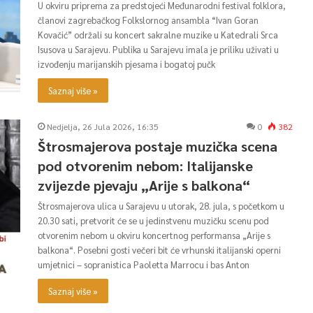
U okviru priprema za predstojeći Međunarodni festival folklora,
članovi zagrebačkog Folkslornog ansambla “Ivan Goran
Kovačić” održali su koncert sakralne muzike u Katedrali Srca
Isusova u Sarajevu. Publika u Sarajevu imala je priliku uživati u
izvođenju marijanskih pjesama i bogatoj pučk
Saznaj više »
Nedjelja, 26 Jula 2026, 16:35
0
382
Štrosmajerova postaje muzička scena
pod otvorenim nebom: Italijanske
zvijezde pjevaju „Arije s balkona“
Štrosmajerova ulica u Sarajevu u utorak, 28. jula, s početkom u
20.30 sati, pretvorit će se u jedinstvenu muzičku scenu pod
otvorenim nebom u okviru koncertnog performansa „Arije s
balkona“. Posebni gosti večeri bit će vrhunski italijanski operni
umjetnici – sopranistica Paoletta Marrocu i bas Anton
Saznaj više »