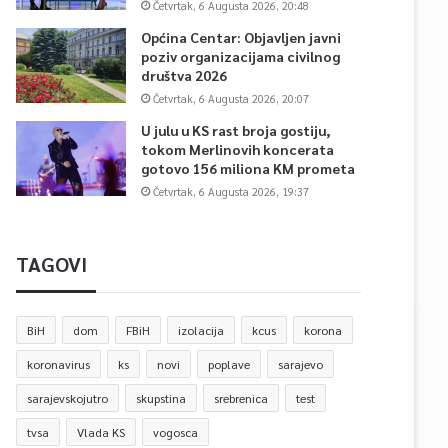
Četvrtak, 6 Augusta 2026, 20:48
Općina Centar: Objavljen javni
poziv organizacijama civilnog
društva 2026
Četvrtak, 6 Augusta 2026, 20:07
U julu u KS rast broja gostiju,
tokom Merlinovih koncerata
gotovo 156 miliona KM prometa
Četvrtak, 6 Augusta 2026, 19:37
TAGOVI
BiH
dom
FBiH
izolacija
kcus
korona
koronavirus
ks
novi
poplave
sarajevo
sarajevskojutro
skupstina
srebrenica
test
tvsa
Vlada KS
vogosca