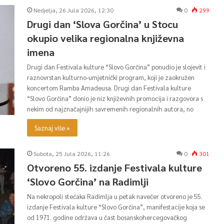
Nedjelja, 26 Jula 2026, 12:30
0
299
Drugi dan ‘Slova Gorčina’ u Stocu
okupio velika regionalna književna
imena
Drugi dan Festivala kulture “Slovo Gorčina” ponudio je slojevit i
raznovrstan kulturno-umjetnički program, koji je zaokružen
koncertom Ramba Amadeusa. Drugi dan Festivala kulture
“Slovo Gorčina” donio je niz književnih promocija i razgovora s
nekim od najznačajnijih savremenih regionalnih autora, no
Saznaj više »
Subota, 25 Jula 2026, 11:26
0
301
Otvoreno 55. izdanje Festivala kulture
‘Slovo Gorčina’ na Radimlji
Na nekropoli stećaka Radimlja u petak navečer otvoreno je 55.
izdanje Festivala kulture “Slovo Gorčina”, manifestacije koja se
od 1971. godine održava u čast bosanskohercegovačkog