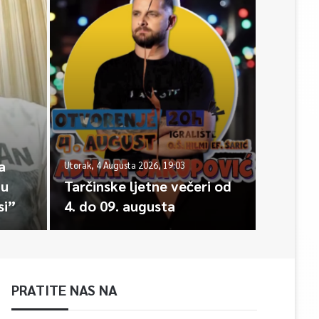
a
Utorak, 4 Augusta 2026, 19:03
du
Tarčinske ljetne večeri od
si”
4. do 09. augusta
PRATITE NAS NA