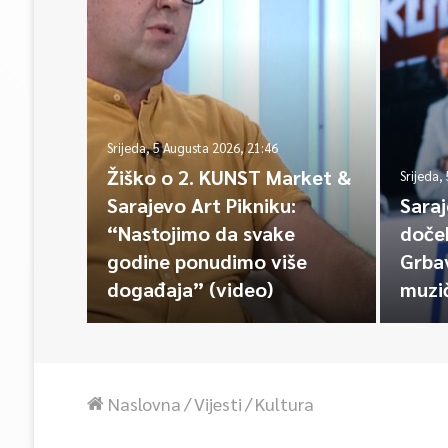
Srijeda, 5 Augusta 2026, 21:46
Žiško o 2. KUNST Market &
Srijeda,
Sarajevo Art Pikniku:
Sara
“Nastojimo da svake
doče
godine ponudimo više
Grba
događaja” (video)
muzi
Naslovna
/
Vijesti
/
Kultura