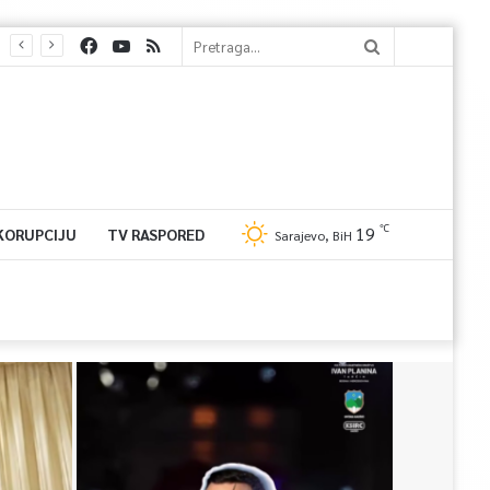
℃
19
 KORUPCIJU
TV RASPORED
Sarajevo, BiH