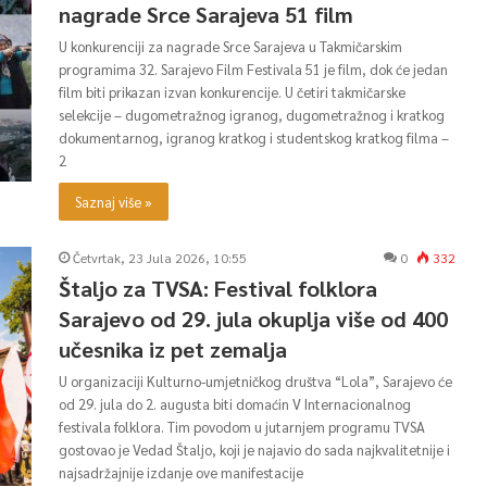
nagrade Srce Sarajeva 51 film
U konkurenciji za nagrade Srce Sarajeva u Takmičarskim
programima 32. Sarajevo Film Festivala 51 je film, dok će jedan
film biti prikazan izvan konkurencije. U četiri takmičarske
selekcije – dugometražnog igranog, dugometražnog i kratkog
dokumentarnog, igranog kratkog i studentskog kratkog filma –
2
Saznaj više »
Četvrtak, 23 Jula 2026, 10:55
0
332
Štaljo za TVSA: Festival folklora
Sarajevo od 29. jula okuplja više od 400
učesnika iz pet zemalja
U organizaciji Kulturno-umjetničkog društva “Lola”, Sarajevo će
od 29. jula do 2. augusta biti domaćin V Internacionalnog
festivala folklora. Tim povodom u jutarnjem programu TVSA
gostovao je Vedad Štaljo, koji je najavio do sada najkvalitetnije i
najsadržajnije izdanje ove manifestacije