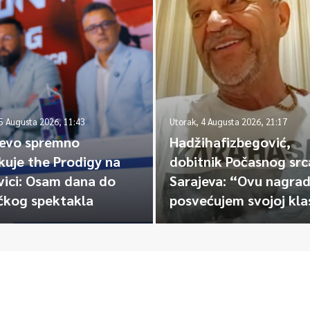
 5 Augusta 2026, 11:43
Utorak, 4 Augusta 2026, 21:17
jevo spremno
Hadžihafizbegović,
kuje the Prodigy na
dobitnik Počasnog src
vici: Osam dana do
Sarajeva: “Ovu nagra
čkog spektakla
posvećujem svojoj kla