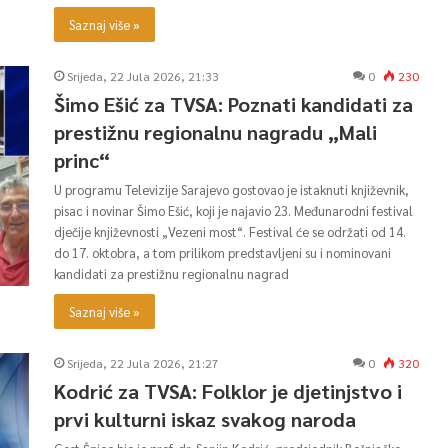
Saznaj više »
Srijeda, 22 Jula 2026, 21:33
0
230
Šimo Ešić za TVSA: Poznati kandidati za
prestižnu regionalnu nagradu „Mali
princ“
U programu Televizije Sarajevo gostovao je istaknuti književnik,
pisac i novinar Šimo Ešić, koji je najavio 23. Međunarodni festival
dječije književnosti „Vezeni most“. Festival će se održati od 14.
do 17. oktobra, a tom prilikom predstavljeni su i nominovani
kandidati za prestižnu regionalnu nagrad
Saznaj više »
Srijeda, 22 Jula 2026, 21:27
0
320
Kodrić za TVSA: Folklor je djetinjstvo i
prvi kulturni iskaz svakog naroda