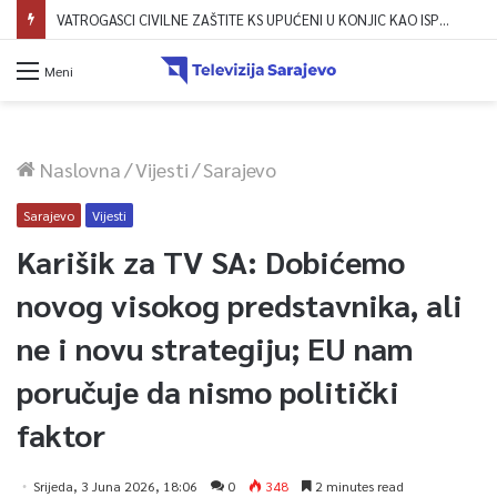
VATROGASCI CIVILNE ZAŠTITE KS UPUĆENI U KONJIC KAO ISPOMOĆ U GAŠENJU POŽARA
Meni
Naslovna
/
Vijesti
/
Sarajevo
Sarajevo
Vijesti
Karišik za TV SA: Dobićemo
novog visokog predstavnika, ali
ne i novu strategiju; EU nam
poručuje da nismo politički
faktor
Srijeda, 3 Juna 2026, 18:06
0
348
2 minutes read