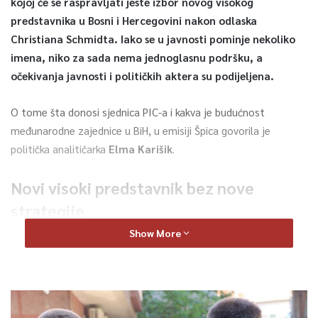
kojoj će se raspravljati jeste izbor novog visokog
predstavnika u Bosni i Hercegovini nakon odlaska
Christiana Schmidta. Iako se u javnosti pominje nekoliko
imena, niko za sada nema jednoglasnu podršku, a
očekivanja javnosti i političkih aktera su podijeljena.
O tome šta donosi sjednica PIC-a i kakva je budućnost
međunarodne zajednice u BiH, u emisiji Špica govorila je
politička analitičarka
Elma Karišik
.
Novi visoki predstavnik bez nove
strategije
Show More
Karišik ističe kako promjena na čelu OHR-a suštinski neće
donijeti zaokret u politici međunarodne zajednice prema našoj
zemlji.
“Očekivanja su takva da ćemo mi dobiti novog visokog