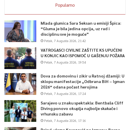
Popularno
Mlada glumica Sara Seksan u emisiji Špica:
“Gluma je bila jedina opcija, uz rad i
disciplinu sve je moguće”
Petak, 7 Augusta 2026, 21:42
0
VATROGASCI CIVILNE ZAŠTITE KS UPUĆENI
U KONJIC KAO ISPOMOĆ U GAŠENJU POŽARA
Article Rating
Petak, 7 Augusta 2026, 19:54
Dova za domovinu i zikir u Ratnoj džamiji: U
sklopu manifestacije „Odbrana BiH – Igman
2026“ odana počast herojima
Petak, 7 Augusta 2026, 17:24
Sarajevo u znaku spektakla: Bentbaša Cliff
Diving ponovo okuplja najbolje skakače i
vrhunsku zabavu
Petak, 7 Augusta 2026, 17:16
Reisul-ulema Kavazović na Igmanu: Bosna