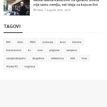
nije samo zemlja, već ideja za koju se živi
Petak, 7 Augusta 2026, 14:35
TAGOVI
BiH
dom
FBiH
izolacija
kcus
korona
koronavirus
ks
novi
poplave
sarajevo
sarajevskojutro
skupstina
srebrenica
test
tvsa
Vlada KS
vogosca