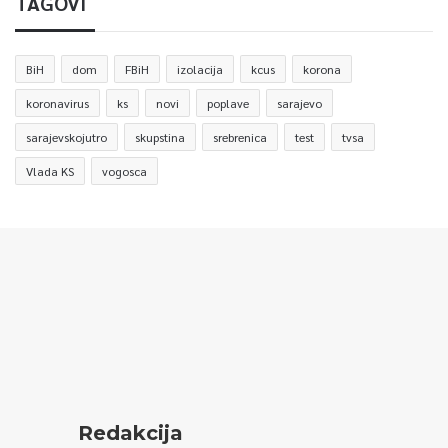
TAGOVI
BiH
dom
FBiH
izolacija
kcus
korona
koronavirus
ks
novi
poplave
sarajevo
sarajevskojutro
skupstina
srebrenica
test
tvsa
Vlada KS
vogosca
Redakcija