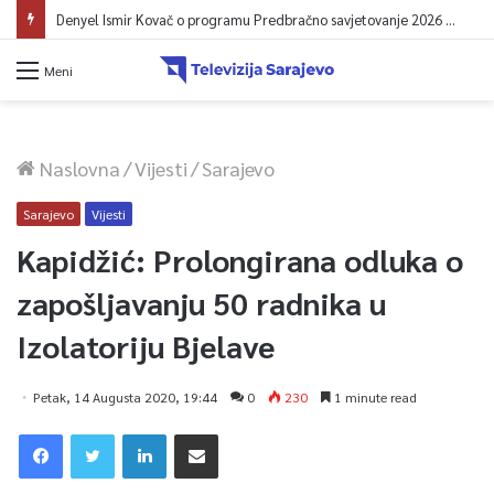
Denyel Ismir Kovač o programu Predbračno savjetovanje 2026 (video)
Meni
Naslovna
/
Vijesti
/
Sarajevo
Sarajevo
Vijesti
Kapidžić: Prolongirana odluka o
zapošljavanju 50 radnika u
Izolatoriju Bjelave
Petak, 14 Augusta 2020, 19:44
0
230
1 minute read