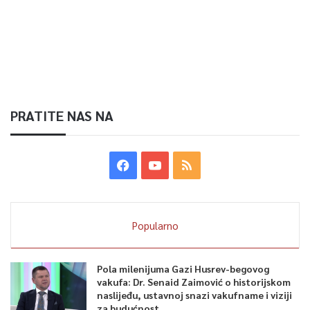
PRATITE NAS NA
Popularno
Pola milenijuma Gazi Husrev-begovog
vakufa: Dr. Senaid Zaimović o historijskom
naslijeđu, ustavnoj snazi vakufname i viziji
za budućnost