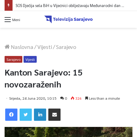
SOS Dječija sela BiH u Vijećnici obilježavaju Međunarodni dan mladih: Više od 200 zaposlenih i stambena podrška za osamostaljivanje
Meni
Naslovna
/
Vijesti
/
Sarajevo
Sarajevo
Vijesti
Kanton Sarajevo: 15
novozaraženih
Srijeda, 24 Juna 2020, 10:15
0
326
Less than a minute