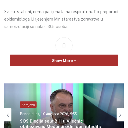
Svi su stabilni, nema pacijenata na respiratoru. Po preporuci
epidemiologa ili rješenjem Ministarastva zdravstva u
samoizolaciji se nalazi 305 osoba.
0
Article Rating
Show More
Sarajevo
Ponedjeljak, 10 Augusta 2026, 9:55
SOS Dječija sela BiH u Vijećnici
obilježavaju Međunarodni dan mladih: