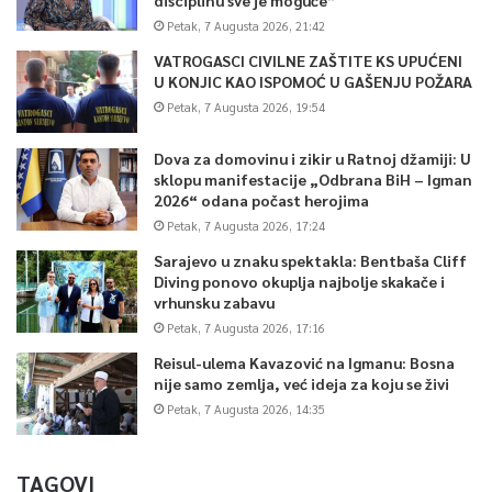
Petak, 7 Augusta 2026, 21:42
VATROGASCI CIVILNE ZAŠTITE KS UPUĆENI
U KONJIC KAO ISPOMOĆ U GAŠENJU POŽARA
Petak, 7 Augusta 2026, 19:54
Dova za domovinu i zikir u Ratnoj džamiji: U
sklopu manifestacije „Odbrana BiH – Igman
2026“ odana počast herojima
Petak, 7 Augusta 2026, 17:24
Sarajevo u znaku spektakla: Bentbaša Cliff
Diving ponovo okuplja najbolje skakače i
vrhunsku zabavu
Petak, 7 Augusta 2026, 17:16
Reisul-ulema Kavazović na Igmanu: Bosna
nije samo zemlja, već ideja za koju se živi
Petak, 7 Augusta 2026, 14:35
TAGOVI