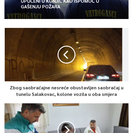
UPUĆENI U KONJIC KAO ISPOMOĆ U
cijeli opozicioni blok imati jedno ime – rekao je Blanuša.
GAŠENJU POŽARA
Branko Blanuša je rođen 1969. godine u Banjoj Luci u kojoj živi i
radi. Redovan je profesor na Elektrotehničkom fakultetu
Univerziteta Banja Luka na kojem je bio dekan od 2017. do
2021.
Autor je mnogobrojnih naučnih radova, predavao je na brojim
univerzitetima u inostranstvu. Govori i piše engleski jezik.
Prijevremeni izbori za predsjednika RS biće održani 23.
novembra.
Zbog saobraćajne nesreće obustavljen saobraćaj u
tunelu Salakovac, kolone vozila u oba smjera
0
Article Rating