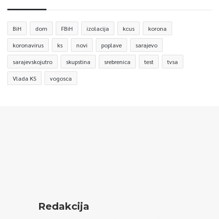
BiH
dom
FBiH
izolacija
kcus
korona
koronavirus
ks
novi
poplave
sarajevo
sarajevskojutro
skupstina
srebrenica
test
tvsa
Vlada KS
vogosca
Redakcija