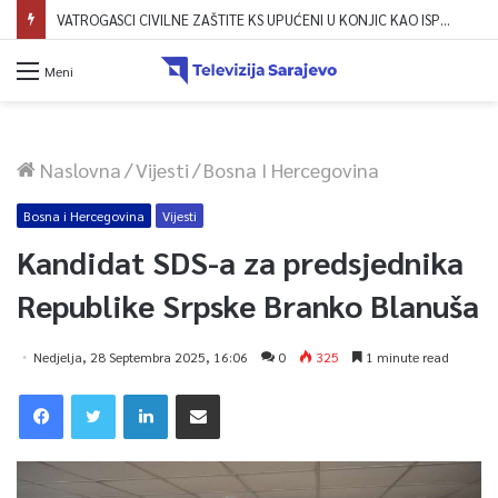
VATROGASCI CIVILNE ZAŠTITE KS UPUĆENI U KONJIC KAO ISPOMOĆ U GAŠENJU POŽARA
Meni
Naslovna
/
Vijesti
/
Bosna I Hercegovina
Bosna i Hercegovina
Vijesti
Kandidat SDS-a za predsjednika
Republike Srpske Branko Blanuša
Nedjelja, 28 Septembra 2025, 16:06
0
325
1 minute read