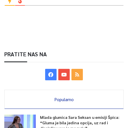
PRATITE NAS NA
Popularno
Mlada glumica Sara Seksan u emisiji Špica:
“Gluma je bila jedina opcija, uz rad i
disciplinu sve je moguće”