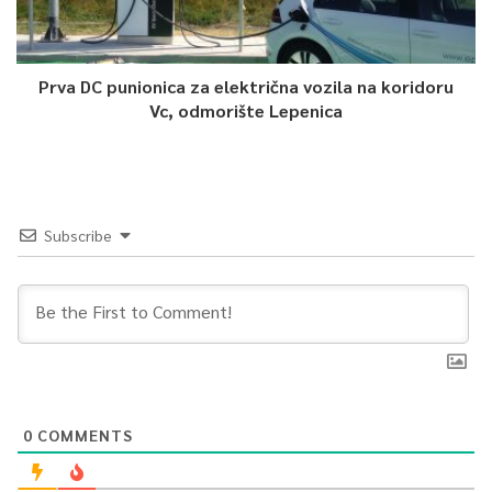
kombinovane ideje svjetskih i lokalnih stručnjaka.
0
Prva DC punionica za električna vozila na koridoru
Vc, odmorište Lepenica
Article Rating
Subscribe
0
COMMENTS