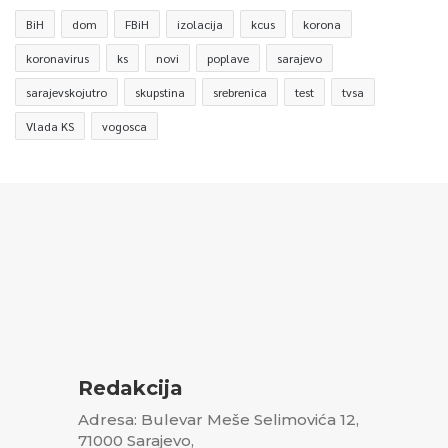
BiH
dom
FBiH
izolacija
kcus
korona
koronavirus
ks
novi
poplave
sarajevo
sarajevskojutro
skupstina
srebrenica
test
tvsa
Vlada KS
vogosca
Redakcija
Adresa: Bulevar Meše Selimovića 12,
71000 Sarajevo,