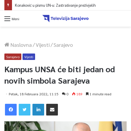
Konaković u pismu UN-u: Zastrašivanje preživjelih
Meni
Naslovna
/
Vijesti
/
Sarajevo
Sarajevo
Vijesti
Kampus UNSA će biti jedan od
novih simbola Sarajeva
Petak, 18 Februara 2022, 11:15
0
189
1 minute read