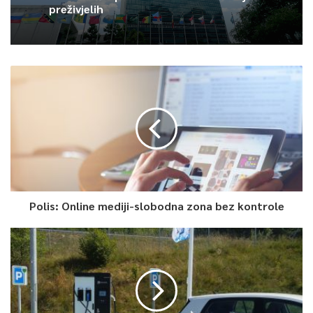
pasarelom Kampus ne bi povezali s drugim dijelom
preživjelih
Univerziteta koji se nalazi preko glavne ceste?
Zašto to
sve ne bi spojili sa pješačkom zonom u Vilsonovom šetalištu”,
naveo je premijer Forto, pozivajući građane da da prate razvoj
procesa.
Izrazio je nadu da će građani ovo prepoznati kao jedan od
najznačajnijih razvojnih projekata u BiH.
“Infrastruktura za naučnu, studentsku i lokalnu zajednicu koju
možemo na tom mjestu sagraditi u narednih nekoliko godina
može postati jedan od novih simbola Sarajeva i razlog zašto
neko želi doći da živi i stvara u Sarajevu”, kazao je premijer
Polis: Online mediji-slobodna zona bez kontrole
Forto.
Matt Lally iz britanske kompanije “Arup”, koja sa lokalnim
partnerima radi kao konsultant na realizaciji Projekta, pohvalio
je koordinaciju institucija te kazao da se raduje saradnji. Za
master plan je kazao da će biti fantastičan, jer će sadržavati