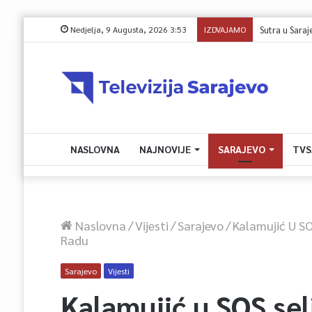
Nedjelja, 9 Augusta, 2026 3:53
IZDVAJAMO
Sutra u Sarajevu
NASLOVNA
NAJNOVIJE
SARAJEVO
TVS
Naslovna
/
Vijesti
/
Sarajevo
/
Kalamujić U SO
Radu
Sarajevo
Vijesti
Kalamujić u SOS sel