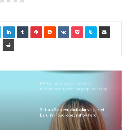
FOTO/Enes Begović priredio
nezaboravnu večer na prepunom trgu
na Ilidži
Sutra u Sarajevu akcija darivanja krvi –
Daruj krv, budi opet njihov heroj