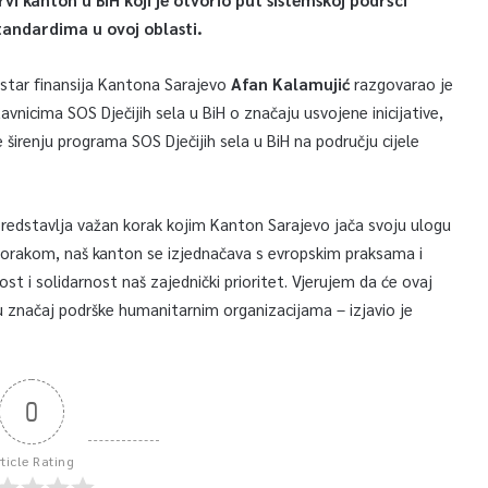
tandardima u ovoj oblasti.
star finansija Kantona Sarajevo
Afan Kalamujić
razgovarao je
avnicima SOS Dječijih sela u BiH o značaju usvojene inicijative,
 širenju programa SOS Dječijih sela u BiH na području cijele
redstavlja važan korak kojim Kanton Sarajevo jača svoju ulogu
 iskorakom, naš kanton se izjednačava s evropskim praksama i
st i solidarnost naš zajednički prioritet. Vjerujem da će ovaj
u značaj podrške humanitarnim organizacijama – izjavio je
0
rticle Rating