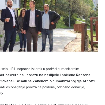
h sela u BiH napravio iskorak u podršci humanitarnim
 nekretnina i porezu na naslijeđe i poklone Kantona
strovane u skladu sa Zakonom o humanitarnoj djelatnosti
i
ati oslobađanje poreza na poklone, odnosno donacije,
vo.
rvi kanton u BiH koji je otvorio put sistemskoj podršci