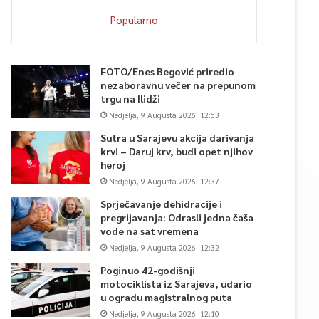
Popularno
FOTO/Enes Begović priredio
nezaboravnu večer na prepunom
trgu na Ilidži
Nedjelja, 9 Augusta 2026, 12:53
Sutra u Sarajevu akcija darivanja
krvi – Daruj krv, budi opet njihov
heroj
Nedjelja, 9 Augusta 2026, 12:37
Sprječavanje dehidracije i
pregrijavanja: Odrasli jedna čaša
vode na sat vremena
Nedjelja, 9 Augusta 2026, 12:32
Poginuo 42-godišnji
motociklista iz Sarajeva, udario
u ogradu magistralnog puta
Nedjelja, 9 Augusta 2026, 12:10