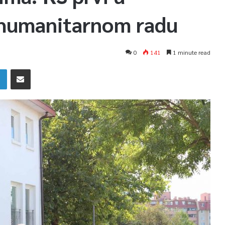
 humanitarnom radu
0
141
1 minute read