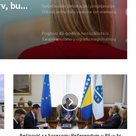
rv, budi
Sprječavanje dehidracije i pregrijavanja:
Odrasli jedna čaša vode na sat vremena
Poginuo 42-godišnji motociklista iz
Sarajeva, udario u ogradu magistralnog
puta
Bećirović sa Sorecom: Referendum u RS-u bi