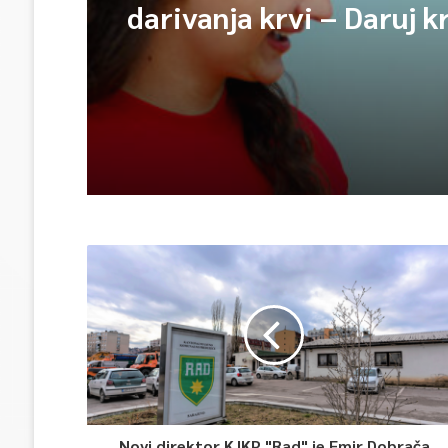
darivanja krvi – Daruj k
opet njihov heroj
Novi direktor KJKP "Rad" je Emir Dobrača