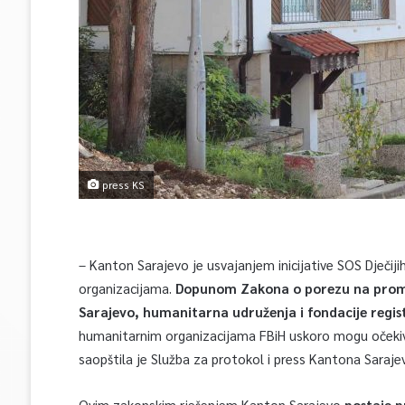
press KS
– Kanton Sarajevo je usvajanjem inicijative SOS Dječiji
organizacijama.
Dopunom Zakona o porezu na promet
Sarajevo, humanitarna udruženja i fondacije regi
humanitarnim organizacijama FBiH uskoro mogu očekiv
saopštila je Služba za protokol i press Kantona Saraje
Ovim zakonskim rješenjem Kanton Sarajevo
postaje p