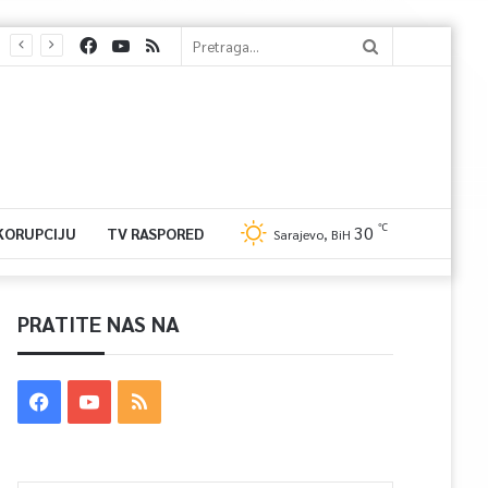
℃
30
 KORUPCIJU
TV RASPORED
Sarajevo, BiH
PRATITE NAS NA