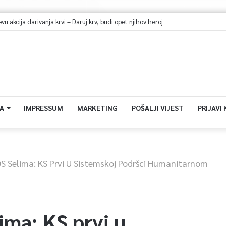
 akcija darivanja krvi – Daruj krv, budi opet njihov heroj
A
IMPRESSUM
MARKETING
POŠALJI VIJEST
PRIJAVI
S Selima: KS Prvi U Sistemskoj Podršci Humanitarnom
ima: KS prvi u