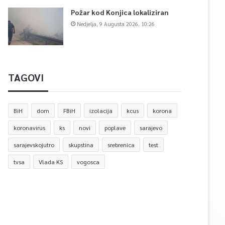
Požar kod Konjica lokaliziran
Nedjelja, 9 Augusta 2026, 10:26
TAGOVI
BiH
dom
FBiH
izolacija
kcus
korona
koronavirus
ks
novi
poplave
sarajevo
sarajevskojutro
skupstina
srebrenica
test
tvsa
Vlada KS
vogosca