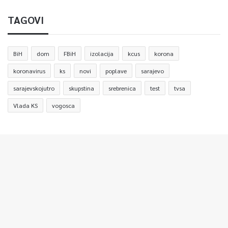
TAGOVI
BiH
dom
FBiH
izolacija
kcus
korona
koronavirus
ks
novi
poplave
sarajevo
sarajevskojutro
skupstina
srebrenica
test
tvsa
Vlada KS
vogosca