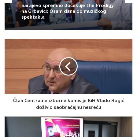
Sarajevo spremno dočekuje the Prodigy
na Grbavici: Osam dana do muzičkog
spektakla
Član Centralne izborne komisije BiH Vlado Rogić
doživio saobraćajnu nesreću
On-line prodaja ulaznica za filmove u programu 28. Sarajevo
Film Festivala počinje danas u 15 sati putem web stranice
Sarajevo Film Festivala (www.sff.ba). Prodaja ulaznica u
Glavnom Box Officeu u Bosanskom kulturnom centru počinje u