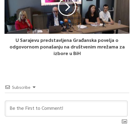
ponedjeljak, 8. augusta u 10 sati.
Takođr, sve informacije o ovogodišnjem programu SFF-a
možete pronaći u festivalskom Journal-u, koji je stigao danas:
U Sarajevu predstavljena Građanska povelja o
odgovornom ponašanju na društvenim mrežama za
izbore u BiH
0
Article Rating
Subscribe