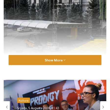
Show More
Na ovogodišnjoj smotri filma za nagrade Srce Sarajeva u
Takmičarskim programima 28. Sarajevo Film Festivala ukupno
će se takmičiti 51 film. U četiri takmičarske selekcije – igranog,
dokumentarnog, kratkog i studentskog filma – 20 filmova će
Kultura
zabilježiti svjetsku, osam međunarodnu, jedan europsku, 21
regionalnu i jedan bosanskohercegovačku premijeru.
Srijeda, 5 Augusta 2026, 11:43