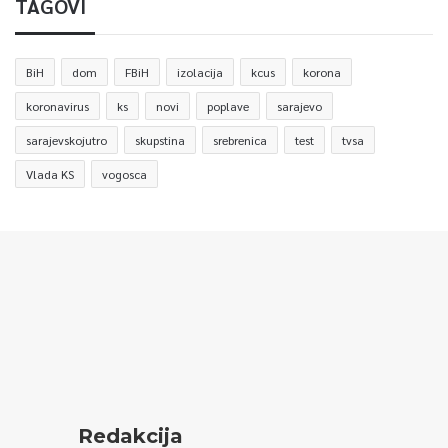
TAGOVI
BiH
dom
FBiH
izolacija
kcus
korona
koronavirus
ks
novi
poplave
sarajevo
sarajevskojutro
skupstina
srebrenica
test
tvsa
Vlada KS
vogosca
Redakcija