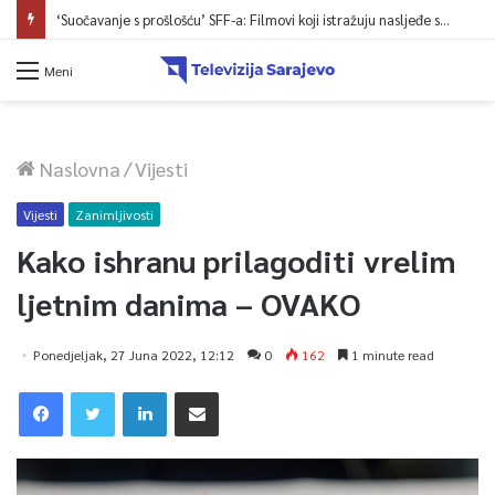
‘Suočavanje s prošlošću’ SFF-a: Filmovi koji istražuju nasljeđe sukoba i mogućnosti otpora
Meni
Naslovna
/
Vijesti
Vijesti
Zanimljivosti
Kako ishranu prilagoditi vrelim
ljetnim danima – OVAKO
Ponedjeljak, 27 Juna 2022, 12:12
0
162
1 minute read