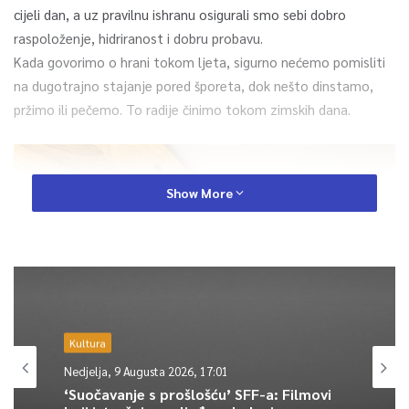
cijeli dan, a uz pravilnu ishranu osigurali smo sebi dobro
raspoloženje, hidriranost i dobru probavu.
Kada govorimo o hrani tokom ljeta, sigurno nećemo pomisliti
na dugotrajno stajanje pored šporeta, dok nešto dinstamo,
pržimo ili pečemo. To radije činimo tokom zimskih dana.
Show More
Kultura
Nedjelja, 9 Augusta 2026, 17:01
‘Suočavanje s prošlošću’ SFF-a: Filmovi