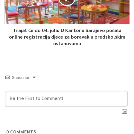
dodatak vašem sendviču. A OVAKO rezani program će vaš
obrok učiniti još jednostavnijim za pripremu.
Trajat će do 04. jula: U Kantonu Sarajevo počela
online registracija djece za boravak u predskolskim
ustanovama
Subscribe
Fit salate
Kao idealan ljetni obrok u vrelim ljetnim danima, salate su
0
COMMENTS