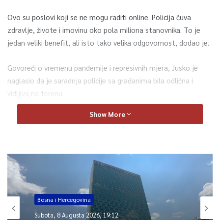
Ovo su poslovi koji se ne mogu raditi online. Policija čuva
zdravlje, živote i imovinu oko pola miliona stanovnika. To je
jedan veliki benefit, ali isto tako velika odgovornost, dodao je.
Govoreći o vremenu pandemije i represivnih mjera, Jusko je
naglasio da je saradnja policije sa građanima bila odlična i
vidljiva na terenu.
Show More
–
Evidentno je da je popuštanje mjera discipline i
samodisipline dovelo do novih slučajeva. Upadamo u novu
rundu. Policiji nije cilj kažnjavanje građana. Apelujem
iznova na njih da poštujemo mjere.
Kako bi izbjegli set novih restrikcija, jer ukoliko se to desi,
građanima bi teže palo, nego prvi put, kazao je Jusko.
Bosna i Hercegovina
Subota, 8 Augusta 2026, 19:12
Pogledajte kompletan razgovor