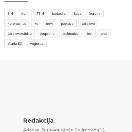
BiH
dom
FBiH
izolacija
kcus
korona
koronavirus
ks
novi
poplave
sarajevo
sarajevskojutro
skupstina
srebrenica
test
tvsa
Vlada KS
vogosca
Redakcija
Adresa: Bulevar Meše Selimovića 12,