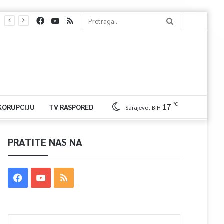
℃
17
 KORUPCIJU
TV RASPORED
Sarajevo, BiH
PRATITE NAS NA