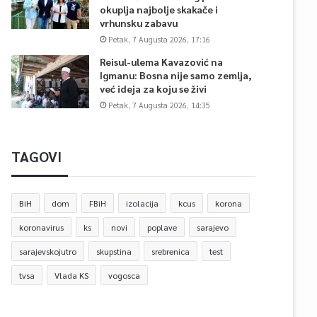
okuplja najbolje skakače i
vrhunsku zabavu
Petak, 7 Augusta 2026, 17:16
Reisul-ulema Kavazović na
Igmanu: Bosna nije samo zemlja,
već ideja za koju se živi
Petak, 7 Augusta 2026, 14:35
TAGOVI
BiH
dom
FBiH
izolacija
kcus
korona
koronavirus
ks
novi
poplave
sarajevo
sarajevskojutro
skupstina
srebrenica
test
tvsa
Vlada KS
vogosca