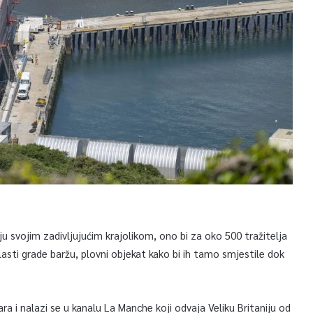
u svojim zadivljujućim krajolikom, ono bi za oko 500 tražitelja
lasti grade baržu, plovni objekat kako bi ih tamo smjestile dok
ra i nalazi se u kanalu La Manche koji odvaja Veliku Britaniju od