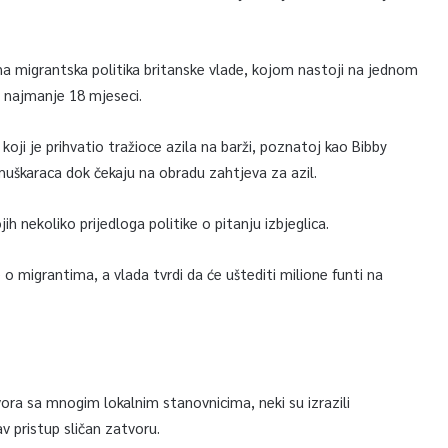
zna migrantska politika britanske vlade, kojom nastoji na jednom
 najmanje 18 mjeseci.
ji koji je prihvatio tražioce azila na barži, poznatoj kao Bibby
 muškaraca dok čekaju na obradu zahtjeva za azil.
h nekoliko prijedloga politike o pitanju izbjeglica.
 o migrantima, a vlada tvrdi da će uštediti milione funti na
ra sa mnogim lokalnim stanovnicima, neki su izrazili
av pristup sličan zatvoru.