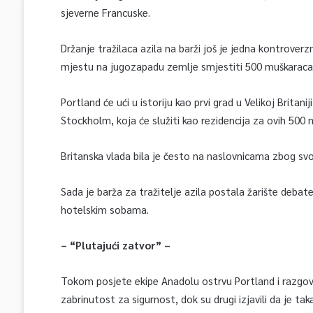
sjeverne Francuske.
Držanje tražilaca azila na barži još je jedna kontrover
mjestu na jugozapadu zemlje smjestiti 500 muškaraca
Portland će ući u istoriju kao prvi grad u Velikoj Britani
Stockholm, koja će služiti kao rezidencija za ovih 500
Britanska vlada bila je često na naslovnicama zbog svoji
Sada je barža za tražitelje azila postala žarište debate
hotelskim sobama.
– “Plutajući zatvor” –
Tokom posjete ekipe Anadolu ostrvu Portland i razgovo
zabrinutost za sigurnost, dok su drugi izjavili da je tak