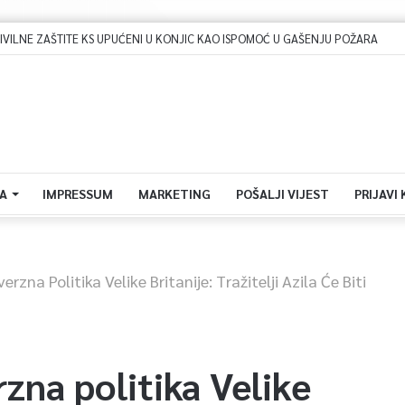
Dova za domovinu i zikir u Ratnoj džamiji: U sklopu manifestacije „Odbrana BiH – Igman 2026“ odana počast herojima
A
IMPRESSUM
MARKETING
POŠALJI VIJEST
PRIJAVI
rzna Politika Velike Britanije: Tražitelji Azila Će Biti
zna politika Velike