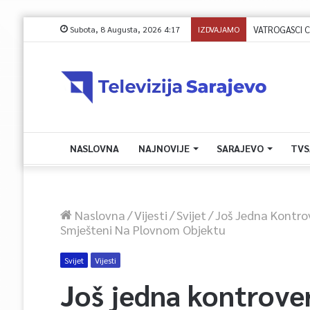
Subota, 8 Augusta, 2026 4:17
IZDVAJAMO
NASLOVNA
NAJNOVIJE
SARAJEVO
TVS
Naslovna
/
Vijesti
/
Svijet
/
Još Jedna Kontrove
Smješteni Na Plovnom Objektu
Svijet
Vijesti
Još jedna kontrover