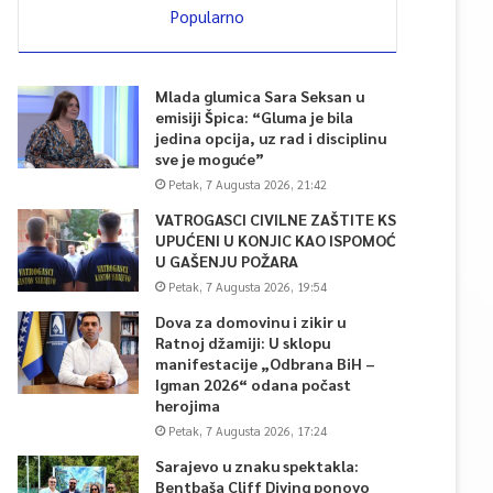
Popularno
Mlada glumica Sara Seksan u
emisiji Špica: “Gluma je bila
jedina opcija, uz rad i disciplinu
sve je moguće”
Petak, 7 Augusta 2026, 21:42
VATROGASCI CIVILNE ZAŠTITE KS
UPUĆENI U KONJIC KAO ISPOMOĆ
U GAŠENJU POŽARA
Petak, 7 Augusta 2026, 19:54
Dova za domovinu i zikir u
Ratnoj džamiji: U sklopu
manifestacije „Odbrana BiH –
Igman 2026“ odana počast
herojima
Petak, 7 Augusta 2026, 17:24
Sarajevo u znaku spektakla:
Bentbaša Cliff Diving ponovo