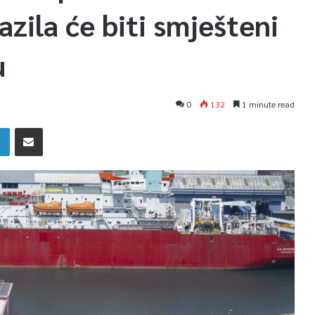
 azila će biti smješteni
u
0
132
1 minute read