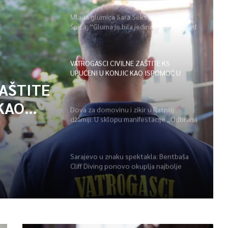
Mlada glumica Sara Seksan u emisiji
Špica: “Gluma je bila jedina opcija, uz rad
i disciplinu sve je moguće”
VATROGASCI CIVILNE ZAŠTITE KS
UPUĆENI U KONJIC KAO ISPOMOĆ U
GAŠENJU POŽARA
ZAŠTITE
KAO
Dova za domovinu i zikir u Ratnoj
džamiji: U sklopu manifestacije „Odbrana
POŽARA
BiH – Igman 2026“ odana počast
herojima
Sarajevo u znaku spektakla: Bentbaša
Cliff Diving ponovo okuplja najbolje
skakače i vrhunsku zabavu