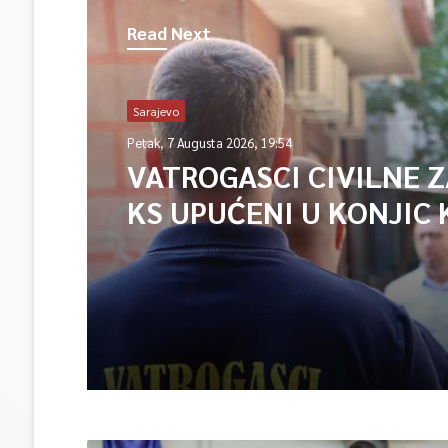
Read Next
Sarajevo
Petak, 7 Augusta 2026, 19:54
VATROGASCI CIVILNE 
KS UPUĆENI U KONJIC 
ISPOMOĆ U GAŠENJU 