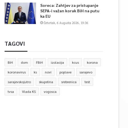
Soreca: Zahtjev za pristupanje
SEPA-i važan korak BiH na putu
ka EU
Četvrtak, 6 Augusta 2026, 19:36
TAGOVI
BiH
dom
FBiH
izolacija
kcus
korona
koronavirus
ks
novi
poplave
sarajevo
sarajevskojutro
skupstina
srebrenica
test
tvsa
Vlada KS
vogosca