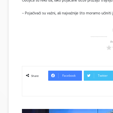
– Pojačivači su važni, ali najvažnije što moramo učiniti j
A
Facebook
Twitter
Share