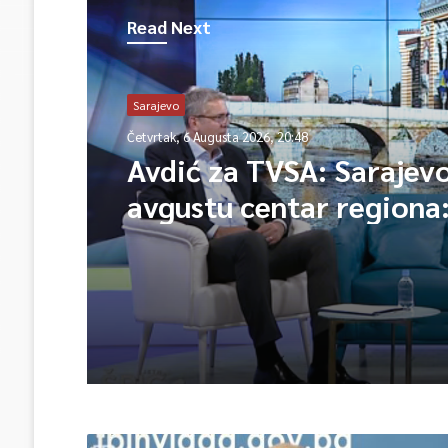
Read Next
Sarajevo
Četvrtak, 6 Augusta 2026, 20:48
Avdić za TVSA: Sarajev
avgustu centar regiona:
lideri evropskih gradov