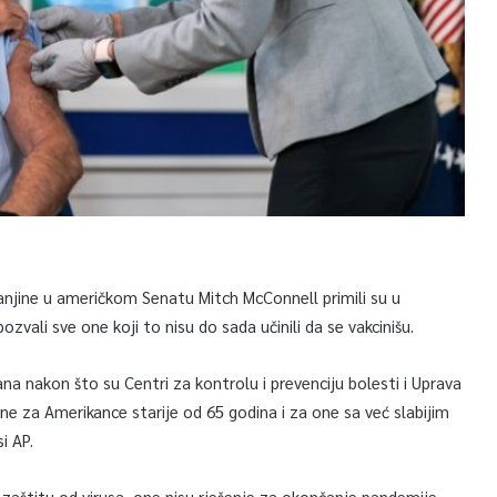
manjine u američkom Senatu Mitch McConnell primili su u
zvali sve one koji to nisu do sada učinili da se vakcinišu.
na nakon što su Centri za kontrolu i prevenciju bolesti i Uprava
cine za Amerikance starije od 65 godina i za one sa već slabijim
i AP.
u zaštitu od virusa, one nisu rješenje za okončanje pandemije.