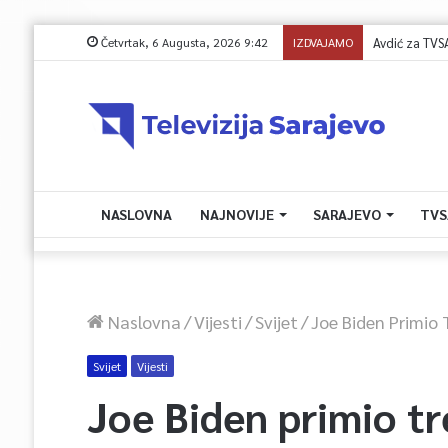
Četvrtak, 6 Augusta, 2026 9:42
IZDVAJAMO
Općina Centar: O
NASLOVNA
NAJNOVIJE
SARAJEVO
TVS
Naslovna
/
Vijesti
/
Svijet
/
Joe Biden Primio 
Svijet
Vijesti
Joe Biden primio t