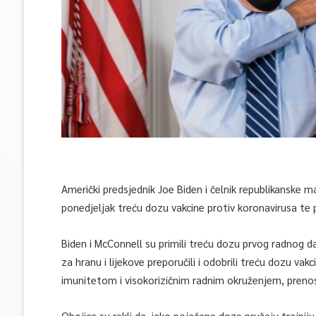
Američki predsjednik Joe Biden i čelnik republikanske 
ponedjeljak treću dozu vakcine protiv koronavirusa te po
Biden i McConnell su primili treću dozu prvog radnog da
za hranu i lijekove preporučili i odobrili treću dozu vak
imunitetom i visokorizičnim radnim okruženjem, prenos
Obojica su rekli da, iako pojačane doze pružaju trajnij