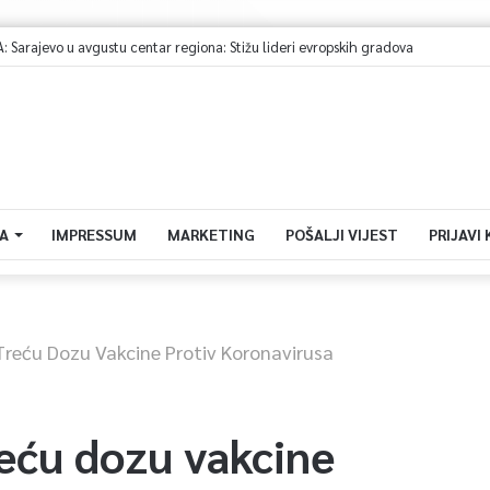
bjavljen javni poziv organizacijama civilnog društva 2026
A
IMPRESSUM
MARKETING
POŠALJI VIJEST
PRIJAVI
Treću Dozu Vakcine Protiv Koronavirusa
reću dozu vakcine