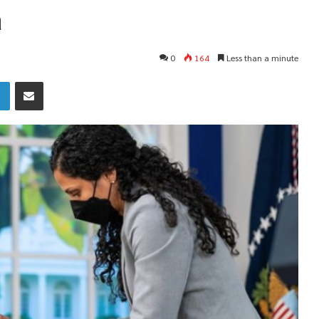
a
0
164
Less than a minute