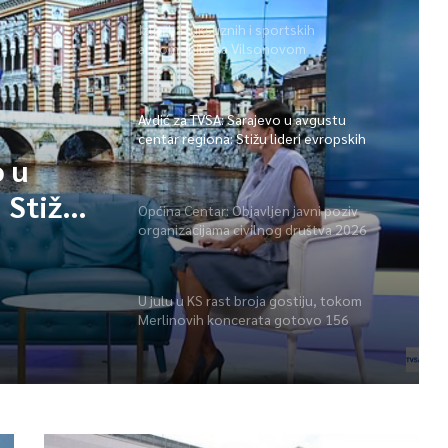
Izložba luksuznih i sportskih
automobila na Vilsonovom
Avdić za TVSA: Sarajevo u avgustu
centar regiona: Stižu lideri evropskih
gradova
o u
 Stižu
Općina Centar: Objavljen javni poziv
organizacijama civilnog društva 2026
a
U julu u KS rast broja gostiju, tokom
Merlinovih koncerata gotovo 156
miliona KM prometa