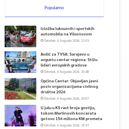
Popularno
Izložba luksuznih i sportskih
automobila na Vilsonovom
Četvrtak, 6 Augusta 2026, 21:03
Avdić za TVSA: Sarajevo u
avgustu centar regiona: Stižu
lideri evropskih gradova
Četvrtak, 6 Augusta 2026, 20:48
Općina Centar: Objavljen javni
poziv organizacijama civilnog
društva 2026
Četvrtak, 6 Augusta 2026, 20:07
U julu u KS rast broja gostiju,
tokom Merlinovih koncerata
gotovo 156 miliona KM prometa
Četvrtak, 6 Augusta 2026, 19:37