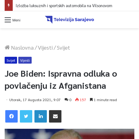
Izložba luksuznih i sportskih automobila na Vilsonovom
Meni
Naslovna
/
Vijesti
/
Svijet
Svijet
Vijesti
Joe Biden: Ispravna odluka o
povlačenju iz Afganistana
Utorak, 17 Augusta 2021, 9:07
0
157
1 minute read