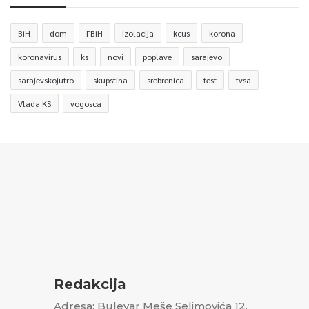
BiH
dom
FBiH
izolacija
kcus
korona
koronavirus
ks
novi
poplave
sarajevo
sarajevskojutro
skupstina
srebrenica
test
tvsa
Vlada KS
vogosca
Redakcija
Adresa: Bulevar Meše Selimovića 12,