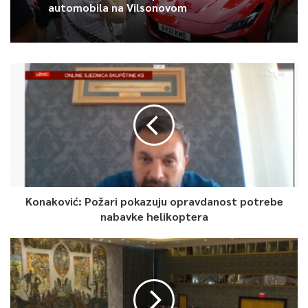
“Politički lideri u Afganistanu nisu se uspjeli sastati radi
automobila na Vilsonovom
vlastitog naroda i pregovarati za budućnost svoje zemlje”,
rekao je Biden.
Smatra i kako u sredini u kojoj afganistanske snage sigurnosti
ne pokazuju volju da se bore za vlastitu zemlju, ne mogu se
niti trebaju boriti ni američki vojnici.
0
Article Rating
Konaković: Požari pokazuju opravdanost potrebe
nabavke helikoptera