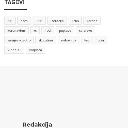
TAGOVI
BiH
dom
FBiH
izolacija
kcus
korona
koronavirus
ks
novi
poplave
sarajevo
sarajevskojutro
skupstina
srebrenica
test
tvsa
Vlada KS
vogosca
Redakcija