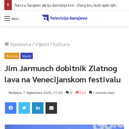
Sutra u Sarajevu akcija darivanja krvi – Daruj krv, budi opet njihov heroj
Meni
Naslovna
/
Vijesti
/
Kultura
Kultura
Vijesti
Jim Jarmusch dobitnik Zlatnog
lava na Venecijanskom festivalu
Nedjelja, 7 Septembra 2025, 17:20
0
112
1 minute read