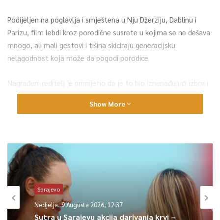
Podijeljen na poglavlja i smještena u Nju Džerziju, Dablinu i
Parizu, film lebdi kroz porodične susrete u kojima se ne dešava
mnogo, ali mali gestovi i tišina skiciraju generacijsku
nelagodnost koja može da pogodi porodice.
Nagrađeni reditelj je primijetio da je to bio iznenađujući izbor i
zahvalio se festivalu što je prepoznao njegov “tihi film”.
Show More
Dokumentarna drama o Gazi “Glas Hind Radžab”
Koauthera Ben Haniaja osvojila je
drugoplasiranog Srebrnog
lava
. Film govori o pokušaju spasavanja šestogodišnje
djevojčice u gradu Gazi u januaru 2024. godine i koristi pravi
zvuk njenog snimljenog poziva palestinskom društvu Crvenog
polumjeseca. Film je dobio 21-minutne ovacije nakon
Sarajevo
premijere.
Nedjelja, 9 Augusta 2026, 12:37
Sutra u Sarajevu akcija darivanja krvi –