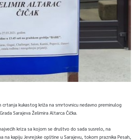
čin crtanja kukastog križa na smrtovnicu nedavno preminulog
Grada Sarajeva Želimira Altarca Čička.
ajvećih kriza sa kojom se društvo do sada susrelo, na
ena na kapiju Jevrejske opštine u Sarajevu, tokom praznika Pesah,