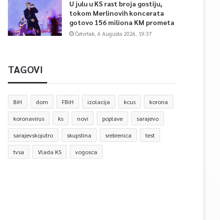
U julu u KS rast broja gostiju,
tokom Merlinovih koncerata
gotovo 156 miliona KM prometa
Četvrtak, 6 Augusta 2026, 19:37
TAGOVI
BiH
dom
FBiH
izolacija
kcus
korona
koronavirus
ks
novi
poplave
sarajevo
sarajevskojutro
skupstina
srebrenica
test
tvsa
Vlada KS
vogosca