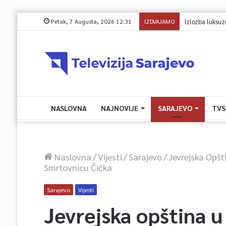
Petak, 7 Augusta, 2026 12:31
IZDVAJAMO
Izložba luksuz
NASLOVNA
NAJNOVIJE
SARAJEVO
TVS
Naslovna
/
Vijesti
/
Sarajevo
/
Jevrejska Opšt
Smrtovnicu Čička
Sarajevo
Vijesti
Jevrejska opština u