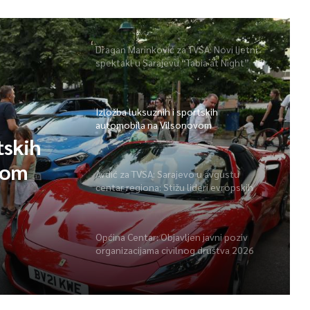
Dragan Marinković za TVSA: Novi ljetni
spektakl u Sarajevu “Tabia at Night”
Izložba luksuznih i sportskih
automobila na Vilsonovom
tskih
vom
Avdić za TVSA: Sarajevo u avgustu
centar regiona: Stižu lideri evropskih
gradova
Općina Centar: Objavljen javni poziv
organizacijama civilnog društva 2026