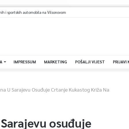
nih i sportskih automobila na Vilsonovom
A
IMPRESSUM
MARKETING
POŠALJI VIJEST
PRIJAVI
ina U Sarajevu Osuđuje Crtanje Kukastog Križa Na
 Sarajevu osuđuje