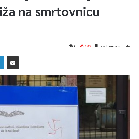
iža na smrtovnicu
0
183
Less than a minute