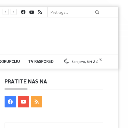
℃
22
 KORUPCIJU
TV RASPORED
Sarajevo, BiH
PRATITE NAS NA