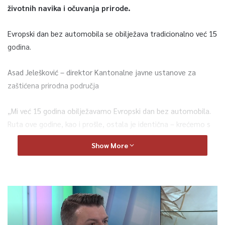
životnih navika i očuvanja prirode.
Evropski dan bez automobila se obilježava tradicionalno već 15
godina.
Asad Jelešković – direktor Kantonalne javne ustanove za
zaštićena prirodna područja
„Mi već 15 godina obilježavamo Evropski dan bez automobila.
Ruta ove godine, kao i prošle, ostala je identična – krećemo s
parkinga kod fijakerskog stajališta na Vrelu Bosne,
Show More
nastavljamo Velikom alejom, zatim skrećemo Stojčevačkom
alejom sve do Stojčevca, i potom se vraćamo nazad. Ruta je
simbolična i nije preduga, s obzirom na veliki broj djece. Zaista
želimo da na ovaj način skrenemo pažnju na važnost ovog
datuma i da potaknemo smanjenje korištenja automobila, te
da podstaknemo korištenje alternativnih vidova prevoza, kao