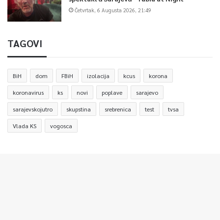
Četvrtak, 6 Augusta 2026, 21:49
TAGOVI
BiH
dom
FBiH
izolacija
kcus
korona
koronavirus
ks
novi
poplave
sarajevo
sarajevskojutro
skupstina
srebrenica
test
tvsa
Vlada KS
vogosca