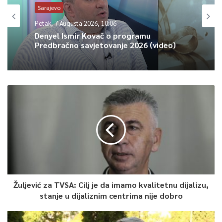
što su biciklizam, pješačenje ili javni gradski prevoz. Time ne
Sarajevo
samo da poboljšavamo zdravlje ljudi, već i doprinosimo
Petak, 7 Augusta 2026, 10:06
smanjenju zagađenja okoliša. Vrijeme nas je danas idealno
Denyel Ismir Kovač o programu
poslužilo i zaista sam sretan što se ovoliki broj učenika
Predbračno savjetovanje 2026 (video)
osnovnih i srednjih škola s područja Ilidže uključio u ovu
manifestaciju“, izjavio je Jelešković .
0
Article Rating
Žuljević za TVSA: Cilj je da imamo kvalitetnu dijalizu,
stanje u dijaliznim centrima nije dobro