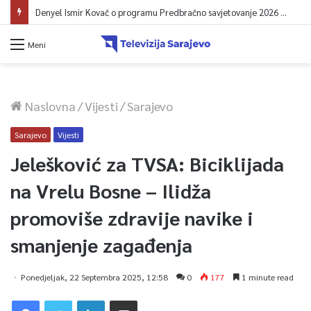
Denyel Ismir Kovač o programu Predbračno savjetovanje 2026 (video)
Meni
Naslovna
/
Vijesti
/
Sarajevo
Sarajevo
Vijesti
Jelešković za TVSA: Biciklijada
na Vrelu Bosne – Ilidža
promoviše zdravije navike i
smanjenje zagađenja
Ponedjeljak, 22 Septembra 2025, 12:58
0
177
1 minute read