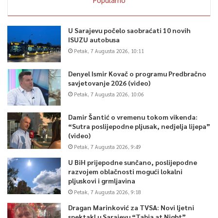
U Sarajevu počelo saobraćati 10 novih
ISUZU autobusa
Petak, 7 Augusta 2026, 10:11
Denyel Ismir Kovač o programu Predbračno
savjetovanje 2026 (video)
Petak, 7 Augusta 2026, 10:06
Damir Šantić o vremenu tokom vikenda:
“Sutra poslijepodne pljusak, nedjelja lijepa”
(video)
Petak, 7 Augusta 2026, 9:49
U BiH prijepodne sunčano, poslijepodne
razvojem oblačnosti mogući lokalni
pljuskovi i grmljavina
Petak, 7 Augusta 2026, 9:18
Dragan Marinković za TVSA: Novi ljetni
spektakl u Sarajevu “Tabia at Night”