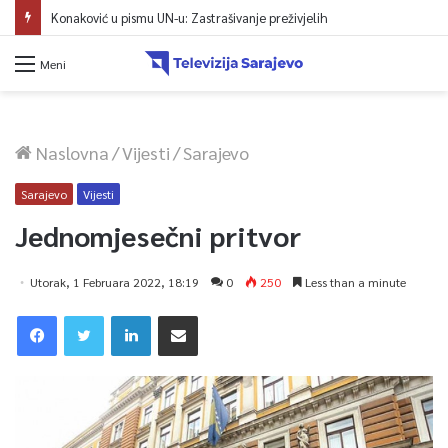
Konaković u pismu UN-u: Zastrašivanje preživjelih
Meni
Naslovna
/
Vijesti
/
Sarajevo
Sarajevo
Vijesti
Jednomjesečni pritvor
Utorak, 1 Februara 2022, 18:19
0
250
Less than a minute