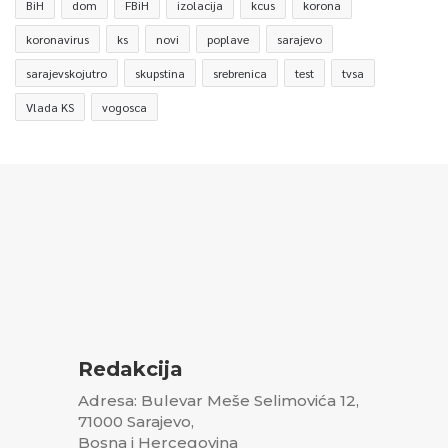
BiH
dom
FBiH
izolacija
kcus
korona
koronavirus
ks
novi
poplave
sarajevo
sarajevskojutro
skupstina
srebrenica
test
tvsa
Vlada KS
vogosca
Redakcija
Adresa: Bulevar Meše Selimovića 12,
71000 Sarajevo,
Bosna i Hercegovina