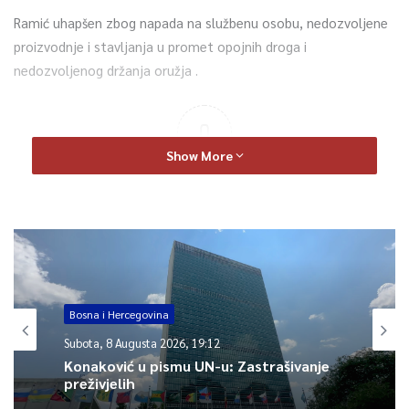
Ramić uhapšen zbog napada na službenu osobu, nedozvoljene
proizvodnje i stavljanja u promet opojnih droga i
nedozvoljenog držanja oružja .
0
Show More
Article Rating
Bosna i Hercegovina
Subota, 8 Augusta 2026, 19:12
Konaković u pismu UN-u: Zastrašivanje
preživjelih