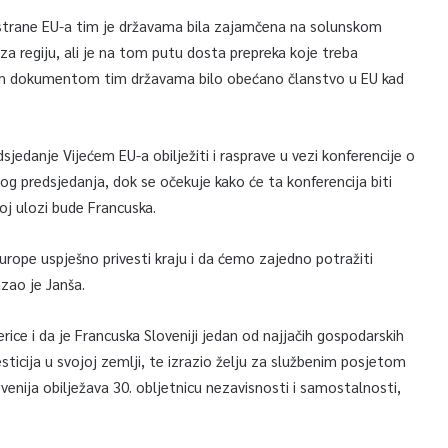
trane EU-a tim je državama bila zajamčena na solunskom
za regiju, ali je na tom putu dosta prepreka koje treba
skim dokumentom tim državama bilo obećano članstvo u EU kad
sjedanje Vijećem EU-a obilježiti i rasprave u vezi konferencije o
g predsjedanja, dok se očekuje kako će ta konferencija biti
toj ulozi bude Francuska.
rope uspješno privesti kraju i da ćemo zajedno potražiti
zao je Janša.
rice i da je Francuska Sloveniji jedan od najjačih gospodarskih
esticija u svojoj zemlji, te izrazio želju za službenim posjetom
ovenija obilježava 30. obljetnicu nezavisnosti i samostalnosti,