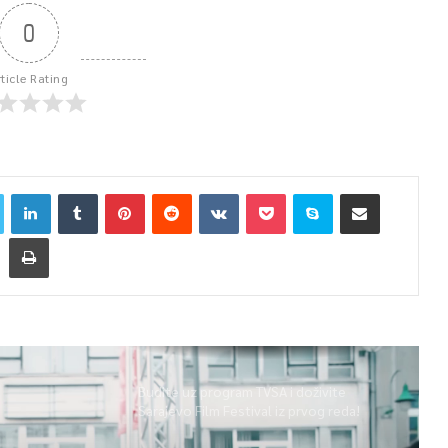
0
rticle Rating
Budite uz program TVSA i doživite
Sarajevo Film Festival iz prvog reda!