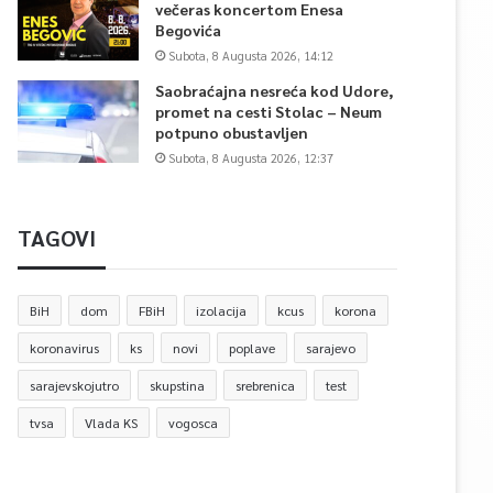
večeras koncertom Enesa
Begovića
Subota, 8 Augusta 2026, 14:12
Saobraćajna nesreća kod Udore,
promet na cesti Stolac – Neum
potpuno obustavljen
Subota, 8 Augusta 2026, 12:37
TAGOVI
BiH
dom
FBiH
izolacija
kcus
korona
koronavirus
ks
novi
poplave
sarajevo
sarajevskojutro
skupstina
srebrenica
test
tvsa
Vlada KS
vogosca