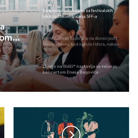
Sarajevsko jutro uživo sa festivalskih
lokacija tokom trajanja SFF-a
sa
kom
Normalizovan saobraćaj na dionici puta
Stolac–Neum, kod mjesta Udora, nakon
nezgode
„Ljeto na Ilidži“ nastavlja se večeras
koncertom Enesa Begovića