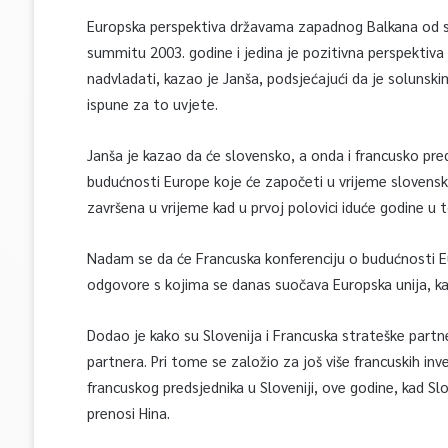
Europska perspektiva državama zapadnog Balkana od s
summitu 2003. godine i jedina je pozitivna perspektiva 
nadvladati, kazao je Janša, podsjećajući da je solun
ispune za to uvjete.
Janša je kazao da će slovensko, a onda i francusko pred
budućnosti Europe koje će započeti u vrijeme slovensko
završena u vrijeme kad u prvoj polovici iduće godine u 
Nadam se da će Francuska konferenciju o budućnosti Eu
odgovore s kojima se danas suočava Europska unija, ka
Dodao je kako su Slovenija i Francuska strateške partne
partnera. Pri tome se založio za još više francuskih inv
francuskog predsjednika u Sloveniji, ove godine, kad Sl
prenosi Hina.