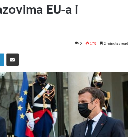
azovima EU-a i
0
178
2 minutes read