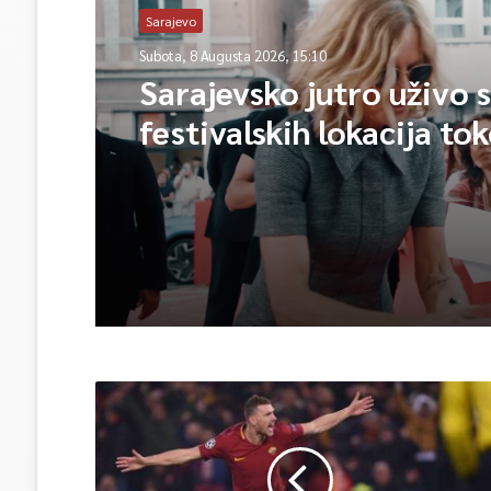
Sarajevo
Subota, 8 Augusta 2026, 15:10
Sarajevsko jutro uživo 
festivalskih lokacija to
trajanja SFF-a