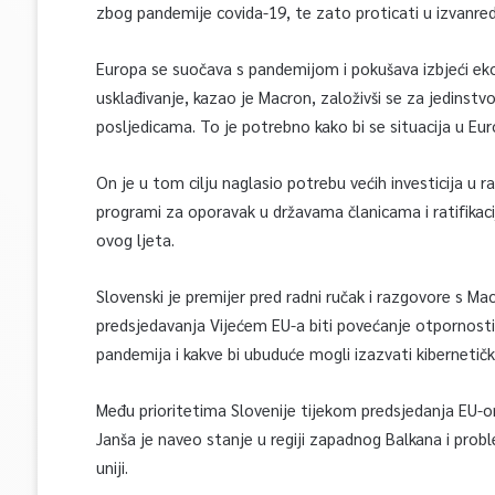
zbog pandemije covida-19, te zato proticati u izvanr
Europa se suočava s pandemijom i pokušava izbjeći 
usklađivanje, kazao je Macron, založivši se za jedinst
posljedicama. To je potrebno kako bi se situacija u Eur
On je u tom cilju naglasio potrebu većih investicija u ra
programi za oporavak u državama članicama i ratifikaci
ovog ljeta.
Slovenski je premijer pred radni ručak i razgovore s M
predsjedavanja Vijećem EU-a biti povećanje otpornosti 
pandemija i kakve bi ubuduće mogli izazvati kibernetičk
Među prioritetima Slovenije tijekom predsjedanja EU-
Janša je naveo stanje u regiji zapadnog Balkana i probl
uniji.