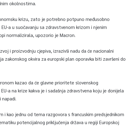
ednim okolnostima.
ekonomsku krizu, zato je potrebno potpuno međusobno
vo EU-a u suočavanju sa zdravstvenom krizom i njenim
opi normalizirala, upozorio je Macron.
zvoj i proizvodnju cjepiva, izrazivši nadu da će nacionalni
ja zakonskog okvira za europski plan oporavka biti završeni do
acronom kazao da će glavne prioritete slovenskog
EU-a na krize kakva je i sadašnja zdravstvena koju je donijela
i napadi.
om i kao jednu od tema razgovora s francuskim predsjednikom
ematiku potencijalnog priključenja država u regiji Europskoj