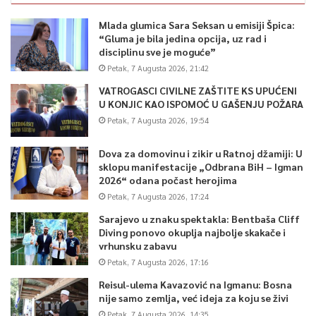
Mlada glumica Sara Seksan u emisiji Špica:
“Gluma je bila jedina opcija, uz rad i
disciplinu sve je moguće”
Petak, 7 Augusta 2026, 21:42
VATROGASCI CIVILNE ZAŠTITE KS UPUĆENI
U KONJIC KAO ISPOMOĆ U GAŠENJU POŽARA
Petak, 7 Augusta 2026, 19:54
Dova za domovinu i zikir u Ratnoj džamiji: U
sklopu manifestacije „Odbrana BiH – Igman
2026“ odana počast herojima
Petak, 7 Augusta 2026, 17:24
Sarajevo u znaku spektakla: Bentbaša Cliff
Diving ponovo okuplja najbolje skakače i
vrhunsku zabavu
Petak, 7 Augusta 2026, 17:16
Reisul-ulema Kavazović na Igmanu: Bosna
nije samo zemlja, već ideja za koju se živi
Petak, 7 Augusta 2026, 14:35