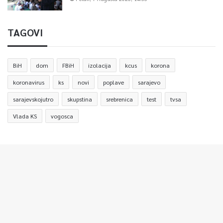
TAGOVI
BiH
dom
FBiH
izolacija
kcus
korona
koronavirus
ks
novi
poplave
sarajevo
sarajevskojutro
skupstina
srebrenica
test
tvsa
Vlada KS
vogosca