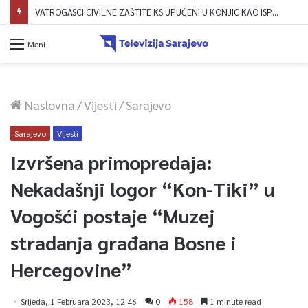
VATROGASCI CIVILNE ZAŠTITE KS UPUĆENI U KONJIC KAO ISPOMOĆ U GAŠENJU POŽARA
Meni
Naslovna
/
Vijesti
/
Sarajevo
Sarajevo
Vijesti
Izvršena primopredaja:
Nekadašnji logor “Kon-Tiki” u
Vogošći postaje “Muzej
stradanja građana Bosne i
Hercegovine”
Srijeda, 1 Februara 2023, 12:46
0
158
1 minute read