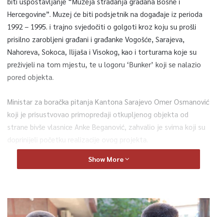
biti uspostavljanje “Muzeja stradanja građana Bosne i
Hercegovine”. Muzej će biti podsjetnik na događaje iz perioda
1992 – 1995. i trajno svjedočiti o golgoti kroz koju su prošli
prisilno zarobljeni građani i građanke Vogošće, Sarajeva,
Nahoreva, Sokoca, Ilijaša i Visokog, kao i torturama koje su
preživjeli na tom mjestu, te u logoru ‘Bunker’ koji se nalazio
pored objekta.
Ministar za boračka pitanja Kantona Sarajevo Omer Osmanović
koji je prisustvovao primopredaji otkupljenog objekta od
strane bivše vlasnice Anke Beganović, zahvalio je svima koji su
doprinijeli početku realizacije ovog projekta.
Show More
Objektom će upravljati JU “Fond Memorijala Kantona
Sarajevo, a prema riječima ministra Osmanovića očekuje se da
renovirani objekt bude otvoren u ovoj godini.
“Nakon više od deset godina realizirali smo skupštinsku odluku