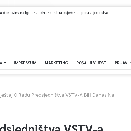
omovinu na Igmanu je kruna kulture sjećanja i poruka jedinstva
A
IMPRESSUM
MARKETING
POŠALJI VIJEST
PRIJAVI
vještaj O Radu Predsjedništva VSTV-A BiH Danas Na
edsjedništva VSTV-a