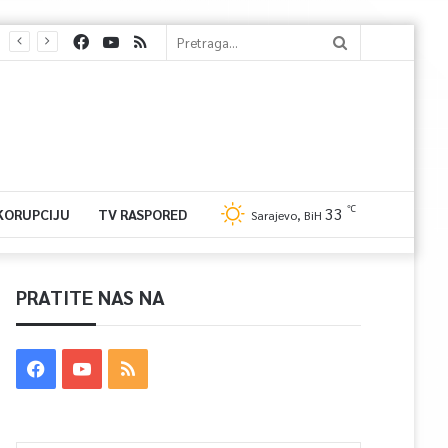
℃
33
 KORUPCIJU
TV RASPORED
Sarajevo, BiH
PRATITE NAS NA