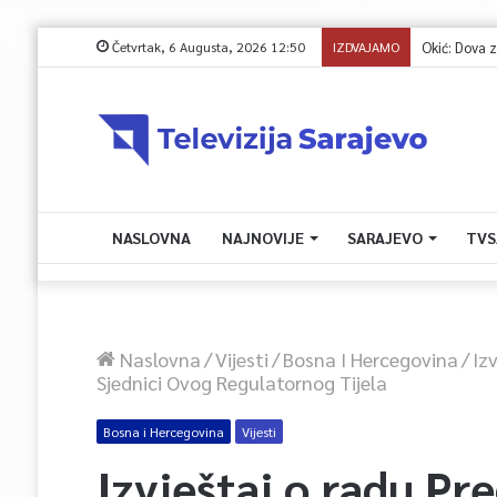
Četvrtak, 6 Augusta, 2026 12:50
IZDVAJAMO
Okić: Dova za d
NASLOVNA
NAJNOVIJE
SARAJEVO
TVS
Naslovna
/
Vijesti
/
Bosna I Hercegovina
/
Iz
Sjednici Ovog Regulatornog Tijela
Bosna i Hercegovina
Vijesti
Izvještaj o radu Pr