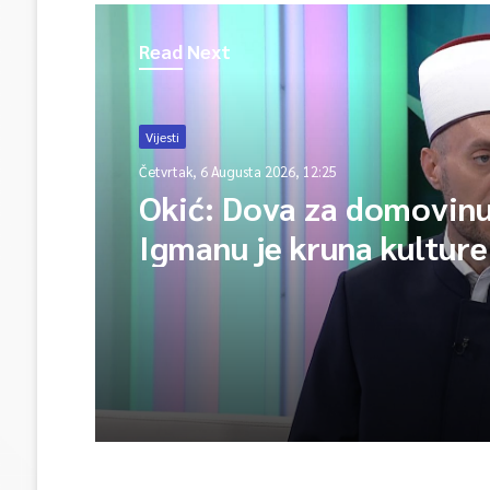
Read Next
Vijesti
Četvrtak, 6 Augusta 2026, 12:25
Okić: Dova za domovinu
Igmanu je kruna kulture
sjećanja i poruka jedins