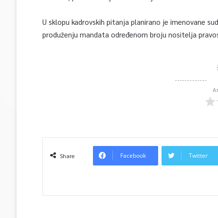
U sklopu kadrovskih pitanja planirano je imenovane su
produženju mandata određenom broju nositelja pravosu
A
Facebook
Twitter
Share