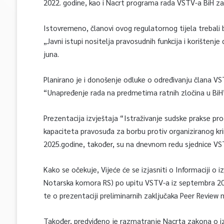
2022. godine, kao i Nacrt programa rada VSTV-a BiH za 
Istovremeno, članovi ovog regulatornog tijela trebali 
„Javni istupi nositelja pravosudnih funkcija i korišten
juna.
Planirano je i donošenje odluke o određivanju člana V
“Unapređenje rada na predmetima ratnih zločina u BiH
Prezentacija izvještaja “Istraživanje sudske prakse proc
kapaciteta pravosuđa za borbu protiv organiziranog kri
2025.godine, također, su na dnevnom redu sjednice VS
Kako se očekuje, Vijeće će se izjasniti o Informaciji o
Notarska komora RS) po upitu VSTV-a iz septembra 202
te o prezentaciji preliminarnih zaključaka Peer Review m
Također, predviđeno je razmatranje Nacrta zakona o