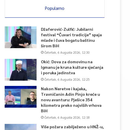
Popularno
Džaferović-Zulfić: Jubilarni
festival “Čuvari tradicije” spaja
mlade i čuva bogatu baštinu
širom BiH
Četvrtak, 6 Augusta 2026, 12:30
Okić: Dova za domovinu na
Igmanu je kruna kulture sjećanja
i poruka jedinstva
Četvrtak, 6 Augusta 2026, 12:25
Nakon Neretve i kajaka,
Travničanin Adin Pinjo kreće u
novu avanturu: Pješice 354
kilometra preko najviših vrhova
BiH
Četvrtak, 6 Augusta 2026, 12:18
Više požara zabilježeno u HNŽ-u,