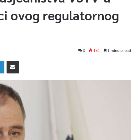
ici ovog regulatornog
0
161
1 minute read