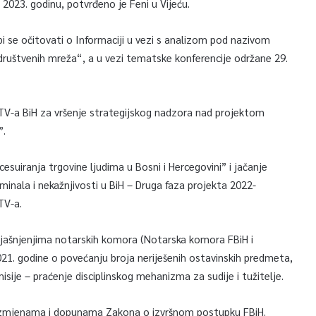
2023. godinu, potvrđeno je Feni u Vijeću.
bi se očitovati o Informaciji u vezi s analizom pod nazivom
je društvenih mreža“, a u vezi tematske konferencije održane 29.
STV-a BiH za vršenje strategijskog nadzora nad projektom
”.
esuiranja trgovine ljudima u Bosni i Hercegovini” i jačanje
minala i nekažnjivosti u BiH – Druga faza projekta 2022-
TV-a.
 izjašnjenjima notarskih komora (Notarska komora FBiH i
1. godine o povećanju broja neriješenih ostavinskih predmeta,
isije – praćenje disciplinskog mehanizma za sudije i tužitelje.
 izmjenama i dopunama Zakona o izvršnom postupku FBiH.