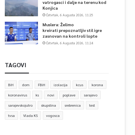
vatrogasci i dalje na terenu kod
Konjica
Četvrtak, 6 Augusta 2026, 11:25
Muslera: Želimo
kreirati prepoznatljiv stil igre
zasnovan na kontroli lopte
Četvrtak, 6 Augusta 2026, 11:24
TAGOVI
BiH
dom
FBiH
izolacija
kcus
korona
koronavirus
ks
novi
poplave
sarajevo
sarajevskojutro
skupstina
srebrenica
test
tvsa
Vlada KS
vogosca