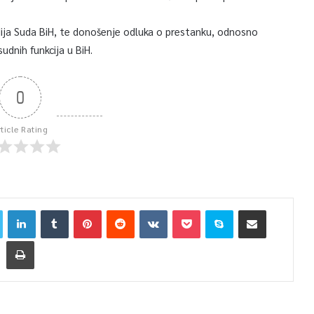
dija Suda BiH, te donošenje odluka o prestanku, odnosno
dnih funkcija u BiH.
0
rticle Rating