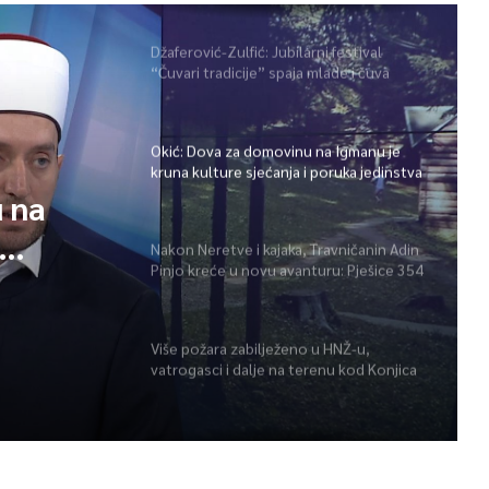
Džaferović-Zulfić: Jubilarni festival
“Čuvari tradicije” spaja mlade i čuva
bogatu baštinu širom BiH
Okić: Dova za domovinu na Igmanu je
kruna kulture sjećanja i poruka jedinstva
 na
Nakon Neretve i kajaka, Travničanin Adin
Pinjo kreće u novu avanturu: Pješice 354
tva
kilometra preko najviših vrhova BiH
Više požara zabilježeno u HNŽ-u,
vatrogasci i dalje na terenu kod Konjica