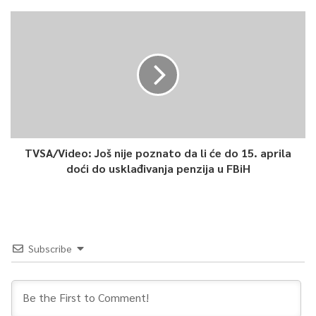
raka dojke i raka grlića maternice, te sa nedostatnim
uključenjem u rješavanje problema abortusa i kontracepcije.
Iako ima aspekata koji zadovoljavaju, u Bosni i Hercegovini ima
još mnogo mjesta za napredak.
Mašo Karavdić, TVSA
0
TVSA/Video: Još nije poznato da li će do 15. aprila
doći do usklađivanja penzija u FBiH
Article Rating
Subscribe