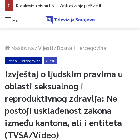
Konaković u pismu UN-u: Zastrašivanje preživjelih
Meni
Naslovna
/
Vijesti
/
Bosna I Hercegovina
Bosna i Hercegovina
Vijesti
Izvještaj o ljudskim pravima u
oblasti seksualnog i
reproduktivnog zdravlja: Ne
postoji usklađenost zakona
između kantona, ali i entiteta
(TVSA/Video)