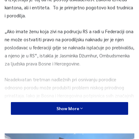
kantona, ali i entiteta. To je primjetno pogotovo kod trudnica
i porodilja.
„Ako imate ženu koja zivi na podrucju RS a radi u Federaciji ona
ne može ostvatiti pravo na porodiljsku naknadu jer je njen
poslodavac u federaciji gdje se naknada isplaćuje po prebivališu,
a njeno je u RS“, istakla je Jasminka Džumhur, Ombudsmenka
za ljudska prava Bosne i Hercegovine.
Neadekvatan tretman nadležnih pri osnivanju porodice
odnosno porodu može produbiti problem niskog prirodnog
priraštaja. Iako je Bosna i Hercegovina potpisnica svih značajnih
međunarodnih i regionalnih sporauzma o ljudskim pravima, a u
Show More
kojima su sadržana prava vezana uz seksualno i reproduktivno
zdravlje, to u realnosti nije dovoljno.
„Zakoni koji štite seksualno I reproduktivno zdravlje bi se