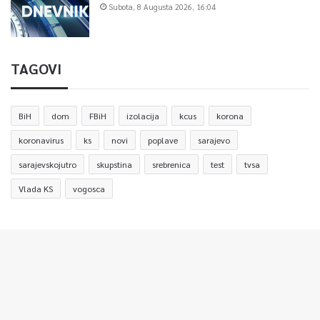
Subota, 8 Augusta 2026, 16:04
TAGOVI
BiH
dom
FBiH
izolacija
kcus
korona
koronavirus
ks
novi
poplave
sarajevo
sarajevskojutro
skupstina
srebrenica
test
tvsa
Vlada KS
vogosca